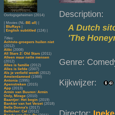
Description:
Oorlogsgeheimen (2014)
| Movies (NL-
BE
-
all
) |
A Dutch sit
|
BluRays
|
|
English subtitled
(124) |
'The Honey
Titles:
Achtste-groepers huilen niet
(2012)
Alibi
(2008)
All Stars 2: Old Stars
(2011)
Alleen maar nette mensen
Genre: Comed
(2012)
Alles is familie
(2012)
Alles is liefde
(2007)
Als je verliefd wordt
(2012)
Amsterdamned
(1988)
Kijkwijzer:
Antonia
(1995)
Apenstreken
(2015)
App
(2013)
Armin van Buuren: Armin
Only, Mirage
(2010)
Baantjer: Het begin
(2019)
Bankier van het Verzet
(2018)
Bella Donna's
(2017)
Director:
Inek
Bellicher: Cel
(2012)