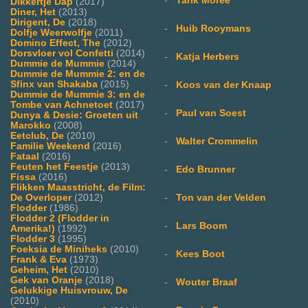
-
Tarik Moree
Dikkertje Dap
(2017)
Diner, Het
(2013)
Dirigent, De
(2018)
-
Huib Rooymans
Dolfje Weerwolfje
(2011)
Domino Effect, The
(2012)
Dorsvloer vol Confetti
(2014)
-
Katja Herbers
Dummie de Mummie
(2014)
Dummie de Mummie 2: en de
Sfinx van Shakaba
(2015)
-
Koos van der Knaap
Dummie de Mummie 3: en de
Tombe van Achnetoet
(2017)
-
Paul van Soest
Dunya & Desie: Groeten uit
Marokko
(2008)
Eetclub, De
(2010)
-
Walter Crommelin
Familie Weekend
(2016)
Fataal
(2016)
Feuten het Feestje
(2013)
-
Edo Brunner
Fissa
(2016)
Flikken Maasstricht, de Film:
De Overloper
(2012)
-
Ton van der Velden
Flodder
(1986)
Flodder 2 (Flodder in
-
Lars Boom
Amerika!)
(1992)
Flodder 3
(1995)
Foeksia de Miniheks
(2010)
-
Kees Boot
Frank & Eva
(1973)
Geheim, Het
(2010)
Gek van Oranje
(2018)
-
Wouter Braaf
Gelukkige Huisvrouw, De
(2010)