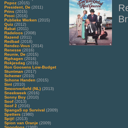
Popoz
(2015)
Re
President, De
(2011)
Prins
(2015)
Prooi
(2016)
Br
Publieke Werken
(2015)
Quiz
(2012)
Rabat
(2011)
Radeloos
(2008)
Razend
(2011)
Redbad
(2018)
Rendez-Vous
(2014)
Renesse
(2016)
Reunie, De
(2015)
Riphagen
(2016)
Rokjesdag
(2016)
Ron Goosens Low-Budget
Stuntman
(2017)
Schemer
(2010)
Schone Handen
(2015)
Sint
(2010)
Smoorverliefd (NL)
(2013)
Sneekweek
(2016)
Sonny Boy
(2010)
Soof
(2013)
Soof 2
(2016)
SpangaS op Survival
(2009)
Spetters
(1980)
Spijt!
(2013)
Spion van Oranje
(2009)
Spoorloos
(1988)