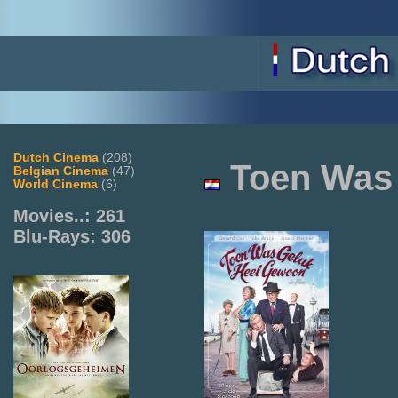
Dutch Cinema
(208)
Toen Was
Belgian Cinema
(47)
World Cinema
(6)
Movies..: 261
Blu-Rays: 306