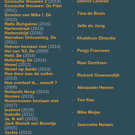
-
Dennis Coenen
Gooische Vrouwen 2
(2014)
Gooische Vrouwen: De Film
(2011)
-
Tina de Bruin
Groeten van Mike !, De
(2012)
Hallo Bungalow
(2015)
-
Jelle de Jong
Hartenstraat
(2014)
Hartenstrijd
(2016)
Heineken Ontvoering, De
-
Khaldoun Elmecky
(2011)
Heksen bestaan niet
(2014)
-
Porgy Franssen
Hel van '63, De
(2009)
Held, De
(2016)
HelleVeeg, De
(2016)
-
Rian Gerritsen
Hemel
(2012)
Hemel op Aarde
(2014)
Hoe duur was de suiker
-
Richard Groenendijk
(2013)
Hoe overleef ik... mezelf ?
(2008)
-
Alexander Heeren
Hollands Hoop
(2014)
Homies
(2015)
-
Ton Kas
Huisvrouwen bestaan niet
(2017)
Instinct
(2019)
-
Mike Meijer
Isabelle
(2011)
Ja, Ik wil!
(2015)
Jack Bestelt een Broertje
-
Jeannette Numan
(2015)
Jackie
(2012)