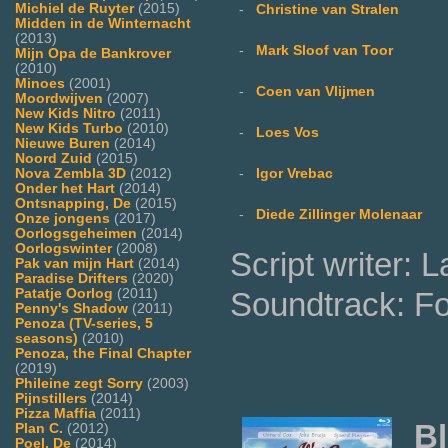
Michiel de Ruyter
(2015)
-
Christine van Stralen
Midden in de Winternacht
(2013)
-
Mark Sloof van Toor
Mijn Opa de Bankrover
(2010)
Minoes
(2001)
-
Coen van Vlijmen
Moordwijven
(2007)
New Kids Nitro
(2011)
New Kids Turbo
(2010)
-
Loes Vos
Nieuwe Buren
(2014)
Noord Zuid
(2015)
Nova Zembla 3D
(2012)
-
Igor Vrebac
Onder het Hart
(2014)
Ontsnapping, De
(2015)
-
Diede Zillinger Molenaar
Onze jongens
(2017)
Oorlogsgeheimen
(2014)
Oorlogswinter
(2008)
Script writer:
Pak van mijn Hart
(2014)
Paradise Drifters
(2020)
Patatje Oorlog
(2011)
Soundtrack: F
Penny's Shadow
(2011)
Penoza (TV-series, 5
seasons)
(2010)
Penoza, the Final Chapter
(2019)
Phileine zegt Sorry
(2003)
Pijnstillers
(2014)
Pizza Maffia
(2011)
Bl
Plan C.
(2012)
Poel, De
(2014)