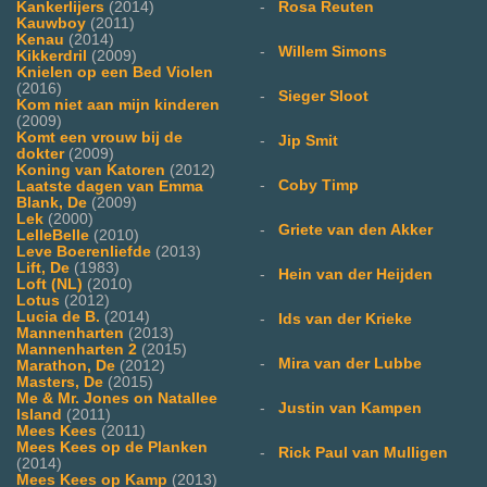
Kankerlijers
(2014)
-
Rosa Reuten
Kauwboy
(2011)
Kenau
(2014)
-
Willem Simons
Kikkerdril
(2009)
Knielen op een Bed Violen
(2016)
-
Sieger Sloot
Kom niet aan mijn kinderen
(2009)
Komt een vrouw bij de
-
Jip Smit
dokter
(2009)
Koning van Katoren
(2012)
-
Coby Timp
Laatste dagen van Emma
Blank, De
(2009)
Lek
(2000)
-
Griete van den Akker
LelleBelle
(2010)
Leve Boerenliefde
(2013)
Lift, De
(1983)
-
Hein van der Heijden
Loft (NL)
(2010)
Lotus
(2012)
Lucia de B.
(2014)
-
Ids van der Krieke
Mannenharten
(2013)
Mannenharten 2
(2015)
-
Mira van der Lubbe
Marathon, De
(2012)
Masters, De
(2015)
Me & Mr. Jones on Natallee
-
Justin van Kampen
Island
(2011)
Mees Kees
(2011)
Mees Kees op de Planken
-
Rick Paul van Mulligen
(2014)
Mees Kees op Kamp
(2013)