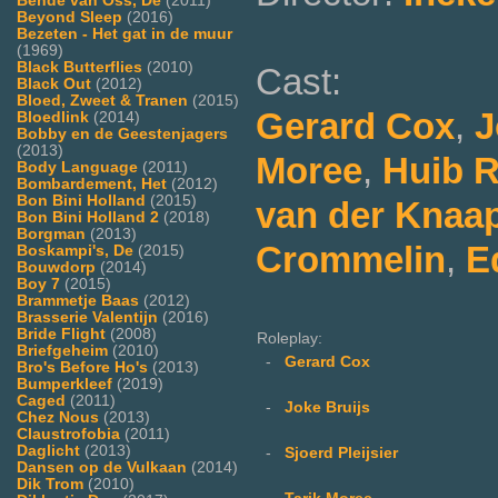
Bende van Oss, De
(2011)
Beyond Sleep
(2016)
Bezeten - Het gat in de muur
(1969)
Black Butterflies
(2010)
Cast:
Black Out
(2012)
Bloed, Zweet & Tranen
(2015)
Gerard Cox
,
J
Bloedlink
(2014)
Bobby en de Geestenjagers
(2013)
Moree
,
Huib 
Body Language
(2011)
Bombardement, Het
(2012)
Bon Bini Holland
(2015)
van der Knaa
Bon Bini Holland 2
(2018)
Borgman
(2013)
Crommelin
,
E
Boskampi's, De
(2015)
Bouwdorp
(2014)
Boy 7
(2015)
Brammetje Baas
(2012)
Brasserie Valentijn
(2016)
Bride Flight
(2008)
Roleplay:
Briefgeheim
(2010)
-
Gerard Cox
Bro's Before Ho's
(2013)
Bumperkleef
(2019)
Caged
(2011)
-
Joke Bruijs
Chez Nous
(2013)
Claustrofobia
(2011)
Daglicht
(2013)
-
Sjoerd Pleijsier
Dansen op de Vulkaan
(2014)
Dik Trom
(2010)