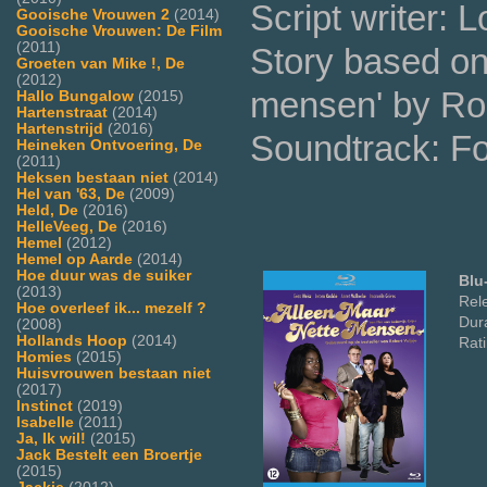
Script writer: 
Gooische Vrouwen 2
(2014)
Gooische Vrouwen: De Film
(2011)
Story based on
Groeten van Mike !, De
(2012)
mensen' by Rob
Hallo Bungalow
(2015)
Hartenstraat
(2014)
Hartenstrijd
(2016)
Soundtrack: F
Heineken Ontvoering, De
(2011)
Heksen bestaan niet
(2014)
Hel van '63, De
(2009)
Held, De
(2016)
HelleVeeg, De
(2016)
Hemel
(2012)
Hemel op Aarde
(2014)
Hoe duur was de suiker
Blu
(2013)
Rel
Hoe overleef ik... mezelf ?
Dura
(2008)
Hollands Hoop
(2014)
Rati
Homies
(2015)
Huisvrouwen bestaan niet
(2017)
Instinct
(2019)
Isabelle
(2011)
Ja, Ik wil!
(2015)
Jack Bestelt een Broertje
(2015)