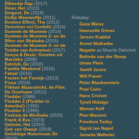
Dikkertje Dap
(2017)
Diner, Het
(2013)
Dirigent, De
(2018)
Roleplay:
Dolfje Weerwolfje
(2011)
Domino Effect, The
(2012)
-
Geza Weisz
Dorsvloer vol Confetti
(2014)
-
Imanuelle Grives
Dummie de Mummie
(2014)
Dummie de Mummie 2: en de
-
Jeroen Krabbé
Sfinx van Shakaba
(2015)
-
Annet Malherbe
Dummie de Mummie 3: en de
-
Negativ
as Maurits Delschot
Tombe van Achnetoet
(2017)
Dunya & Desie: Groeten uit
-
Belinda van der Stoep
Marokko
(2008)
-
Urmie Plein
Eetclub, De
(2010)
Familie Weekend
(2016)
-
Yamill Jones
Fataal
(2016)
-
Will Fraser
Feuten het Feestje
(2013)
-
Peter Blankenstein
Fissa
(2016)
Flikken Maasstricht, de Film:
-
Poal Cairo
De Overloper
(2012)
-
Hans Croiset
Flodder
(1986)
Flodder 2 (Flodder in
-
Tyrell Hidalgo
Amerika!)
(1992)
-
Werner Kolf
Flodder 3
(1995)
-
Peer Mascini
Foeksia de Miniheks
(2010)
Frank & Eva
(1973)
-
Freedom Tarley
Geheim, Het
(2010)
-
Sigrid ten Napel
Gek van Oranje
(2018)
Gelukkige Huisvrouw, De
-
Jamelia Wallerlei
(2010)