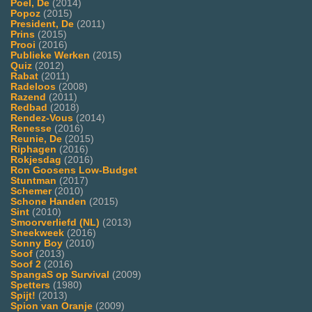
Poel, De
(2014)
Popoz
(2015)
President, De
(2011)
Prins
(2015)
Prooi
(2016)
Publieke Werken
(2015)
Quiz
(2012)
Rabat
(2011)
Radeloos
(2008)
Razend
(2011)
Redbad
(2018)
Rendez-Vous
(2014)
Renesse
(2016)
Reunie, De
(2015)
Riphagen
(2016)
Rokjesdag
(2016)
Ron Goosens Low-Budget
Stuntman
(2017)
Schemer
(2010)
Schone Handen
(2015)
Sint
(2010)
Smoorverliefd (NL)
(2013)
Sneekweek
(2016)
Sonny Boy
(2010)
Soof
(2013)
Soof 2
(2016)
SpangaS op Survival
(2009)
Spetters
(1980)
Spijt!
(2013)
Spion van Oranje
(2009)