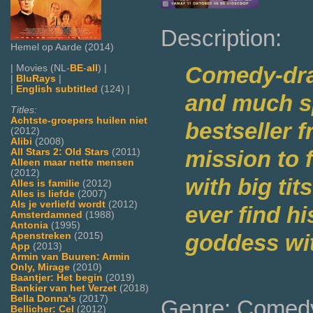
Description:
Hemel op Aarde (2014)
Comedy-dra
| Movies (NL-
BE
-
all
) |
|
BluRays
|
|
English subtitled
(124) |
and much s
Titles:
Achtste-groepers huilen niet
bestseller 
(2012)
Alibi
(2008)
mission to 
All Stars 2: Old Stars
(2011)
Alleen maar nette mensen
(2012)
with big tit
Alles is familie
(2012)
Alles is liefde
(2007)
Als je verliefd wordt
(2012)
ever find h
Amsterdamned
(1988)
Antonia
(1995)
goddess wit
Apenstreken
(2015)
App
(2013)
Armin van Buuren: Armin
Only, Mirage
(2010)
Baantjer: Het begin
(2019)
Bankier van het Verzet
(2018)
Bella Donna's
(2017)
Genre: Comed
Bellicher: Cel
(2012)