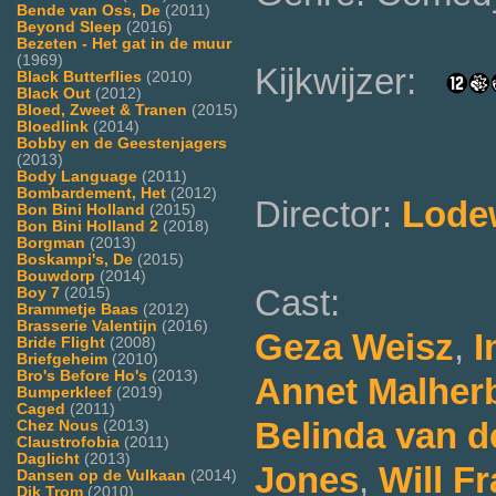
Bende van Oss, De
(2011)
Beyond Sleep
(2016)
Bezeten - Het gat in de muur
(1969)
Kijkwijzer:
Black Butterflies
(2010)
Black Out
(2012)
Bloed, Zweet & Tranen
(2015)
Bloedlink
(2014)
Bobby en de Geestenjagers
(2013)
Body Language
(2011)
Bombardement, Het
(2012)
Director:
Lodew
Bon Bini Holland
(2015)
Bon Bini Holland 2
(2018)
Borgman
(2013)
Boskampi's, De
(2015)
Bouwdorp
(2014)
Cast:
Boy 7
(2015)
Brammetje Baas
(2012)
Brasserie Valentijn
(2016)
Geza Weisz
,
I
Bride Flight
(2008)
Briefgeheim
(2010)
Bro's Before Ho's
(2013)
Annet Malher
Bumperkleef
(2019)
Caged
(2011)
Belinda van d
Chez Nous
(2013)
Claustrofobia
(2011)
Daglicht
(2013)
Jones
,
Will F
Dansen op de Vulkaan
(2014)
Dik Trom
(2010)