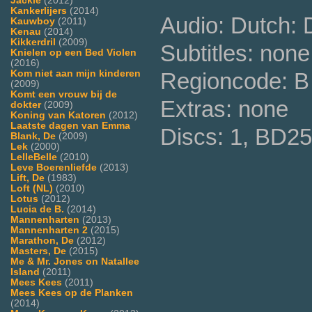
Jackie
(2012)
Kankerlijers
(2014)
Audio: Dutch:
Kauwboy
(2011)
Kenau
(2014)
Kikkerdril
(2009)
Subtitles: none
Knielen op een Bed Violen
(2016)
Regioncode: B
Kom niet aan mijn kinderen
(2009)
Komt een vrouw bij de
Extras: none
dokter
(2009)
Koning van Katoren
(2012)
Laatste dagen van Emma
Discs: 1, BD25
Blank, De
(2009)
Lek
(2000)
LelleBelle
(2010)
Leve Boerenliefde
(2013)
Lift, De
(1983)
Loft (NL)
(2010)
Lotus
(2012)
Lucia de B.
(2014)
Mannenharten
(2013)
Mannenharten 2
(2015)
Marathon, De
(2012)
Masters, De
(2015)
Me & Mr. Jones on Natallee
Island
(2011)
Mees Kees
(2011)
Mees Kees op de Planken
(2014)