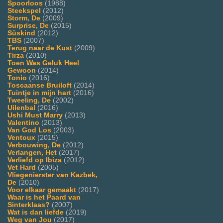
Spoorloos
(1988)
Steekspel
(2012)
Storm, De
(2009)
Surprise, De
(2015)
Süskind
(2012)
TBS
(2007)
Terug naar de Kust
(2009)
Tirza
(2010)
Toen Was Geluk Heel
Gewoon
(2014)
Tonio
(2016)
Toscaanse Bruiloft
(2014)
Tuintje in mijn hart
(2016)
Tweeling, De
(2002)
Uilenbal
(2016)
Ushi Must Marry
(2013)
Valentino
(2013)
Van God Los
(2003)
Ventoux
(2015)
Verbouwing, De
(2012)
Verlangen, Het
(2017)
Verliefd op Ibiza
(2012)
Vet Hard
(2005)
Vliegenierster van Kazbek,
De
(2010)
Voor elkaar gemaakt
(2017)
Waar is het Paard van
Sinterklaas?
(2007)
Wat is dan liefde
(2019)
Weg van Jou
(2017)