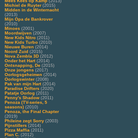
Mees Kees op Kamp
(2013)
Michiel de Ruyter
(2015)
Midden in de Winternacht
(2013)
Mijn Opa de Bankrover
(2010)
Minoes
(2001)
Moordwijven
(2007)
New Kids Nitro
(2011)
New Kids Turbo
(2010)
Nieuwe Buren
(2014)
Noord Zuid
(2015)
Nova Zembla 3D
(2012)
Onder het Hart
(2014)
Ontsnapping, De
(2015)
Onze jongens
(2017)
Oorlogsgeheimen
(2014)
Oorlogswinter
(2008)
Pak van mijn Hart
(2014)
Paradise Drifters
(2020)
Patatje Oorlog
(2011)
Penny's Shadow
(2011)
Penoza (TV-series, 5
seasons)
(2010)
Penoza, the Final Chapter
(2019)
Phileine zegt Sorry
(2003)
Pijnstillers
(2014)
Pizza Maffia
(2011)
Plan C.
(2012)