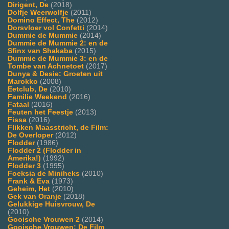
Dirigent, De
(2018)
Dolfje Weerwolfje
(2011)
Domino Effect, The
(2012)
Dorsvloer vol Confetti
(2014)
Dummie de Mummie
(2014)
Dummie de Mummie 2: en de
Sfinx van Shakaba
(2015)
Dummie de Mummie 3: en de
Tombe van Achnetoet
(2017)
Dunya & Desie: Groeten uit
Marokko
(2008)
Eetclub, De
(2010)
Familie Weekend
(2016)
Fataal
(2016)
Feuten het Feestje
(2013)
Fissa
(2016)
Flikken Maasstricht, de Film:
De Overloper
(2012)
Flodder
(1986)
Flodder 2 (Flodder in
Amerika!)
(1992)
Flodder 3
(1995)
Foeksia de Miniheks
(2010)
Frank & Eva
(1973)
Geheim, Het
(2010)
Gek van Oranje
(2018)
Gelukkige Huisvrouw, De
(2010)
Gooische Vrouwen 2
(2014)
Gooische Vrouwen: De Film