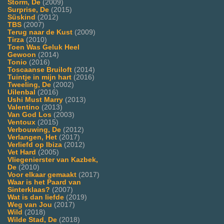
Storm, De
(2009)
Surprise, De
(2015)
Süskind
(2012)
TBS
(2007)
Terug naar de Kust
(2009)
Tirza
(2010)
Toen Was Geluk Heel
Gewoon
(2014)
Tonio
(2016)
Toscaanse Bruiloft
(2014)
Tuintje in mijn hart
(2016)
Tweeling, De
(2002)
Uilenbal
(2016)
Ushi Must Marry
(2013)
Valentino
(2013)
Van God Los
(2003)
Ventoux
(2015)
Verbouwing, De
(2012)
Verlangen, Het
(2017)
Verliefd op Ibiza
(2012)
Vet Hard
(2005)
Vliegenierster van Kazbek,
De
(2010)
Voor elkaar gemaakt
(2017)
Waar is het Paard van
Sinterklaas?
(2007)
Wat is dan liefde
(2019)
Weg van Jou
(2017)
Wild
(2018)
Wilde Stad, De
(2018)