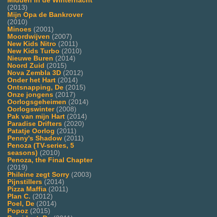
Midden in de Winternacht
(2013)
Mijn Opa de Bankrover
(2010)
Minoes
(2001)
Moordwijven
(2007)
New Kids Nitro
(2011)
New Kids Turbo
(2010)
Nieuwe Buren
(2014)
Noord Zuid
(2015)
Nova Zembla 3D
(2012)
Onder het Hart
(2014)
Ontsnapping, De
(2015)
Onze jongens
(2017)
Oorlogsgeheimen
(2014)
Oorlogswinter
(2008)
Pak van mijn Hart
(2014)
Paradise Drifters
(2020)
Patatje Oorlog
(2011)
Penny's Shadow
(2011)
Penoza (TV-series, 5
seasons)
(2010)
Penoza, the Final Chapter
(2019)
Phileine zegt Sorry
(2003)
Pijnstillers
(2014)
Pizza Maffia
(2011)
Plan C.
(2012)
Poel, De
(2014)
Popoz
(2015)