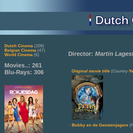
Dutch Cinema
(208)
Belgian Cinema
(47)
Director:
Martin Lages
World Cinema
(6)
Movies..: 261
Original movie title
(Country-
Y
Blu-Rays: 306
-
Bobby en de Geestenjagers
(N