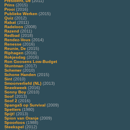
President, De
(2011)
Prins
(2015)
Prooi
(2016)
Publieke Werken
(2015)
Quiz
(2012)
Rabat
(2011)
Radeloos
(2008)
Razend
(2011)
Redbad
(2018)
Rendez-Vous
(2014)
Renesse
(2016)
Reunie, De
(2015)
Riphagen
(2016)
Rokjesdag
(2016)
Ron Goosens Low-Budget
Stuntman
(2017)
Schemer
(2010)
Schone Handen
(2015)
Sint
(2010)
Smoorverliefd (NL)
(2013)
Sneekweek
(2016)
Sonny Boy
(2010)
Soof
(2013)
Soof 2
(2016)
SpangaS op Survival
(2009)
Spetters
(1980)
Spijt!
(2013)
Spion van Oranje
(2009)
Spoorloos
(1988)
Steekspel
(2012)