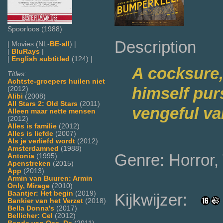
Spoorloos (1988)
Description
| Movies (NL-
BE
-
all
) |
|
BluRays
|
|
English subtitled
(124) |
A cocksure,
Titles:
Achtste-groepers huilen niet
himself pur
(2012)
Alibi
(2008)
All Stars 2: Old Stars
(2011)
vengeful va
Alleen maar nette mensen
(2012)
Alles is familie
(2012)
Alles is liefde
(2007)
Als je verliefd wordt
(2012)
Amsterdamned
(1988)
Genre: Horror, 
Antonia
(1995)
Apenstreken
(2015)
App
(2013)
Armin van Buuren: Armin
Only, Mirage
(2010)
Baantjer: Het begin
(2019)
Kijkwijzer:
Bankier van het Verzet
(2018)
Bella Donna's
(2017)
Bellicher: Cel
(2012)