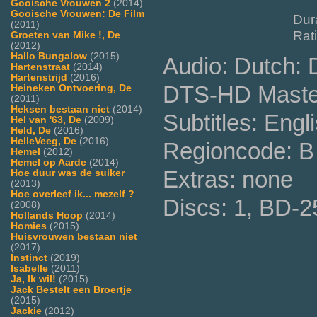
Gooische Vrouwen 2
(2014)
Gooische Vrouwen: De Film
Dur
(2011)
Rat
Groeten van Mike !, De
(2012)
Hallo Bungalow
(2015)
Audio: Dutch:
Hartenstraat
(2014)
Hartenstrijd
(2016)
DTS-HD Master
Heineken Ontvoering, De
(2011)
Heksen bestaan niet
(2014)
Subtitles: Engl
Hel van '63, De
(2009)
Held, De
(2016)
HelleVeeg, De
(2016)
Regioncode: B
Hemel
(2012)
Hemel op Aarde
(2014)
Extras: none
Hoe duur was de suiker
(2013)
Hoe overleef ik... mezelf ?
Discs: 1, BD-2
(2008)
Hollands Hoop
(2014)
Homies
(2015)
Huisvrouwen bestaan niet
(2017)
Instinct
(2019)
Isabelle
(2011)
Ja, Ik wil!
(2015)
Jack Bestelt een Broertje
(2015)
Jackie
(2012)