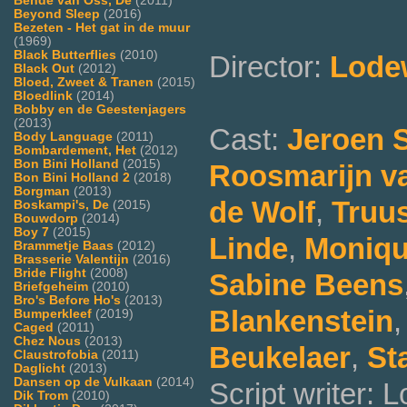
Bende van Oss, De
(2011)
Beyond Sleep
(2016)
Bezeten - Het gat in de muur
(1969)
Black Butterflies
(2010)
Director:
Lodew
Black Out
(2012)
Bloed, Zweet & Tranen
(2015)
Bloedlink
(2014)
Bobby en de Geestenjagers
(2013)
Cast:
Jeroen 
Body Language
(2011)
Bombardement, Het
(2012)
Bon Bini Holland
(2015)
Roosmarijn v
Bon Bini Holland 2
(2018)
Borgman
(2013)
de Wolf
,
Truus
Boskampi's, De
(2015)
Bouwdorp
(2014)
Boy 7
(2015)
Linde
,
Moniqu
Brammetje Baas
(2012)
Brasserie Valentijn
(2016)
Bride Flight
(2008)
Sabine Beens
Briefgeheim
(2010)
Bro's Before Ho's
(2013)
Blankenstein
Bumperkleef
(2019)
Caged
(2011)
Chez Nous
(2013)
Beukelaer
,
St
Claustrofobia
(2011)
Daglicht
(2013)
Dansen op de Vulkaan
(2014)
Script writer: 
Dik Trom
(2010)