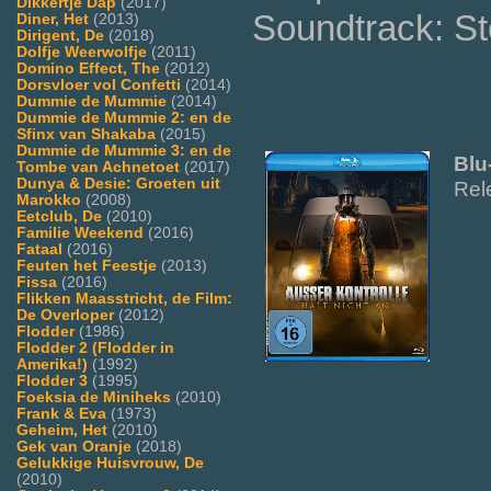
Dikkertje Dap
(2017)
Soundtrack: St
Diner, Het
(2013)
Dirigent, De
(2018)
Dolfje Weerwolfje
(2011)
Domino Effect, The
(2012)
Dorsvloer vol Confetti
(2014)
Dummie de Mummie
(2014)
Dummie de Mummie 2: en de
Sfinx van Shakaba
(2015)
Dummie de Mummie 3: en de
Blu
Tombe van Achnetoet
(2017)
Dunya & Desie: Groeten uit
Rel
Marokko
(2008)
Eetclub, De
(2010)
Familie Weekend
(2016)
Fataal
(2016)
Feuten het Feestje
(2013)
Fissa
(2016)
Flikken Maasstricht, de Film:
De Overloper
(2012)
Flodder
(1986)
Flodder 2 (Flodder in
Amerika!)
(1992)
Flodder 3
(1995)
Foeksia de Miniheks
(2010)
Frank & Eva
(1973)
Geheim, Het
(2010)
Gek van Oranje
(2018)
Gelukkige Huisvrouw, De
(2010)