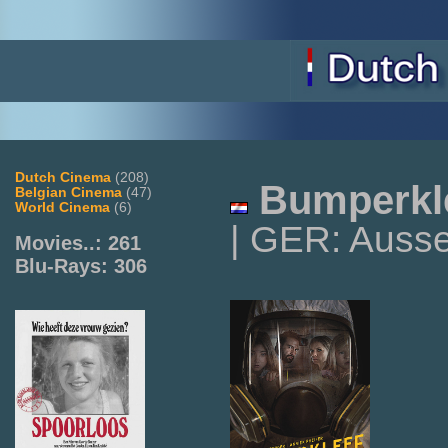
Dutch Cinema
(208)
Bumperkl
Belgian Cinema
(47)
World Cinema
(6)
| GER: Ausser
Movies..: 261
Blu-Rays: 306