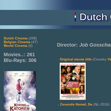
Dutch Cinema
(208)
Belgian Cinema
(47)
Director:
Job Gosscha
World Cinema
(6)
Movies..: 261
Original movie title
(Country-
Y
Blu-Rays: 306
-
Zevende Hemel, De
(NL-2016)