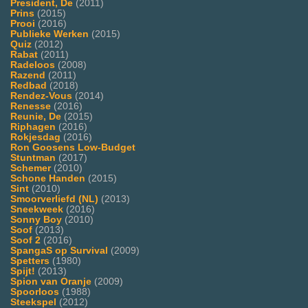
President, De
(2011)
Prins
(2015)
Prooi
(2016)
Publieke Werken
(2015)
Quiz
(2012)
Rabat
(2011)
Radeloos
(2008)
Razend
(2011)
Redbad
(2018)
Rendez-Vous
(2014)
Renesse
(2016)
Reunie, De
(2015)
Riphagen
(2016)
Rokjesdag
(2016)
Ron Goosens Low-Budget
Stuntman
(2017)
Schemer
(2010)
Schone Handen
(2015)
Sint
(2010)
Smoorverliefd (NL)
(2013)
Sneekweek
(2016)
Sonny Boy
(2010)
Soof
(2013)
Soof 2
(2016)
SpangaS op Survival
(2009)
Spetters
(1980)
Spijt!
(2013)
Spion van Oranje
(2009)
Spoorloos
(1988)
Steekspel
(2012)