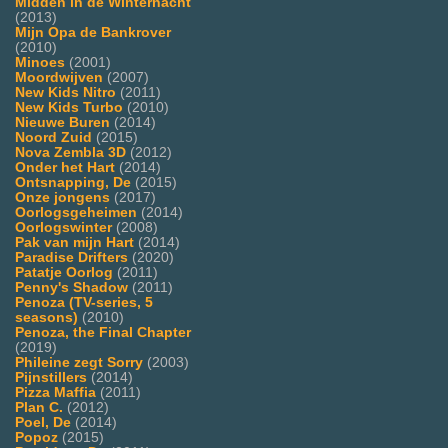
Midden in de Winternacht
(2013)
Mijn Opa de Bankrover
(2010)
Minoes
(2001)
Moordwijven
(2007)
New Kids Nitro
(2011)
New Kids Turbo
(2010)
Nieuwe Buren
(2014)
Noord Zuid
(2015)
Nova Zembla 3D
(2012)
Onder het Hart
(2014)
Ontsnapping, De
(2015)
Onze jongens
(2017)
Oorlogsgeheimen
(2014)
Oorlogswinter
(2008)
Pak van mijn Hart
(2014)
Paradise Drifters
(2020)
Patatje Oorlog
(2011)
Penny's Shadow
(2011)
Penoza (TV-series, 5
seasons)
(2010)
Penoza, the Final Chapter
(2019)
Phileine zegt Sorry
(2003)
Pijnstillers
(2014)
Pizza Maffia
(2011)
Plan C.
(2012)
Poel, De
(2014)
Popoz
(2015)