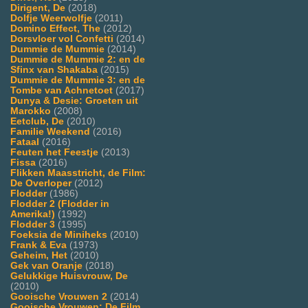
Dirigent, De
(2018)
Dolfje Weerwolfje
(2011)
Domino Effect, The
(2012)
Dorsvloer vol Confetti
(2014)
Dummie de Mummie
(2014)
Dummie de Mummie 2: en de
Sfinx van Shakaba
(2015)
Dummie de Mummie 3: en de
Tombe van Achnetoet
(2017)
Dunya & Desie: Groeten uit
Marokko
(2008)
Eetclub, De
(2010)
Familie Weekend
(2016)
Fataal
(2016)
Feuten het Feestje
(2013)
Fissa
(2016)
Flikken Maasstricht, de Film:
De Overloper
(2012)
Flodder
(1986)
Flodder 2 (Flodder in
Amerika!)
(1992)
Flodder 3
(1995)
Foeksia de Miniheks
(2010)
Frank & Eva
(1973)
Geheim, Het
(2010)
Gek van Oranje
(2018)
Gelukkige Huisvrouw, De
(2010)
Gooische Vrouwen 2
(2014)
Gooische Vrouwen: De Film