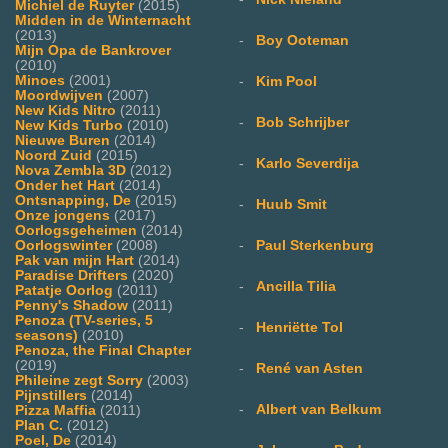
Michiel de Ruyter
(2015)
Midden in de Winternacht
(2013)
-
Boy Ooteman
Mijn Opa de Bankrover
(2010)
Minoes
(2001)
-
Kim Pool
Moordwijven
(2007)
New Kids Nitro
(2011)
-
Bob Schrijber
New Kids Turbo
(2010)
Nieuwe Buren
(2014)
Noord Zuid
(2015)
-
Karlo Severdija
Nova Zembla 3D
(2012)
Onder het Hart
(2014)
Ontsnapping, De
(2015)
-
Huub Smit
Onze jongens
(2017)
Oorlogsgeheimen
(2014)
-
Paul Sterkenburg
Oorlogswinter
(2008)
Pak van mijn Hart
(2014)
Paradise Drifters
(2020)
-
Ancilla Tilia
Patatje Oorlog
(2011)
Penny's Shadow
(2011)
Penoza (TV-series, 5
-
Henriëtte Tol
seasons)
(2010)
Penoza, the Final Chapter
(2019)
-
René van Asten
Phileine zegt Sorry
(2003)
Pijnstillers
(2014)
-
Albert van Belkum
Pizza Maffia
(2011)
Plan C.
(2012)
Poel, De
(2014)