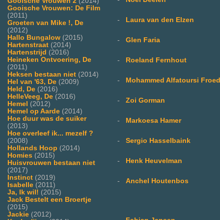
Gooische Vrouwen 2
(2014)
Gooische Vrouwen: De Film
(2011)
-
Laura van den Elzen
Groeten van Mike !, De
(2012)
Hallo Bungalow
(2015)
-
Glen Faria
Hartenstraat
(2014)
Hartenstrijd
(2016)
Heineken Ontvoering, De
-
Roeland Fernhout
(2011)
Heksen bestaan niet
(2014)
-
Mohammed Alfatoursi Froed
Hel van '63, De
(2009)
Held, De
(2016)
HelleVeeg, De
(2016)
-
Zoi Gorman
Hemel
(2012)
Hemel op Aarde
(2014)
Hoe duur was de suiker
-
Markoesa Hamer
(2013)
Hoe overleef ik... mezelf ?
-
Sergio Hasselbaink
(2008)
Hollands Hoop
(2014)
Homies
(2015)
-
Henk Heuvelman
Huisvrouwen bestaan niet
(2017)
Instinct
(2019)
-
Anchel Houtenbos
Isabelle
(2011)
Ja, Ik wil!
(2015)
Jack Bestelt een Broertje
(2015)
Jackie
(2012)