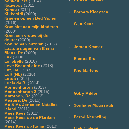
-
Fabian Jansen
Kankerlijers
(2014)
Kauwboy
(2011)
Kenau
(2014)
-
Barbara Klaaysen
Kikkerdril
(2009)
Knielen op een Bed Violen
(2016)
-
Wijo Koek
Kom niet aan mijn kinderen
(2009)
Komt een vrouw bij de
dokter
(2009)
Koning van Katoren
(2012)
-
Jeroen Kramer
Laatste dagen van Emma
Blank, De
(2009)
Lek
(2000)
-
Rienus Krul
LelleBelle
(2010)
Leve Boerenliefde
(2013)
Lift, De
(1983)
-
Kris Martens
Loft (NL)
(2010)
Lotus
(2012)
Lucia de B.
(2014)
Mannenharten
(2013)
Mannenharten 2
(2015)
-
Gaby Milder
Marathon, De
(2012)
Masters, De
(2015)
Me & Mr. Jones on Natallee
-
Soufiane Moussouli
Island
(2011)
Mees Kees
(2011)
-
Bernd Neunzling
Mees Kees op de Planken
(2014)
Mees Kees op Kamp
(2013)
-
Nick Nieland