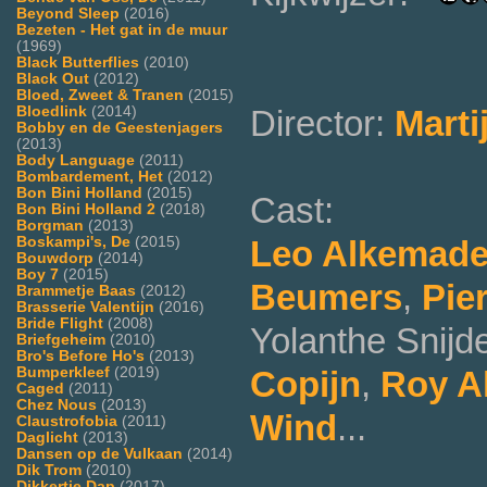
Beyond Sleep
(2016)
Bezeten - Het gat in de muur
(1969)
Black Butterflies
(2010)
Black Out
(2012)
Bloed, Zweet & Tranen
(2015)
Director:
Marti
Bloedlink
(2014)
Bobby en de Geestenjagers
(2013)
Body Language
(2011)
Bombardement, Het
(2012)
Bon Bini Holland
(2015)
Cast:
Bon Bini Holland 2
(2018)
Borgman
(2013)
Leo Alkemad
Boskampi's, De
(2015)
Bouwdorp
(2014)
Boy 7
(2015)
Beumers
,
Pie
Brammetje Baas
(2012)
Brasserie Valentijn
(2016)
Bride Flight
(2008)
Yolanthe Snij
Briefgeheim
(2010)
Bro's Before Ho's
(2013)
Copijn
,
Roy A
Bumperkleef
(2019)
Caged
(2011)
Chez Nous
(2013)
Wind
...
Claustrofobia
(2011)
Daglicht
(2013)
Dansen op de Vulkaan
(2014)
Dik Trom
(2010)
Dikkertje Dap
(2017)