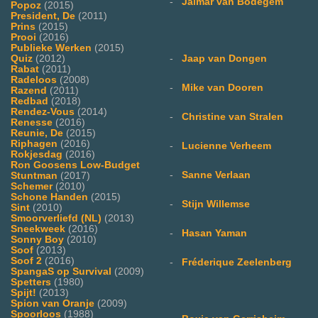
-
Jalmar van Bodegem
Popoz
(2015)
President, De
(2011)
Prins
(2015)
Prooi
(2016)
Publieke Werken
(2015)
-
Jaap van Dongen
Quiz
(2012)
Rabat
(2011)
Radeloos
(2008)
-
Mike van Dooren
Razend
(2011)
Redbad
(2018)
Rendez-Vous
(2014)
-
Christine van Stralen
Renesse
(2016)
Reunie, De
(2015)
Riphagen
(2016)
-
Lucienne Verheem
Rokjesdag
(2016)
Ron Goosens Low-Budget
-
Sanne Verlaan
Stuntman
(2017)
Schemer
(2010)
Schone Handen
(2015)
-
Stijn Willemse
Sint
(2010)
Smoorverliefd (NL)
(2013)
Sneekweek
(2016)
-
Hasan Yaman
Sonny Boy
(2010)
Soof
(2013)
Soof 2
(2016)
-
Fréderique Zeelenberg
SpangaS op Survival
(2009)
Spetters
(1980)
Spijt!
(2013)
Spion van Oranje
(2009)
Spoorloos
(1988)