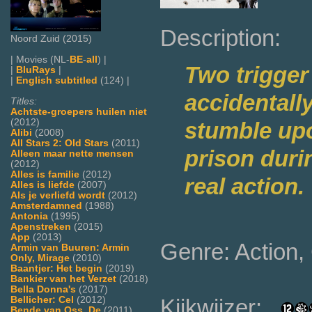
Description:
Noord Zuid (2015)
| Movies (NL-
BE
-
all
) |
Two trigger
|
BluRays
|
|
English subtitled
(124) |
accidentally
Titles:
Achtste-groepers huilen niet
(2012)
stumble upo
Alibi
(2008)
All Stars 2: Old Stars
(2011)
prison durin
Alleen maar nette mensen
(2012)
Alles is familie
(2012)
real action.
Alles is liefde
(2007)
Als je verliefd wordt
(2012)
Amsterdamned
(1988)
Antonia
(1995)
Apenstreken
(2015)
App
(2013)
Genre: Action
Armin van Buuren: Armin
Only, Mirage
(2010)
Baantjer: Het begin
(2019)
Bankier van het Verzet
(2018)
Bella Donna's
(2017)
Kijkwijzer:
Bellicher: Cel
(2012)
Bende van Oss, De
(2011)