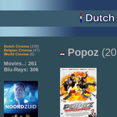
Dutch Cinema
(208)
Popoz
(20
Belgian Cinema
(47)
World Cinema
(6)
Movies..: 261
Blu-Rays: 306