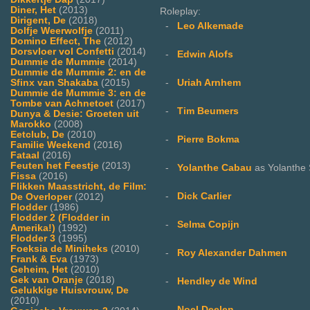
Diner, Het
(2013)
Roleplay:
Dirigent, De
(2018)
-
Leo Alkemade
Dolfje Weerwolfje
(2011)
Domino Effect, The
(2012)
Dorsvloer vol Confetti
(2014)
-
Edwin Alofs
Dummie de Mummie
(2014)
Dummie de Mummie 2: en de
-
Uriah Arnhem
Sfinx van Shakaba
(2015)
Dummie de Mummie 3: en de
Tombe van Achnetoet
(2017)
-
Tim Beumers
Dunya & Desie: Groeten uit
Marokko
(2008)
Eetclub, De
(2010)
-
Pierre Bokma
Familie Weekend
(2016)
Fataal
(2016)
Feuten het Feestje
(2013)
-
Yolanthe Cabau
as Yolanthe
Fissa
(2016)
Flikken Maasstricht, de Film:
-
Dick Carlier
De Overloper
(2012)
Flodder
(1986)
Flodder 2 (Flodder in
-
Selma Copijn
Amerika!)
(1992)
Flodder 3
(1995)
Foeksia de Miniheks
(2010)
-
Roy Alexander Dahmen
Frank & Eva
(1973)
Geheim, Het
(2010)
Gek van Oranje
(2018)
-
Hendley de Wind
Gelukkige Huisvrouw, De
(2010)
-
Noel Deelen