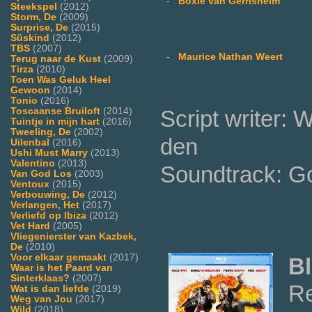
-
Boxie van Gerrisheim
Steekspel
(2012)
Storm, De
(2009)
Surprise, De
(2015)
Süskind
(2012)
TBS
(2007)
-
Maurice Nathan Weert
Terug naar de Kust
(2009)
Tirza
(2010)
Toen Was Geluk Heel
Gewoon
(2014)
Tonio
(2016)
Script writer: 
Toscaanse Bruiloft
(2014)
Tuintje in mijn hart
(2016)
Tweeling, De
(2002)
den
Uilenbal
(2016)
Ushi Must Marry
(2013)
Valentino
(2013)
Soundtrack: G
Van God Los
(2003)
Ventoux
(2015)
Verbouwing, De
(2012)
Verlangen, Het
(2017)
Verliefd op Ibiza
(2012)
Vet Hard
(2005)
Vliegenierster van Kazbek,
De
(2010)
Voor elkaar gemaakt
(2017)
Bl
Waar is het Paard van
Sinterklaas?
(2007)
Re
Wat is dan liefde
(2019)
Weg van Jou
(2017)
Wild
(2018)