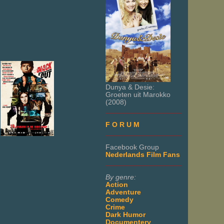
Dunya & Desie:
Groeten uit Marokko
(2008)
___________________
F O R U M
___________________
Facebook Group
Nederlands Film Fans
___________________
By genre:
Action
Adventure
Comedy
Crime
Dark Humor
Documentery