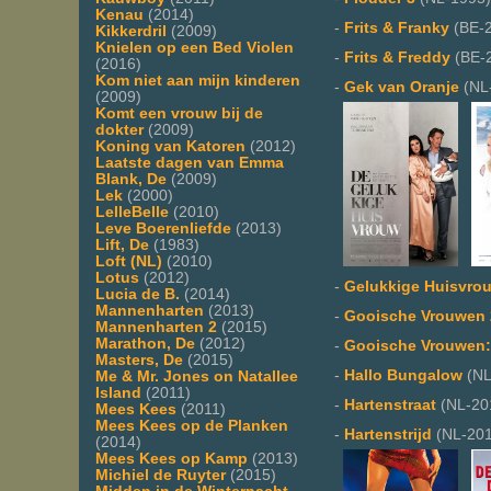
Kenau
(2014)
-
Frits & Franky
(BE-
Kikkerdril
(2009)
Knielen op een Bed Violen
-
Frits & Freddy
(BE-
(2016)
Kom niet aan mijn kinderen
-
Gek van Oranje
(NL
(2009)
Komt een vrouw bij de
dokter
(2009)
Koning van Katoren
(2012)
Laatste dagen van Emma
Blank, De
(2009)
Lek
(2000)
LelleBelle
(2010)
Leve Boerenliefde
(2013)
Lift, De
(1983)
Loft (NL)
(2010)
Lotus
(2012)
-
Gelukkige Huisvrou
Lucia de B.
(2014)
Mannenharten
(2013)
-
Gooische Vrouwen 
Mannenharten 2
(2015)
Marathon, De
(2012)
-
Gooische Vrouwen:
Masters, De
(2015)
-
Hallo Bungalow
(NL
Me & Mr. Jones on Natallee
Island
(2011)
-
Hartenstraat
(NL-20
Mees Kees
(2011)
Mees Kees op de Planken
-
Hartenstrijd
(NL-201
(2014)
Mees Kees op Kamp
(2013)
Michiel de Ruyter
(2015)