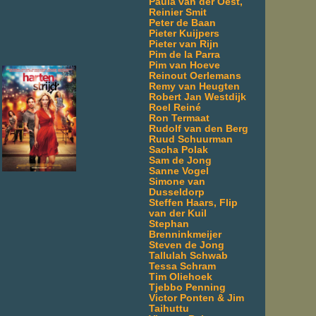
Paula van der Oest,
Reinier Smit
Peter de Baan
Pieter Kuijpers
Pieter van Rijn
Pim de la Parra
Pim van Hoeve
Reinout Oerlemans
Remy van Heugten
Robert Jan Westdijk
Roel Reiné
Ron Termaat
Rudolf van den Berg
Ruud Schuurman
Sacha Polak
Sam de Jong
Sanne Vogel
Simone van
Dusseldorp
Steffen Haars, Flip
van der Kuil
Stephan
Brenninkmeijer
Steven de Jong
Tallulah Schwab
Tessa Schram
Tim Oliehoek
Tjebbo Penning
Victor Ponten & Jim
Taihuttu