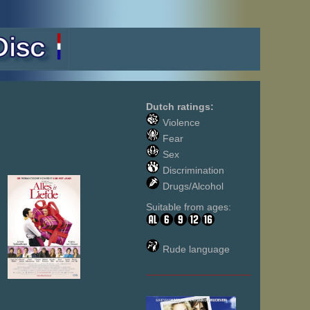
Dutch ratings:
Violence
Fear
Sex
Discrimination
Drugs/Alcohol
Suitable from ages:
Rude language
___________________