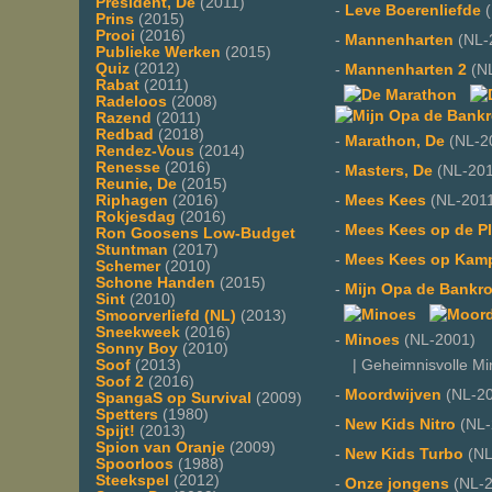
President, De
(2011)
-
Leve Boerenliefde
(
Prins
(2015)
Prooi
(2016)
-
Mannenharten
(NL-
Publieke Werken
(2015)
Quiz
(2012)
-
Mannenharten 2
(NL
Rabat
(2011)
Radeloos
(2008)
Razend
(2011)
Redbad
(2018)
-
Marathon, De
(NL-2
Rendez-Vous
(2014)
Renesse
(2016)
-
Masters, De
(NL-201
Reunie, De
(2015)
Riphagen
(2016)
-
Mees Kees
(NL-201
Rokjesdag
(2016)
-
Mees Kees op de P
Ron Goosens Low-Budget
Stuntman
(2017)
-
Mees Kees op Kam
Schemer
(2010)
Schone Handen
(2015)
-
Mijn Opa de Bankro
Sint
(2010)
Smoorverliefd (NL)
(2013)
Sneekweek
(2016)
-
Minoes
(NL-2001)
Sonny Boy
(2010)
Soof
(2013)
| Geheimnisvolle Min
Soof 2
(2016)
-
Moordwijven
(NL-20
SpangaS op Survival
(2009)
Spetters
(1980)
-
New Kids Nitro
(NL-
Spijt!
(2013)
Spion van Oranje
(2009)
-
New Kids Turbo
(NL
Spoorloos
(1988)
Steekspel
(2012)
-
Onze jongens
(NL-2