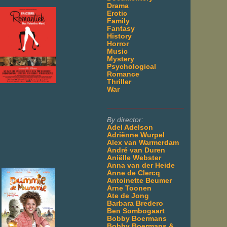
Drama
Erotic
Family
Fantasy
History
Horror
Music
Mystery
Psychological
Romance
Thriller
War
___________________
By director:
Adel Adelson
Adriënne Wurpel
Alex van Warmerdam
André van Duren
Aniëlle Webster
Anna van der Heide
Anne de Clercq
Antoinette Beumer
Arne Toonen
Ate de Jong
Barbara Bredero
Ben Sombogaart
Bobby Boermans
Bobby Boermans &