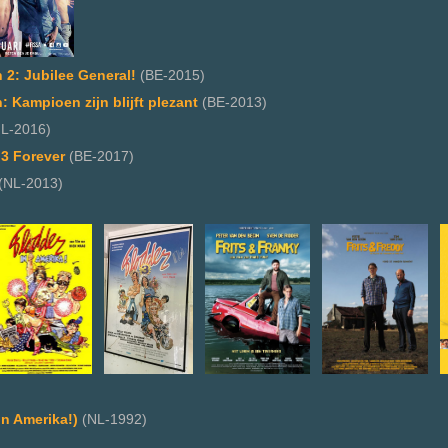
 2: Jubilee General!
(BE-2015)
 Kampioen zijn blijft plezant
(BE-2013)
L-2016)
3 Forever
(BE-2017)
(NL-2013)
in Amerika!)
(NL-1992)