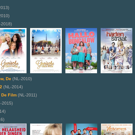
2013)
2010)
-2018)
w, De
(NL-2010)
2
(NL-2014)
 De Film
(NL-2011)
-2015)
14)
6)