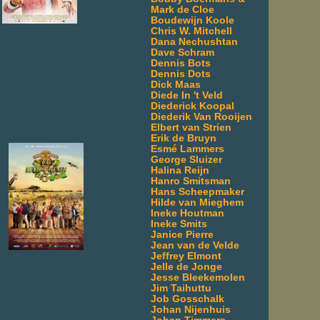
Mark de Cloe
Boudewijn Koole
Chris W. Mitchell
Dana Nechushtan
Dave Schram
Dennis Bots
Dennis Dots
Dick Maas
Diede In 't Veld
Diederick Koopal
Diederik Van Rooijen
Elbert van Strien
Erik de Bruyn
Esmé Lammers
George Sluizer
Halina Reijn
Hanro Smitsman
Hans Scheepmaker
Hilde van Mieghem
Ineke Houtman
Ineke Smits
Janice Pierre
Jean van de Velde
Jeffrey Elmont
Jelle de Jonge
Jesse Bleekemolen
Jim Taihuttu
Job Gosschalk
Johan Nijenhuis