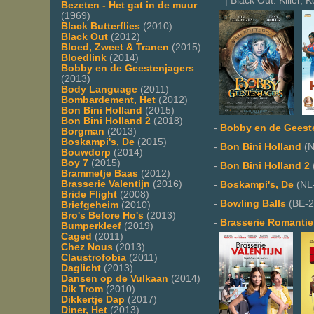
| Black Out: Killer, K
Bezeten - Het gat in de muur
(1969)
Black Butterflies
(2010)
Black Out
(2012)
Bloed, Zweet & Tranen
(2015)
Bloedlink
(2014)
Bobby en de Geestenjagers
(2013)
Body Language
(2011)
Bombardement, Het
(2012)
Bon Bini Holland
(2015)
Bon Bini Holland 2
(2018)
-
Bobby en de Geest
Borgman
(2013)
Boskampi's, De
(2015)
-
Bon Bini Holland
(N
Bouwdorp
(2014)
Boy 7
(2015)
-
Bon Bini Holland 2
Brammetje Baas
(2012)
Brasserie Valentijn
(2016)
-
Boskampi's, De
(NL
Bride Flight
(2008)
-
Bowling Balls
(BE-2
Briefgeheim
(2010)
Bro's Before Ho's
(2013)
-
Brasserie Romantie
Bumperkleef
(2019)
Caged
(2011)
Chez Nous
(2013)
Claustrofobia
(2011)
Daglicht
(2013)
Dansen op de Vulkaan
(2014)
Dik Trom
(2010)
Dikkertje Dap
(2017)
Diner, Het
(2013)