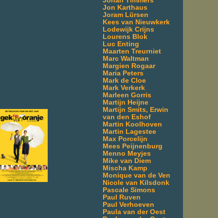
Johan Timmers
Jon Karthaus
Joram Lürsen
Kees van Nieuwkerk
Lodewijk Crijns
Lourens Blok
Luc Enting
Maarten Treurniet
Marc Waltman
Margien Rogaar
Maria Peters
Mark de Cloe
Mark Verkerk
Marleen Gorris
Martijn Heijne
Martijn Smits, Erwin
van den Eshof
Martin Koolhoven
Martin Lagestee
Max Porcelijn
Mees Peijnenburg
Menno Meyjes
Mike van Diem
Mischa Kamp
Monique van de Ven
Nicole van Kilsdonk
Pascale Simons
Paul Ruven
Paul Verhoeven
Paula van der Oest