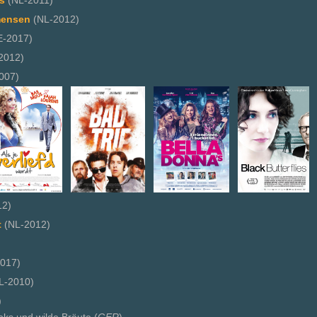
rs
(NL-2011)
mensen
(NL-2012)
-2017)
2012)
007)
12)
t
(NL-2012)
017)
L-2010)
)