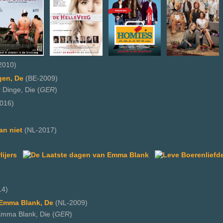
2010)
gen, De
(BE-2009)
Dinge, Die (
GER
)
016)
an niet
(NL-2017)
14)
 Emma Blank, De
(NL-2009)
mma Blank, Die (
GER
)