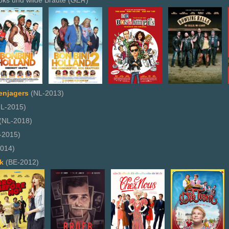
oks und wilde Bräute (
GER
)
enjagers
(NL-2013)
L-2015)
(NL-2018)
-2015)
014)
k
(BE-2012)