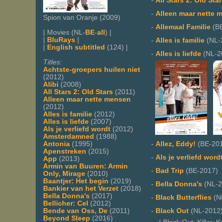
-
All Stars 2: Old Sta
-
Alleen maar nette 
Spion van Oranje (2009)
-
Allemaal Familie
(BE
| Movies (NL-
BE
-
all
) |
|
BluRays
|
-
Alles is familie
(NL-
|
English subtitled
(124) |
-
Alles is liefde
(NL-2
Titles:
Achtste-groepers huilen niet
(2012)
Alibi
(2008)
All Stars 2: Old Stars
(2011)
Alleen maar nette mensen
(2012)
Alles is familie
(2012)
Alles is liefde
(2007)
Als je verliefd wordt
(2012)
Amsterdamned
(1988)
Antonia
(1995)
-
Allez, Eddy!
(BE-20
Apenstreken
(2015)
-
Als je verliefd word
App
(2013)
Armin van Buuren: Armin
-
Bad Trip
(BE-2017)
Only, Mirage
(2010)
Baantjer: Het begin
(2019)
-
Bella Donna's
(NL-2
Bankier van het Verzet
(2018)
Bella Donna's
(2017)
-
Black Butterflies
(N
Bellicher: Cel
(2012)
Bende van Oss, De
(2011)
-
Black Out
(NL-2012
Beyond Sleep
(2016)