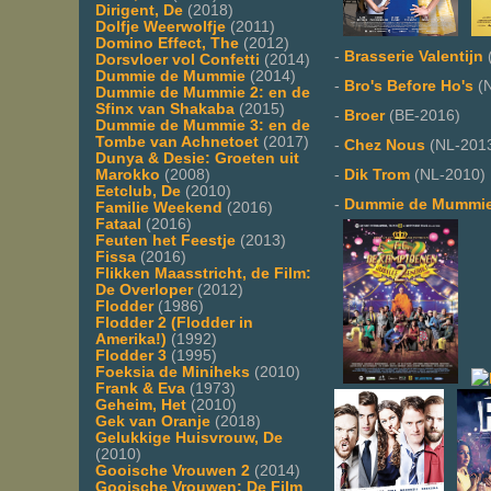
Dirigent, De
(2018)
Dolfje Weerwolfje
(2011)
Domino Effect, The
(2012)
-
Brasserie Valentijn
Dorsvloer vol Confetti
(2014)
Dummie de Mummie
(2014)
-
Bro's Before Ho's
(N
Dummie de Mummie 2: en de
Sfinx van Shakaba
(2015)
-
Broer
(BE-2016)
Dummie de Mummie 3: en de
Tombe van Achnetoet
(2017)
-
Chez Nous
(NL-201
Dunya & Desie: Groeten uit
Marokko
(2008)
-
Dik Trom
(NL-2010)
Eetclub, De
(2010)
-
Dummie de Mummi
Familie Weekend
(2016)
Fataal
(2016)
Feuten het Feestje
(2013)
Fissa
(2016)
Flikken Maasstricht, de Film:
De Overloper
(2012)
Flodder
(1986)
Flodder 2 (Flodder in
Amerika!)
(1992)
Flodder 3
(1995)
Foeksia de Miniheks
(2010)
Frank & Eva
(1973)
Geheim, Het
(2010)
Gek van Oranje
(2018)
Gelukkige Huisvrouw, De
(2010)
Gooische Vrouwen 2
(2014)
Gooische Vrouwen: De Film