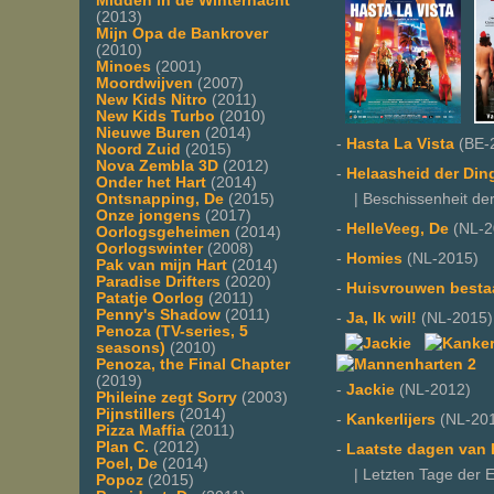
Midden in de Winternacht
(2013)
Mijn Opa de Bankrover
(2010)
Minoes
(2001)
Moordwijven
(2007)
New Kids Nitro
(2011)
New Kids Turbo
(2010)
Nieuwe Buren
(2014)
-
Hasta La Vista
(BE-
Noord Zuid
(2015)
Nova Zembla 3D
(2012)
-
Helaasheid der Din
Onder het Hart
(2014)
Ontsnapping, De
(2015)
| Beschissenheit der 
Onze jongens
(2017)
-
HelleVeeg, De
(NL-2
Oorlogsgeheimen
(2014)
Oorlogswinter
(2008)
-
Homies
(NL-2015)
Pak van mijn Hart
(2014)
Paradise Drifters
(2020)
-
Huisvrouwen besta
Patatje Oorlog
(2011)
Penny's Shadow
(2011)
-
Ja, Ik wil!
(NL-2015)
Penoza (TV-series, 5
seasons)
(2010)
Penoza, the Final Chapter
(2019)
-
Jackie
(NL-2012)
Phileine zegt Sorry
(2003)
Pijnstillers
(2014)
-
Kankerlijers
(NL-20
Pizza Maffia
(2011)
Plan C.
(2012)
-
Laatste dagen van
Poel, De
(2014)
| Letzten Tage der E
Popoz
(2015)