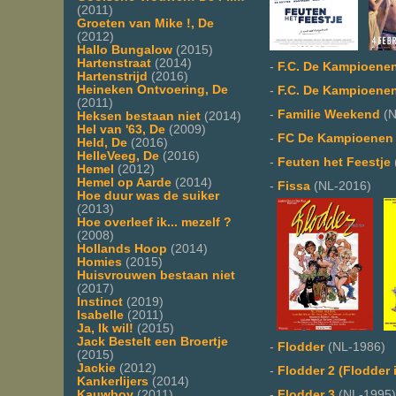
(2011)
Groeten van Mike !, De
(2012)
Hallo Bungalow
(2015)
Hartenstraat
(2014)
-
F.C. De Kampioenen
Hartenstrijd
(2016)
Heineken Ontvoering, De
-
F.C. De Kampioenen:
(2011)
-
Familie Weekend
(N
Heksen bestaan niet
(2014)
Hel van '63, De
(2009)
-
FC De Kampioenen 
Held, De
(2016)
HelleVeeg, De
(2016)
-
Feuten het Feestje
Hemel
(2012)
Hemel op Aarde
(2014)
-
Fissa
(NL-2016)
Hoe duur was de suiker
(2013)
Hoe overleef ik... mezelf ?
(2008)
Hollands Hoop
(2014)
Homies
(2015)
Huisvrouwen bestaan niet
(2017)
Instinct
(2019)
Isabelle
(2011)
Ja, Ik wil!
(2015)
Jack Bestelt een Broertje
-
Flodder
(NL-1986)
(2015)
Jackie
(2012)
-
Flodder 2 (Flodder 
Kankerlijers
(2014)
Kauwboy
(2011)
-
Flodder 3
(NL-1995)