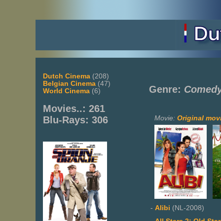
Dutch Cinema
(208)
Belgian Cinema
(47)
Genre:
Comed
World Cinema
(6)
Movies..: 261
Movie:
Original movi
Blu-Rays: 306
-
Alibi
(NL-2008)