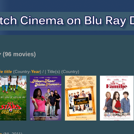
y
(96 movies)
e title
(Country-
Year
) / | Title(s) (Country)