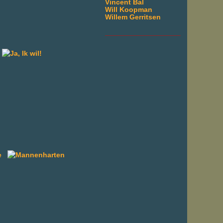
Vincent Bal
Will Koopman
Willem Gerritsen
___________________