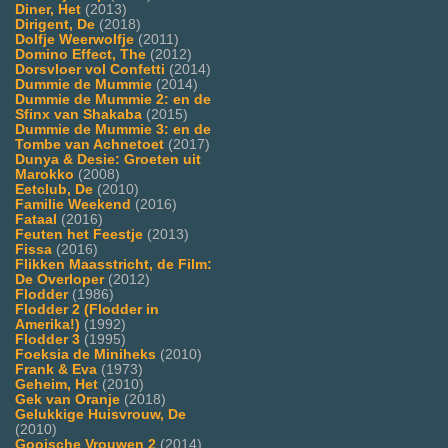
Diner, Het
(2013)
Dirigent, De
(2018)
Dolfje Weerwolfje
(2011)
Domino Effect, The
(2012)
Dorsvloer vol Confetti
(2014)
Dummie de Mummie
(2014)
Dummie de Mummie 2: en de
Sfinx van Shakaba
(2015)
Dummie de Mummie 3: en de
Tombe van Achnetoet
(2017)
Dunya & Desie: Groeten uit
Marokko
(2008)
Eetclub, De
(2010)
Familie Weekend
(2016)
Fataal
(2016)
Feuten het Feestje
(2013)
Fissa
(2016)
Flikken Maasstricht, de Film:
De Overloper
(2012)
Flodder
(1986)
Flodder 2 (Flodder in
Amerika!)
(1992)
Flodder 3
(1995)
Foeksia de Miniheks
(2010)
Frank & Eva
(1973)
Geheim, Het
(2010)
Gek van Oranje
(2018)
Gelukkige Huisvrouw, De
(2010)
Gooische Vrouwen 2
(2014)