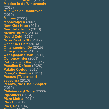
Michiel de Ruyter
(2015)
Midden in de Winternacht
(2013)
Mijn Opa de Bankrover
(2010)
Minoes
(2001)
Moordwijven
(2007)
New Kids Nitro
(2011)
New Kids Turbo
(2010)
Nieuwe Buren
(2014)
Noord Zuid
(2015)
Nova Zembla 3D
(2012)
Onder het Hart
(2014)
Ontsnapping, De
(2015)
Onze jongens
(2017)
Oorlogsgeheimen
(2014)
Oorlogswinter
(2008)
Pak van mijn Hart
(2014)
Paradise Drifters
(2020)
Patatje Oorlog
(2011)
Penny's Shadow
(2011)
Penoza (TV-series, 5
seasons)
(2010)
Penoza, the Final Chapter
(2019)
Phileine zegt Sorry
(2003)
Pijnstillers
(2014)
Pizza Maffia
(2011)
Plan C.
(2012)
Poel, De
(2014)