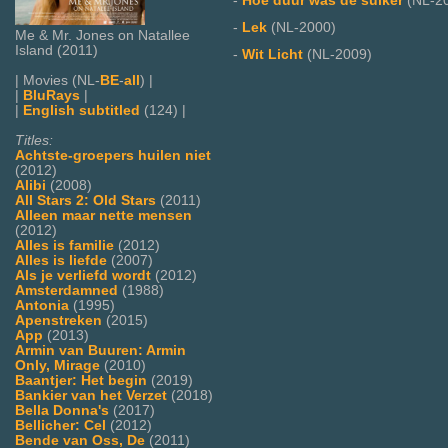
-
Hoe duur was de suiker
(NL-2
-
Lek
(NL-2000)
Me & Mr. Jones on Natallee
Island (2011)
-
Wit Licht
(NL-2009)
| Movies (NL-
BE
-
all
) |
|
BluRays
|
|
English subtitled
(124) |
Titles:
Achtste-groepers huilen niet
(2012)
Alibi
(2008)
All Stars 2: Old Stars
(2011)
Alleen maar nette mensen
(2012)
Alles is familie
(2012)
Alles is liefde
(2007)
Als je verliefd wordt
(2012)
Amsterdamned
(1988)
Antonia
(1995)
Apenstreken
(2015)
App
(2013)
Armin van Buuren: Armin
Only, Mirage
(2010)
Baantjer: Het begin
(2019)
Bankier van het Verzet
(2018)
Bella Donna's
(2017)
Bellicher: Cel
(2012)
Bende van Oss, De
(2011)