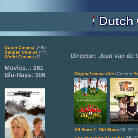
Dutch Cinema
(208)
Belgian Cinema
(47)
Director:
Jean van de 
World Cinema
(6)
Movies..: 261
Original movie title
(Country-
Y
Blu-Rays: 306
-
All Stars 2: Old Stars
(NL-2011