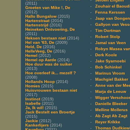
-
Jeroen Engeln
(2011)
-
Zouhair el Baoud
Groeten van Mike !, De
(2012)
-
Fenna Kerssen
Hallo Bungalow
(2015)
-
Jaap van Dongen
Hartenstraat
(2014)
-
Gallyon van Ves
Hartenstrijd
(2016)
Heineken Ontvoering, De
-
Tim Oortman
(2011)
-
Robert Stolp
Heksen bestaan niet
(2014)
Hel van '63, De
(2009)
-
Jamal van Veen
Held, De
(2016)
-
Robyn Masea va
HelleVeeg, De
(2016)
-
Derk Koole
Hemel
(2012)
Hemel op Aarde
(2014)
-
Jake Syarnoebi
Hoe duur was de suiker
-
Bob Schinkel
(2013)
Hoe overleef ik... mezelf ?
-
Marinus Vroom
(2008)
-
Machgiel Bakker
Hollands Hoop
(2014)
-
Anne van der Me
Homies
(2015)
Huisvrouwen bestaan niet
-
Marja de Leeuw
(2017)
-
Wigger Verschoo
Instinct
(2019)
Isabelle
(2011)
-
Danielle Bleeker
Ja, Ik wil!
(2015)
-
Melline Mollerus
Jack Bestelt een Broertje
-
Ab Zagt Ab Zagt
(2015)
Jackie
(2012)
-
Reyer Krikke
Kankerlijers
(2014)
-
Thomas Dudkiew
Kauwboy
(2011)