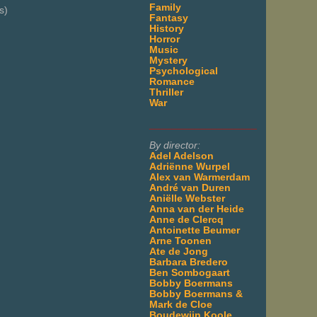
Family
s)
Fantasy
History
Horror
Music
Mystery
Psychological
Romance
Thriller
War
___________________
By director:
Adel Adelson
Adriënne Wurpel
Alex van Warmerdam
André van Duren
Aniëlle Webster
Anna van der Heide
Anne de Clercq
Antoinette Beumer
Arne Toonen
Ate de Jong
Barbara Bredero
Ben Sombogaart
Bobby Boermans
Bobby Boermans &
Mark de Cloe
Boudewijn Koole