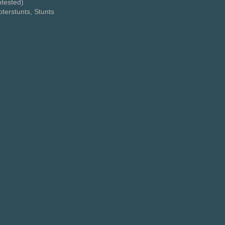
ntested)
terstunts, Stunts