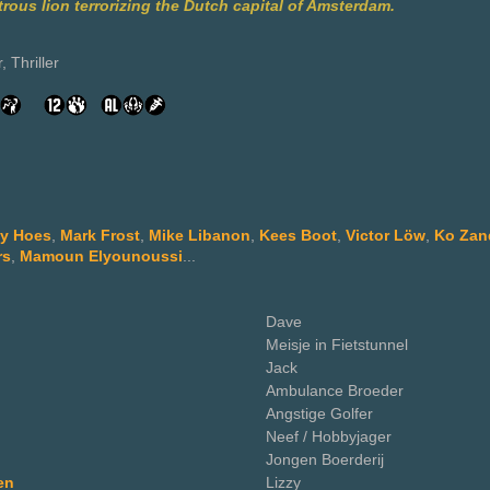
rous lion terrorizing the Dutch capital of Amsterdam.
 Thriller
y Hoes
,
Mark Frost
,
Mike Libanon
,
Kees Boot
,
Victor Löw
,
Ko Zand
rs
,
Mamoun Elyounoussi
...
Dave
Meisje in Fietstunnel
Jack
Ambulance Broeder
Angstige Golfer
Neef / Hobbyjager
Jongen Boerderij
en
Lizzy