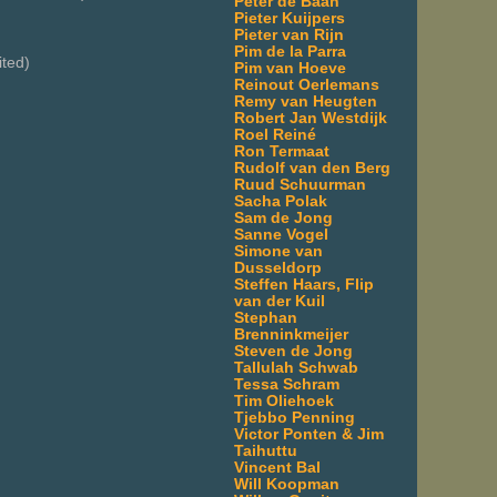
Peter de Baan
Pieter Kuijpers
Pieter van Rijn
Pim de la Parra
ted)
Pim van Hoeve
Reinout Oerlemans
Remy van Heugten
Robert Jan Westdijk
Roel Reiné
Ron Termaat
Rudolf van den Berg
Ruud Schuurman
Sacha Polak
Sam de Jong
Sanne Vogel
Simone van
Dusseldorp
Steffen Haars, Flip
van der Kuil
Stephan
Brenninkmeijer
Steven de Jong
Tallulah Schwab
Tessa Schram
Tim Oliehoek
Tjebbo Penning
Victor Ponten & Jim
Taihuttu
Vincent Bal
Will Koopman