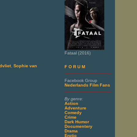
Fataal (2016)
___________________
vliet
,
Sophie van
F O R U M
___________________
Facebook Group
Nederlands Film Fans
___________________
By genre:
Action
Adventure
Comedy
Crime
Dark Humor
Documentery
Drama
Erotic