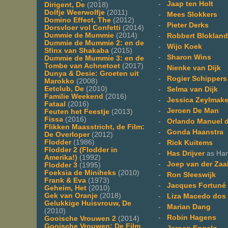
-
Jaap ten Holt
Dirigent, De
(2018)
Dolfje Weerwolfje
(2011)
-
Mees Slokkers
Domino Effect, The
(2012)
-
Pieter Derks
Dorsvloer vol Confetti
(2014)
Dummie de Mummie
(2014)
-
Robbert Blokland
Dummie de Mummie 2: en de
-
Wijo Koek
Sfinx van Shakaba
(2015)
-
Sharon Wins
Dummie de Mummie 3: en de
Tombe van Achnetoet
(2017)
-
Nienke van Dijk
Dunya & Desie: Groeten uit
-
Rogier Schippers
Marokko
(2008)
Eetclub, De
(2010)
-
Selma van Dijk
Familie Weekend
(2016)
-
Jessica Zeylmake
Fataal
(2016)
-
Jeroen De Man
Feuten het Feestje
(2013)
Fissa
(2016)
-
Orlando Manuel d
Flikken Maasstricht, de Film:
-
Gonda Haanstra
De Overloper
(2012)
Flodder
(1986)
-
Rick Kuitems
Flodder 2 (Flodder in
-
Has Drijver
as Han
Amerika!)
(1992)
-
Joep van der Zaa
Flodder 3
(1995)
Foeksia de Miniheks
(2010)
-
Ron Sleeswijk
Frank & Eva
(1973)
-
Jacques Fortuné
Geheim, Het
(2010)
Gek van Oranje
(2018)
-
Liza Macedo dos
Gelukkige Huisvrouw, De
-
Marian Dang
(2010)
-
Robin Hagens
Gooische Vrouwen 2
(2014)
Gooische Vrouwen: De Film