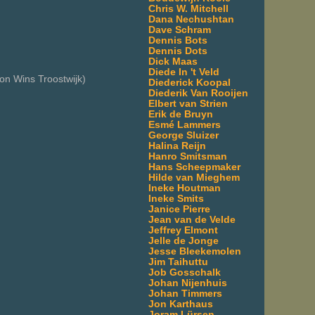
Chris W. Mitchell
Dana Nechushtan
Dave Schram
Dennis Bots
Dennis Dots
Dick Maas
Diede In 't Veld
on Wins Troostwijk)
Diederick Koopal
Diederik Van Rooijen
Elbert van Strien
Erik de Bruyn
Esmé Lammers
George Sluizer
Halina Reijn
Hanro Smitsman
Hans Scheepmaker
Hilde van Mieghem
Ineke Houtman
Ineke Smits
Janice Pierre
Jean van de Velde
Jeffrey Elmont
Jelle de Jonge
Jesse Bleekemolen
Jim Taihuttu
Job Gosschalk
Johan Nijenhuis
Johan Timmers
Jon Karthaus
Joram Lürsen