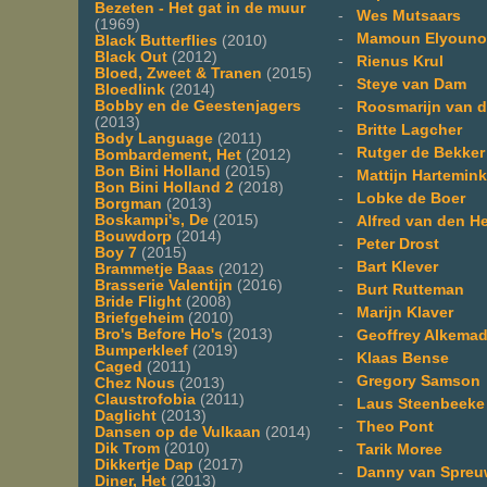
Bezeten - Het gat in de muur
-
Wes Mutsaars
(1969)
-
Mamoun Elyouno
Black Butterflies
(2010)
Black Out
(2012)
-
Rienus Krul
Bloed, Zweet & Tranen
(2015)
-
Steye van Dam
Bloedlink
(2014)
Bobby en de Geestenjagers
-
Roosmarijn van d
(2013)
-
Britte Lagcher
Body Language
(2011)
-
Rutger de Bekker
Bombardement, Het
(2012)
Bon Bini Holland
(2015)
-
Mattijn Hartemink
Bon Bini Holland 2
(2018)
-
Lobke de Boer
Borgman
(2013)
Boskampi's, De
(2015)
-
Alfred van den H
Bouwdorp
(2014)
-
Peter Drost
Boy 7
(2015)
-
Bart Klever
Brammetje Baas
(2012)
Brasserie Valentijn
(2016)
-
Burt Rutteman
Bride Flight
(2008)
-
Marijn Klaver
Briefgeheim
(2010)
Bro's Before Ho's
(2013)
-
Geoffrey Alkema
Bumperkleef
(2019)
-
Klaas Bense
Caged
(2011)
-
Gregory Samson
Chez Nous
(2013)
Claustrofobia
(2011)
-
Laus Steenbeeke
Daglicht
(2013)
-
Theo Pont
Dansen op de Vulkaan
(2014)
Dik Trom
(2010)
-
Tarik Moree
Dikkertje Dap
(2017)
-
Danny van Spreu
Diner, Het
(2013)