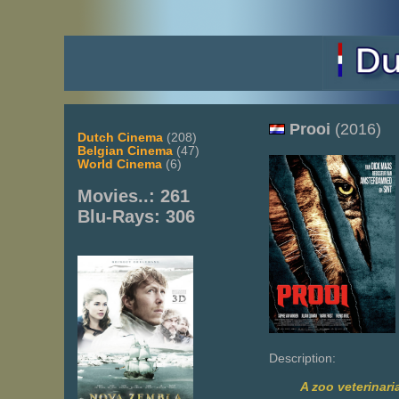
Prooi
(2016)
Dutch Cinema
(208)
Belgian Cinema
(47)
World Cinema
(6)
Movies..: 261
Blu-Rays: 306
Description:
A zoo veterinari