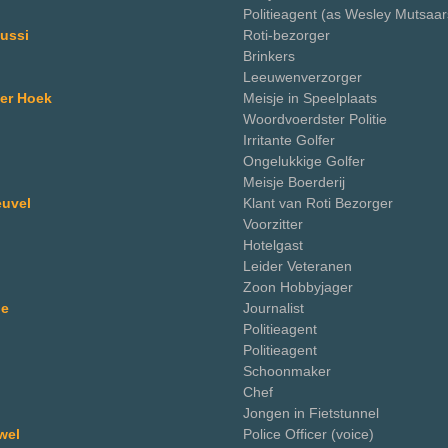
Politieagent (as Wesley Mutsaar
ussi
Roti-bezorger
Brinkers
Leeuwenverzorger
er Hoek
Meisje in Speelplaats
Woordvoerdster Politie
Irritante Golfer
Ongelukkige Golfer
Meisje Boerderij
euvel
Klant van Roti Bezorger
Voorzitter
Hotelgast
Leider Veteranen
Zoon Hobbyjager
de
Journalist
Politieagent
Politieagent
Schoonmaker
Chef
Jongen in Fietstunnel
wel
Police Officer (voice)