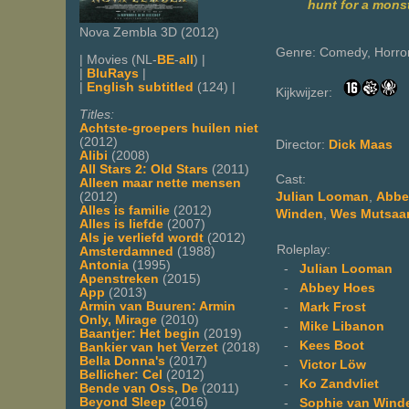
hunt for a monst
Nova Zembla 3D (2012)
Genre: Comedy, Horror,
| Movies (NL-
BE
-
all
) |
|
BluRays
|
|
English subtitled
(124) |
Kijkwijzer:
Titles:
Achtste-groepers huilen niet
(2012)
Director:
Dick Maas
Alibi
(2008)
All Stars 2: Old Stars
(2011)
Cast:
Alleen maar nette mensen
(2012)
Julian Looman
,
Abbe
Alles is familie
(2012)
Winden
,
Wes Mutsaa
Alles is liefde
(2007)
Als je verliefd wordt
(2012)
Roleplay:
Amsterdamned
(1988)
Antonia
(1995)
-
Julian Looman
Apenstreken
(2015)
-
Abbey Hoes
App
(2013)
Armin van Buuren: Armin
-
Mark Frost
Only, Mirage
(2010)
-
Mike Libanon
Baantjer: Het begin
(2019)
-
Kees Boot
Bankier van het Verzet
(2018)
Bella Donna's
(2017)
-
Victor Löw
Bellicher: Cel
(2012)
-
Ko Zandvliet
Bende van Oss, De
(2011)
Beyond Sleep
(2016)
-
Sophie van Wind