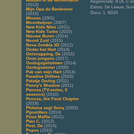
Midden in de Winternacht
Regioncode: B (A, C u
(2013)
Extras: De Leeuw, Scoo
Mijn Opa de Bankrover
Discs: 1, BD25
(2010)
Minoes
(2001)
Moordwijven
(2007)
New Kids Nitro
(2011)
New Kids Turbo
(2010)
Nieuwe Buren
(2014)
Noord Zuid
(2015)
Nova Zembla 3D
(2012)
Onder het Hart
(2014)
Ontsnapping, De
(2015)
Onze jongens
(2017)
Oorlogsgeheimen
(2014)
Oorlogswinter
(2008)
Pak van mijn Hart
(2014)
Paradise Drifters
(2020)
Patatje Oorlog
(2011)
Penny's Shadow
(2011)
Penoza (TV-series, 5
seasons)
(2010)
Penoza, the Final Chapter
(2019)
Phileine zegt Sorry
(2003)
Pijnstillers
(2014)
Pizza Maffia
(2011)
Plan C.
(2012)
Poel, De
(2014)
Popoz
(2015)