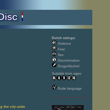
Dutch ratings:
Violence
Fear
Sex
Discrimination
Drugs/Alcohol
Suitable from ages:
Rude language
___________________
ng the city-wide