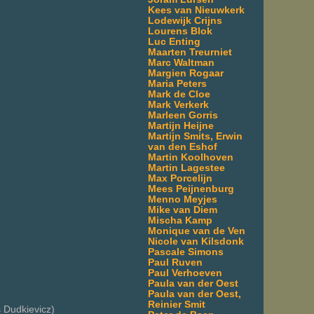
Kees van Nieuwkerk
Lodewijk Crijns
Lourens Blok
Luc Enting
Maarten Treurniet
Marc Waltman
Margien Rogaar
Maria Peters
Mark de Cloe
Mark Verkerk
Marleen Gorris
Martijn Heijne
Martijn Smits, Erwin
van den Eshof
Martin Koolhoven
Martin Lagestee
Max Porcelijn
Mees Peijnenburg
Menno Meyjes
Mike van Diem
Mischa Kamp
Monique van de Ven
Nicole van Kilsdonk
Pascale Simons
Paul Ruven
Paul Verhoeven
Paula van der Oest
Paula van der Oest,
Reinier Smit
 Dudkievicz)