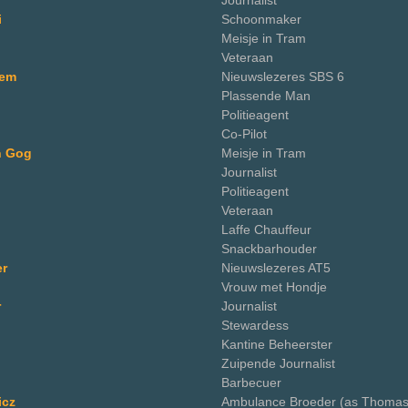
Journalist
i
Schoonmaker
Meisje in Tram
Veteraan
sem
Nieuwslezeres SBS 6
Plassende Man
Politieagent
Co-Pilot
n Gog
Meisje in Tram
Journalist
Politieagent
Veteraan
Laffe Chauffeur
Snackbarhouder
er
Nieuwslezeres AT5
Vrouw met Hondje
r
Journalist
Stewardess
Kantine Beheerster
Zuipende Journalist
Barbecuer
icz
Ambulance Broeder (as Thomas