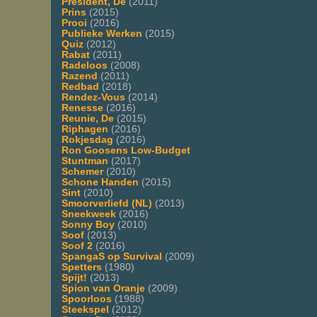
President, De
(2011)
Prins
(2015)
Prooi
(2016)
Publieke Werken
(2015)
Quiz
(2012)
Rabat
(2011)
Radeloos
(2008)
Razend
(2011)
Redbad
(2018)
Rendez-Vous
(2014)
Renesse
(2016)
Reunie, De
(2015)
Riphagen
(2016)
Rokjesdag
(2016)
Ron Goosens Low-Budget
Stuntman
(2017)
Schemer
(2010)
Schone Handen
(2015)
Sint
(2010)
Smoorverliefd (NL)
(2013)
Sneekweek
(2016)
Sonny Boy
(2010)
Soof
(2013)
Soof 2
(2016)
SpangaS op Survival
(2009)
Spetters
(1980)
Spijt!
(2013)
Spion van Oranje
(2009)
Spoorloos
(1988)
Steekspel
(2012)