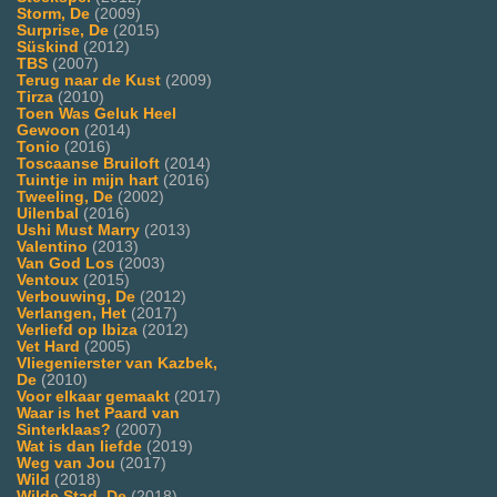
Storm, De
(2009)
Surprise, De
(2015)
Süskind
(2012)
TBS
(2007)
Terug naar de Kust
(2009)
Tirza
(2010)
Toen Was Geluk Heel
Gewoon
(2014)
Tonio
(2016)
Toscaanse Bruiloft
(2014)
Tuintje in mijn hart
(2016)
Tweeling, De
(2002)
Uilenbal
(2016)
Ushi Must Marry
(2013)
Valentino
(2013)
Van God Los
(2003)
Ventoux
(2015)
Verbouwing, De
(2012)
Verlangen, Het
(2017)
Verliefd op Ibiza
(2012)
Vet Hard
(2005)
Vliegenierster van Kazbek,
De
(2010)
Voor elkaar gemaakt
(2017)
Waar is het Paard van
Sinterklaas?
(2007)
Wat is dan liefde
(2019)
Weg van Jou
(2017)
Wild
(2018)
Wilde Stad, De
(2018)