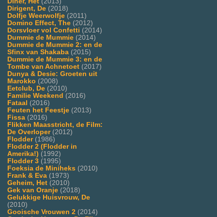
Diner, Het
(2013)
Dirigent, De
(2018)
Dolfje Weerwolfje
(2011)
Domino Effect, The
(2012)
Dorsvloer vol Confetti
(2014)
Dummie de Mummie
(2014)
Dummie de Mummie 2: en de
Sfinx van Shakaba
(2015)
Dummie de Mummie 3: en de
Tombe van Achnetoet
(2017)
Dunya & Desie: Groeten uit
Marokko
(2008)
Eetclub, De
(2010)
Familie Weekend
(2016)
Fataal
(2016)
Feuten het Feestje
(2013)
Fissa
(2016)
Flikken Maasstricht, de Film:
De Overloper
(2012)
Flodder
(1986)
Flodder 2 (Flodder in
Amerika!)
(1992)
Flodder 3
(1995)
Foeksia de Miniheks
(2010)
Frank & Eva
(1973)
Geheim, Het
(2010)
Gek van Oranje
(2018)
Gelukkige Huisvrouw, De
(2010)
Gooische Vrouwen 2
(2014)