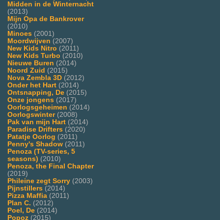
Midden in de Winternacht
(2013)
Mijn Opa de Bankrover
(2010)
Minoes
(2001)
Moordwijven
(2007)
New Kids Nitro
(2011)
New Kids Turbo
(2010)
Nieuwe Buren
(2014)
Noord Zuid
(2015)
Nova Zembla 3D
(2012)
Onder het Hart
(2014)
Ontsnapping, De
(2015)
Onze jongens
(2017)
Oorlogsgeheimen
(2014)
Oorlogswinter
(2008)
Pak van mijn Hart
(2014)
Paradise Drifters
(2020)
Patatje Oorlog
(2011)
Penny's Shadow
(2011)
Penoza (TV-series, 5
seasons)
(2010)
Penoza, the Final Chapter
(2019)
Phileine zegt Sorry
(2003)
Pijnstillers
(2014)
Pizza Maffia
(2011)
Plan C.
(2012)
Poel, De
(2014)
Popoz
(2015)