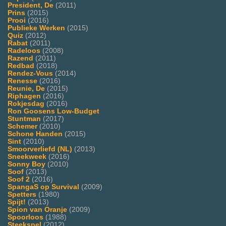
President, De
(2011)
Prins
(2015)
Prooi
(2016)
Publieke Werken
(2015)
Quiz
(2012)
Rabat
(2011)
Radeloos
(2008)
Razend
(2011)
Redbad
(2018)
Rendez-Vous
(2014)
Renesse
(2016)
Reunie, De
(2015)
Riphagen
(2016)
Rokjesdag
(2016)
Ron Goosens Low-Budget
Stuntman
(2017)
Schemer
(2010)
Schone Handen
(2015)
Sint
(2010)
Smoorverliefd (NL)
(2013)
Sneekweek
(2016)
Sonny Boy
(2010)
Soof
(2013)
Soof 2
(2016)
SpangaS op Survival
(2009)
Spetters
(1980)
Spijt!
(2013)
Spion van Oranje
(2009)
Spoorloos
(1988)
Steekspel
(2012)