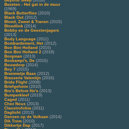
Beyond Sleep
(2016)
Bezeten - Het gat in de muur
(1969)
Black Butterflies
(2010)
Black Out
(2012)
Bloed, Zweet & Tranen
(2015)
Bloedlink
(2014)
Bobby en de Geestenjagers
(2013)
Body Language
(2011)
Bombardement, Het
(2012)
Bon Bini Holland
(2015)
Bon Bini Holland 2
(2018)
Borgman
(2013)
Boskampi's, De
(2015)
Bouwdorp
(2014)
Boy 7
(2015)
Brammetje Baas
(2012)
Brasserie Valentijn
(2016)
Bride Flight
(2008)
Briefgeheim
(2010)
Bro's Before Ho's
(2013)
Bumperkleef
(2019)
Caged
(2011)
Chez Nous
(2013)
Claustrofobia
(2011)
Daglicht
(2013)
Dansen op de Vulkaan
(2014)
Dik Trom
(2010)
Dikkertje Dap
(2017)