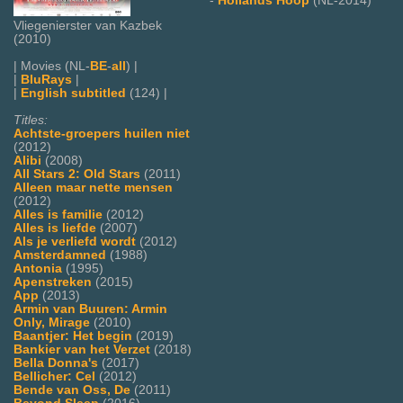
-
Hollands Hoop
(NL-2014)
Vliegenierster van Kazbek
(2010)
| Movies (NL-
BE
-
all
) |
|
BluRays
|
|
English subtitled
(124) |
Titles:
Achtste-groepers huilen niet
(2012)
Alibi
(2008)
All Stars 2: Old Stars
(2011)
Alleen maar nette mensen
(2012)
Alles is familie
(2012)
Alles is liefde
(2007)
Als je verliefd wordt
(2012)
Amsterdamned
(1988)
Antonia
(1995)
Apenstreken
(2015)
App
(2013)
Armin van Buuren: Armin
Only, Mirage
(2010)
Baantjer: Het begin
(2019)
Bankier van het Verzet
(2018)
Bella Donna's
(2017)
Bellicher: Cel
(2012)
Bende van Oss, De
(2011)