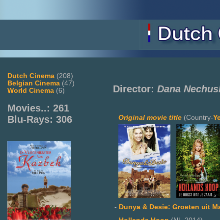
Dutch Cinema
(208)
Belgian Cinema
(47)
Director:
Dana Nechus
World Cinema
(6)
Movies..: 261
Original movie title
(Country-
Y
Blu-Rays: 306
-
Dunya & Desie: Groeten uit M