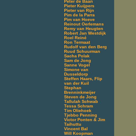
Peter de Baan
Pieter Kuijpers
Pieter van Rijn
Pim de la Parra
Pim van Hoeve
Reinout Oerlemans
Remy van Heugten
Robert Jan Westdijk
Roel Reiné
Ron Termaat
Rudolf van den Berg
Ruud Schuurman
Sacha Polak
Sam de Jong
Sanne Vogel
Simone van
Dusseldorp
Steffen Haars, Flip
van der Kuil
Stephan
Brenninkmeijer
Steven de Jong
Tallulah Schwab
Tessa Schram
Tim Oliehoek
Tjebbo Penning
Victor Ponten & Jim
Taihuttu
Vincent Bal
Will Koopman