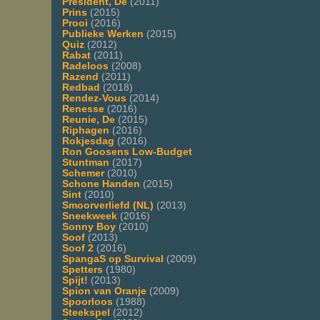
President, De
(2011)
Prins
(2015)
Prooi
(2016)
Publieke Werken
(2015)
Quiz
(2012)
Rabat
(2011)
Radeloos
(2008)
Razend
(2011)
Redbad
(2018)
Rendez-Vous
(2014)
Renesse
(2016)
Reunie, De
(2015)
Riphagen
(2016)
Rokjesdag
(2016)
Ron Goosens Low-Budget
Stuntman
(2017)
Schemer
(2010)
Schone Handen
(2015)
Sint
(2010)
Smoorverliefd (NL)
(2013)
Sneekweek
(2016)
Sonny Boy
(2010)
Soof
(2013)
Soof 2
(2016)
SpangaS op Survival
(2009)
Spetters
(1980)
Spijt!
(2013)
Spion van Oranje
(2009)
Spoorloos
(1988)
Steekspel
(2012)