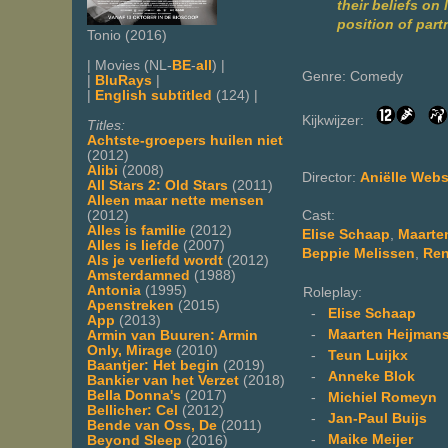
their beliefs on
position of partn
Tonio (2016)
| Movies (NL-
BE
-
all
) |
Genre: Comedy
|
BluRays
|
|
English subtitled
(124) |
Kijkwijzer:
Titles:
Achtste-groepers huilen niet
(2012)
Alibi
(2008)
Director:
Aniëlle Webs
All Stars 2: Old Stars
(2011)
Alleen maar nette mensen
(2012)
Cast:
Alles is familie
(2012)
Elise Schaap
,
Maarte
Alles is liefde
(2007)
Beppie Melissen
,
Ren
Als je verliefd wordt
(2012)
Amsterdamned
(1988)
Antonia
(1995)
Roleplay:
Apenstreken
(2015)
-
Elise Schaap
App
(2013)
-
Maarten Heijman
Armin van Buuren: Armin
Only, Mirage
(2010)
-
Teun Luijkx
Baantjer: Het begin
(2019)
-
Anneke Blok
Bankier van het Verzet
(2018)
Bella Donna's
(2017)
-
Michiel Romeyn
Bellicher: Cel
(2012)
-
Jan-Paul Buijs
Bende van Oss, De
(2011)
-
Maike Meijer
Beyond Sleep
(2016)