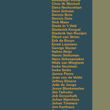
Boudewijn Koole
Chris W. Mitchell
Dana Nechushtan
Dave Schram
Dennis Bots
Dennis Dots
Dick Maas
Diede In 't Veld
Diederick Koopal
Diederik Van Rooijen
Elbert van Strien
Erik de Bruyn
Esmé Lammers
George Sluizer
Halina Reijn
Hanro Smitsman
Hans Scheepmaker
Hilde van Mieghem
Ineke Houtman
Ineke Smits
Janice Pierre
Jean van de Velde
Jeffrey Elmont
Jelle de Jonge
Jesse Bleekemolen
Jim Taihuttu
Job Gosschalk
Johan Nijenhuis
Johan Timmers
Jon Karthaus