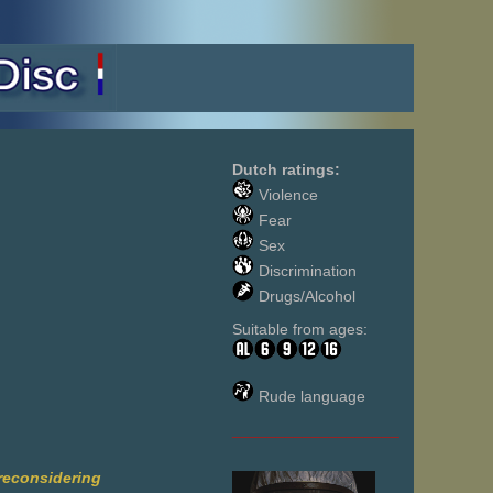
Dutch ratings:
Violence
Fear
Sex
Discrimination
Drugs/Alcohol
Suitable from ages:
Rude language
___________________
reconsidering