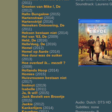
(2011)
Soundtrack: Laurens G
Groeten van Mike !, De
(2012)
Hallo Bungalow
(2015)
Hartenstraat
(2014)
Hartenstrijd
(2016)
Heineken Ontvoering, De
(2011)
Heksen bestaan niet
(2014)
Hel van '63, De
(2009)
Held, De
(2016)
HelleVeeg, De
(2016)
Hemel
(2012)
Hemel op Aarde
(2014)
Hoe duur was de suiker
(2013)
Hoe overleef ik... mezelf ?
(2008)
Hollands Hoop
(2014)
Homies
(2015)
Huisvrouwen bestaan niet
(2017)
Instinct
(2019)
Isabelle
(2011)
Ja, Ik wil!
(2015)
Jack Bestelt een Broertje
(2015)
Audio: Dutch: DTS HD 
Jackie
(2012)
Subtitles: none
Kankerlijers
(2014)
Kauwboy
(2011)
Regioncode: B