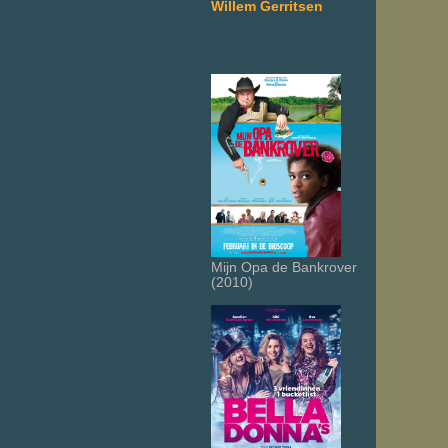
Willem Gerritsen
___________________
Mijn Opa de Bankrover
(2010)