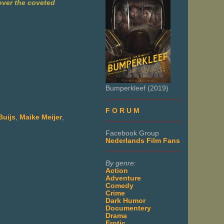
over the coveted
Bumperkleef (2019)
___________________
F O R U M
Buijs
,
Maike Meijer
,
___________________
Facebook Group
Nederlands Film Fans
___________________
By genre:
Action
Adventure
Comedy
Crime
Dark Humor
Documentery
Drama
Erotic