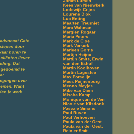
Joram Lürsen
Kees van Nieuwkerk
Lodewijk Crijns
Lourens Blok
Luc Enting
Maarten Treurniet
Marc Waltman
Margien Rogaar
Maria Peters
sadvocaat Cato
Mark de Cloe
Mark Verkerk
eslepen door
Marleen Gorris
kaar horen te
Martijn Heijne
cliënten liever
Martijn Smits, Erwin
van den Eshof
iding. Dat
Martin Koolhoven
t gedoemd te
Martin Lagestee
ar
Max Porcelijn
uigingen over
Mees Peijnenburg
Menno Meyjes
 nemen. Want
Mike van Diem
den je werk
Mischa Kamp
Monique van de Ven
Nicole van Kilsdonk
Pascale Simons
Paul Ruven
Paul Verhoeven
Paula van der Oest
Paula van der Oest,
Reinier Smit