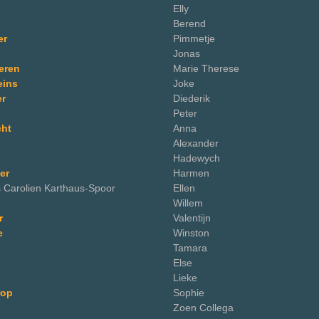
Elly
Berend
er
Pimmetje
Jonas
eren
Marie Therese
eins
Joke
r
Diederik
Peter
cht
Anna
Alexander
Hadewych
er
Harmen
 Carolien Karthaus-Spoor
Ellen
Willem
r
Valentijn
e
Winston
Tamara
Else
Lieke
rop
Sophie
Zoen Collega