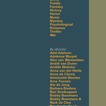
Family
Fantasy
History
Horror
Music
Mystery
Psychological
Romance
Thriller
War
___________________
By director:
Adel Adelson
Adriënne Wurpel
Alex van Warmerdam
André van Duren
Aniëlle Webster
Anna van der Heide
Anne de Clercq
Antoinette Beumer
Arne Toonen
Ate de Jong
Barbara Bredero
Ben Sombogaart
Bobby Boermans
Bobby Boermans &
Mark de Cloe