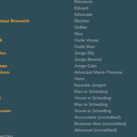
Marianne
Eduard
Advocate
laar Breeveld
Rechter
Griffier
Nico
ck
Oude Vrouw
Oude Man
den
Jonge Elly
Jonge Berend
man
Jonge Cato
ekom
Advocaat Marie-Therese
Hans
Karaoke Jongen
Man in Scheiding
t
Vrouw in Scheiding
Man in Scheiding
ouwer
Vrouw in Scheiding
Accountant (uncredited)
Business Man (uncredited)
Advocaat (uncredited)
oertzen