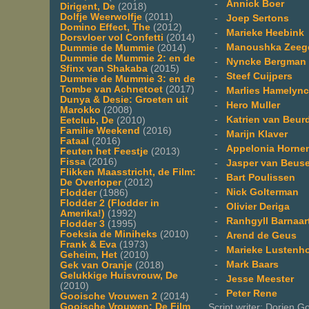
-
Annick Boer
Dirigent, De
(2018)
Dolfje Weerwolfje
(2011)
-
Joep Sertons
Domino Effect, The
(2012)
-
Marieke Heebink
Dorsvloer vol Confetti
(2014)
-
Manoushka Zeege
Dummie de Mummie
(2014)
Dummie de Mummie 2: en de
-
Nyncke Bergman
Sfinx van Shakaba
(2015)
-
Steef Cuijpers
Dummie de Mummie 3: en de
Tombe van Achnetoet
(2017)
-
Marlies Hamelyn
Dunya & Desie: Groeten uit
-
Hero Muller
Marokko
(2008)
-
Katrien van Beur
Eetclub, De
(2010)
Familie Weekend
(2016)
-
Marijn Klaver
Fataal
(2016)
-
Appelonia Horne
Feuten het Feestje
(2013)
Fissa
(2016)
-
Jasper van Beus
Flikken Maasstricht, de Film:
-
Bart Poulissen
De Overloper
(2012)
-
Nick Golterman
Flodder
(1986)
Flodder 2 (Flodder in
-
Olivier Deriga
Amerika!)
(1992)
-
Ranhgyll Barnaar
Flodder 3
(1995)
Foeksia de Miniheks
(2010)
-
Arend de Geus
Frank & Eva
(1973)
-
Marieke Lustenh
Geheim, Het
(2010)
-
Mark Baars
Gek van Oranje
(2018)
Gelukkige Huisvrouw, De
-
Jesse Meester
(2010)
-
Peter Rene
Gooische Vrouwen 2
(2014)
Gooische Vrouwen: De Film
Script writer: Dorien G