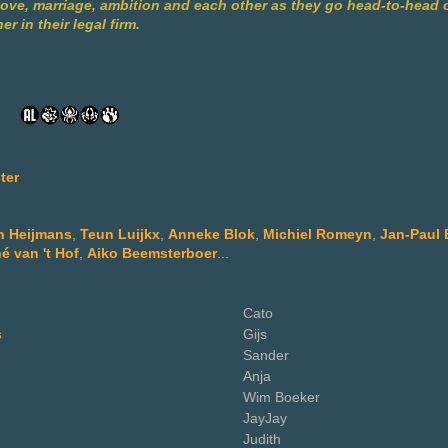
 love, marriage, ambition and each other as they go head-to-head 
er in their legal firm.
ter
n Heijmans
,
Teun Luijkx
,
Anneke Blok
,
Michiel Romeyn
,
Jan-Paul 
é van 't Hof
,
Aiko Beemsterboer
...
Cato
s
Gijs
Sander
Anja
Wim Boeker
JayJay
Judith