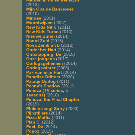
Midden in de Winternacht
(2013)
Mijn Opa de Bankrover
(2010)
Minoes
(2001)
Moordwijven
(2007)
New Kids Nitro
(2011)
New Kids Turbo
(2010)
Nieuwe Buren
(2014)
Noord Zuid
(2015)
Nova Zembla 3D
(2012)
Onder het Hart
(2014)
Ontsnapping, De
(2015)
Onze jongens
(2017)
Oorlogsgeheimen
(2014)
Oorlogswinter
(2008)
Pak van mijn Hart
(2014)
Paradise Drifters
(2020)
Patatje Oorlog
(2011)
Penny's Shadow
(2011)
Penoza (TV-series, 5
seasons)
(2010)
Penoza, the Final Chapter
(2019)
Phileine zegt Sorry
(2003)
Pijnstillers
(2014)
Pizza Maffia
(2011)
Plan C.
(2012)
Poel, De
(2014)
Popoz
(2015)