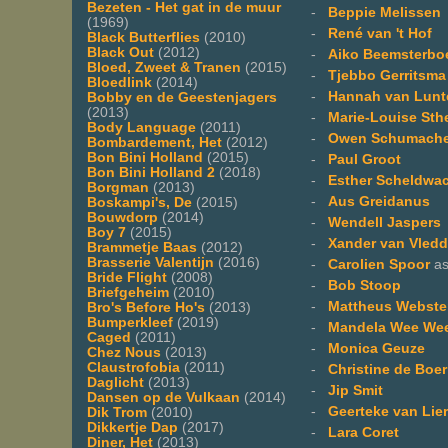
Bezeten - Het gat in de muur
-
Beppie Melissen
(1969)
-
René van 't Hof
Black Butterflies
(2010)
Black Out
(2012)
-
Aiko Beemsterbo
Bloed, Zweet & Tranen
(2015)
-
Tjebbo Gerritsma
Bloedlink
(2014)
-
Hannah van Lunt
Bobby en de Geestenjagers
(2013)
-
Marie-Louise Sth
Body Language
(2011)
-
Owen Schumache
Bombardement, Het
(2012)
Bon Bini Holland
(2015)
-
Paul Groot
Bon Bini Holland 2
(2018)
-
Esther Scheldwa
Borgman
(2013)
-
Aus Greidanus
Boskampi's, De
(2015)
Bouwdorp
(2014)
-
Wendell Jaspers
Boy 7
(2015)
-
Xander van Vledd
Brammetje Baas
(2012)
Brasserie Valentijn
(2016)
-
Carolien Spoor
as
Bride Flight
(2008)
-
Bob Stoop
Briefgeheim
(2010)
-
Mattheus Webste
Bro's Before Ho's
(2013)
Bumperkleef
(2019)
-
Mandela Wee We
Caged
(2011)
-
Monica Geuze
Chez Nous
(2013)
Claustrofobia
(2011)
-
Christine de Boer
Daglicht
(2013)
-
Jip Smit
Dansen op de Vulkaan
(2014)
-
Geerteke van Lie
Dik Trom
(2010)
Dikkertje Dap
(2017)
-
Lara Coret
Diner, Het
(2013)