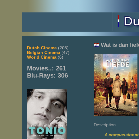
Wat is dan lie
Dutch Cinema
(208)
Belgian Cinema
(47)
World Cinema
(6)
Movies..: 261
Blu-Rays: 306
Description
A compassionate