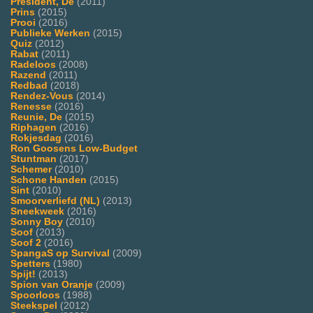
President, De
(2011)
Prins
(2015)
Prooi
(2016)
Publieke Werken
(2015)
Quiz
(2012)
Rabat
(2011)
Radeloos
(2008)
Razend
(2011)
Redbad
(2018)
Rendez-Vous
(2014)
Renesse
(2016)
Reunie, De
(2015)
Riphagen
(2016)
Rokjesdag
(2016)
Ron Goosens Low-Budget
Stuntman
(2017)
Schemer
(2010)
Schone Handen
(2015)
Sint
(2010)
Smoorverliefd (NL)
(2013)
Sneekweek
(2016)
Sonny Boy
(2010)
Soof
(2013)
Soof 2
(2016)
SpangaS op Survival
(2009)
Spetters
(1980)
Spijt!
(2013)
Spion van Oranje
(2009)
Spoorloos
(1988)
Steekspel
(2012)