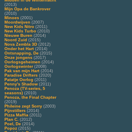
Midden in de Winternacht
(2013)
Mijn Opa de Bankrover
(2010)
Minoes
(2001)
Moordwijven
(2007)
New Kids Nitro
(2011)
New Kids Turbo
(2010)
Nieuwe Buren
(2014)
Noord Zuid
(2015)
Nova Zembla 3D
(2012)
Onder het Hart
(2014)
Ontsnapping, De
(2015)
Onze jongens
(2017)
Oorlogsgeheimen
(2014)
Oorlogswinter
(2008)
Pak van mijn Hart
(2014)
Paradise Drifters
(2020)
Patatje Oorlog
(2011)
Penny's Shadow
(2011)
Penoza (TV-series, 5
seasons)
(2010)
Penoza, the Final Chapter
(2019)
Phileine zegt Sorry
(2003)
Pijnstillers
(2014)
Pizza Maffia
(2011)
Plan C.
(2012)
Poel, De
(2014)
Popoz
(2015)