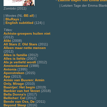
-
Laatste dagen van Emma Blan
| Letzten Tage der Emma Blank,
Zombibi (2011)
| Movies (NL-
BE
-
all
) |
|
BluRays
|
|
English subtitled
(124) |
Titles:
Achtste-groepers huilen niet
(2012)
Alibi
(2008)
All Stars 2: Old Stars
(2011)
Alleen maar nette mensen
(2012)
Alles is familie
(2012)
Alles is liefde
(2007)
Als je verliefd wordt
(2012)
Amsterdamned
(1988)
Antonia
(1995)
Apenstreken
(2015)
App
(2013)
Armin van Buuren: Armin
Only, Mirage
(2010)
Baantjer: Het begin
(2019)
Bankier van het Verzet
(2018)
Bella Donna's
(2017)
Bellicher: Cel
(2012)
Bende van Oss, De
(2011)
Beyond Sleep
(2016)