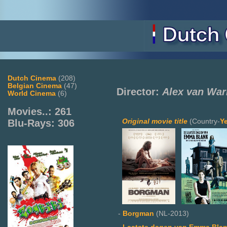
Dutch Cinema
(208)
Belgian Cinema
(47)
Director:
Alex van Wa
World Cinema
(6)
Movies..: 261
Original movie title
(Country-
Y
Blu-Rays: 306
-
Borgman
(NL-2013)