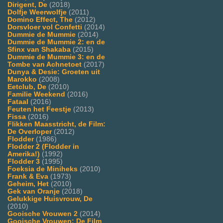
Dirigent, De
(2018)
Dolfje Weerwolfje
(2011)
Domino Effect, The
(2012)
Dorsvloer vol Confetti
(2014)
Dummie de Mummie
(2014)
Dummie de Mummie 2: en de
Sfinx van Shakaba
(2015)
Dummie de Mummie 3: en de
Tombe van Achnetoet
(2017)
Dunya & Desie: Groeten uit
Marokko
(2008)
Eetclub, De
(2010)
Familie Weekend
(2016)
Fataal
(2016)
Feuten het Feestje
(2013)
Fissa
(2016)
Flikken Maasstricht, de Film:
De Overloper
(2012)
Flodder
(1986)
Flodder 2 (Flodder in
Amerika!)
(1992)
Flodder 3
(1995)
Foeksia de Miniheks
(2010)
Frank & Eva
(1973)
Geheim, Het
(2010)
Gek van Oranje
(2018)
Gelukkige Huisvrouw, De
(2010)
Gooische Vrouwen 2
(2014)
Gooische Vrouwen: De Film