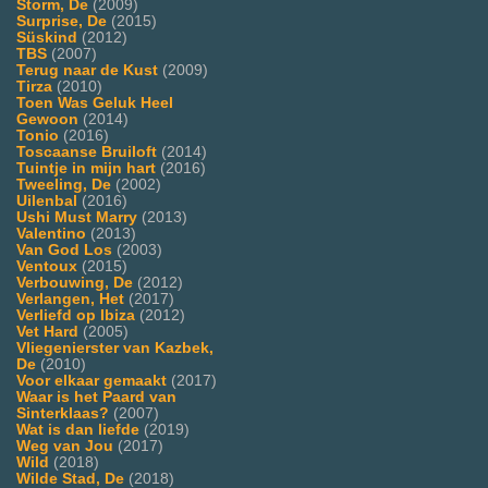
Storm, De
(2009)
Surprise, De
(2015)
Süskind
(2012)
TBS
(2007)
Terug naar de Kust
(2009)
Tirza
(2010)
Toen Was Geluk Heel
Gewoon
(2014)
Tonio
(2016)
Toscaanse Bruiloft
(2014)
Tuintje in mijn hart
(2016)
Tweeling, De
(2002)
Uilenbal
(2016)
Ushi Must Marry
(2013)
Valentino
(2013)
Van God Los
(2003)
Ventoux
(2015)
Verbouwing, De
(2012)
Verlangen, Het
(2017)
Verliefd op Ibiza
(2012)
Vet Hard
(2005)
Vliegenierster van Kazbek,
De
(2010)
Voor elkaar gemaakt
(2017)
Waar is het Paard van
Sinterklaas?
(2007)
Wat is dan liefde
(2019)
Weg van Jou
(2017)
Wild
(2018)
Wilde Stad, De
(2018)