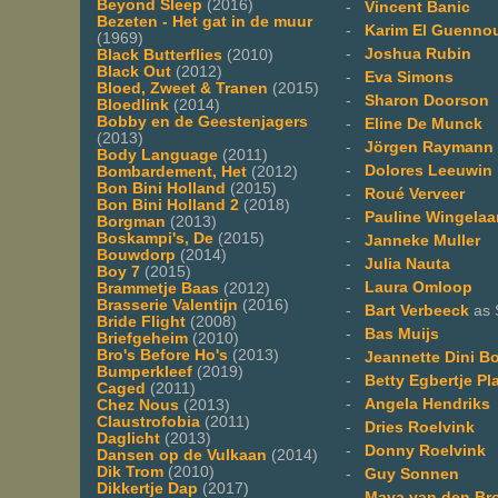
Beyond Sleep
(2016)
-
Vincent Banic
Bezeten - Het gat in de muur
-
Karim El Guenno
(1969)
-
Joshua Rubin
Black Butterflies
(2010)
Black Out
(2012)
-
Eva Simons
Bloed, Zweet & Tranen
(2015)
-
Sharon Doorson
Bloedlink
(2014)
Bobby en de Geestenjagers
-
Eline De Munck
(2013)
-
Jörgen Raymann
Body Language
(2011)
-
Dolores Leeuwin
Bombardement, Het
(2012)
Bon Bini Holland
(2015)
-
Roué Verveer
Bon Bini Holland 2
(2018)
-
Pauline Wingelaa
Borgman
(2013)
Boskampi's, De
(2015)
-
Janneke Muller
Bouwdorp
(2014)
-
Julia Nauta
Boy 7
(2015)
-
Laura Omloop
Brammetje Baas
(2012)
Brasserie Valentijn
(2016)
-
Bart Verbeeck
as 
Bride Flight
(2008)
-
Bas Muijs
Briefgeheim
(2010)
Bro's Before Ho's
(2013)
-
Jeannette Dini B
Bumperkleef
(2019)
-
Betty Egbertje Pl
Caged
(2011)
-
Angela Hendriks
Chez Nous
(2013)
Claustrofobia
(2011)
-
Dries Roelvink
Daglicht
(2013)
-
Donny Roelvink
Dansen op de Vulkaan
(2014)
Dik Trom
(2010)
-
Guy Sonnen
Dikkertje Dap
(2017)
-
Maya van den Br