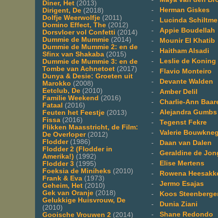
Diner, Het
(2013)
-
Herman Giskes
Dirigent, De
(2018)
Dolfje Weerwolfje
(2011)
-
Lucinda Schiltmei
Domino Effect, The
(2012)
-
Appie Boudellah
Dorsvloer vol Confetti
(2014)
Dummie de Mummie
(2014)
-
Mounir El Khatib
Dummie de Mummie 2: en de
-
Haitham Alsadi
Sfinx van Shakaba
(2015)
-
Leslie de Koning
Dummie de Mummie 3: en de
Tombe van Achnetoet
(2017)
-
Flavio Monteiro
Dunya & Desie: Groeten uit
-
Devante Walden
Marokko
(2008)
Eetclub, De
(2010)
-
Amber Delil
Familie Weekend
(2016)
-
Charlie-Ann Baar
Fataal
(2016)
-
Alejandra Gumbs
Feuten het Feestje
(2013)
Fissa
(2016)
-
Tegenst Fekre
Flikken Maasstricht, de Film:
-
Valerie Bouwkneg
De Overloper
(2012)
Flodder
(1986)
-
Daan van Dalen
Flodder 2 (Flodder in
-
Geraldine de Jon
Amerika!)
(1992)
-
Elise Mertens
Flodder 3
(1995)
Foeksia de Miniheks
(2010)
-
Rowena Heesakk
Frank & Eva
(1973)
-
Jermo Esajas
Geheim, Het
(2010)
Gek van Oranje
(2018)
-
Koos Steenberge
Gelukkige Huisvrouw, De
-
Dunia Ziani
(2010)
-
Shane Redondo
Gooische Vrouwen 2
(2014)