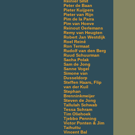
Reinier Smit
Peter de Baan
Pieter Kuijpers
Pieter van Rijn
Pim de la Parra
Pim van Hoeve
Reinout Oerlemans
Remy van Heugten
Robert Jan Westdijk
Roel Reiné
Ron Termaat
Rudolf van den Berg
Ruud Schuurman
Sacha Polak
Sam de Jong
Sanne Vogel
Simone van
Dusseldorp
Steffen Haars, Flip
van der Kuil
Stephan
Brenninkmeijer
Steven de Jong
Tallulah Schwab
Tessa Schram
Tim Oliehoek
Tjebbo Penning
Victor Ponten & Jim
Taihuttu
Vincent Bal