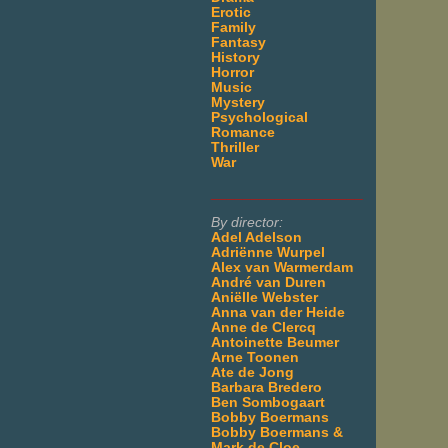
Erotic
Family
Fantasy
History
Horror
Music
Mystery
Psychological
Romance
Thriller
War
___________________
By director:
Adel Adelson
Adriënne Wurpel
Alex van Warmerdam
André van Duren
Aniëlle Webster
Anna van der Heide
Anne de Clercq
Antoinette Beumer
Arne Toonen
Ate de Jong
Barbara Bredero
Ben Sombogaart
Bobby Boermans
Bobby Boermans &
Mark de Cloe