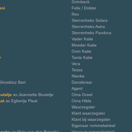
Grimbeck
uni
Felix / Dokter
Rex
Sterrenheks Solara
Sterrenheks Astra
Sterrenheks Pandora
Vader Katie
Moeder Katie
Oom Katie
r
Tante Katie
Vera
Tessa
Nienke
Showbizz Bart
Dansleraar
Agent
outelje
as Jeannette Boutelje
Oma Greet
aat
as Egbertje Plaat
Oma Hilda
Waarzegster
Klant waarzegster
Klant bij waarzegster
Eigenaar rommelwinkel
oecke
as Maja van den Broecke
Vrouw in rommelwinkel