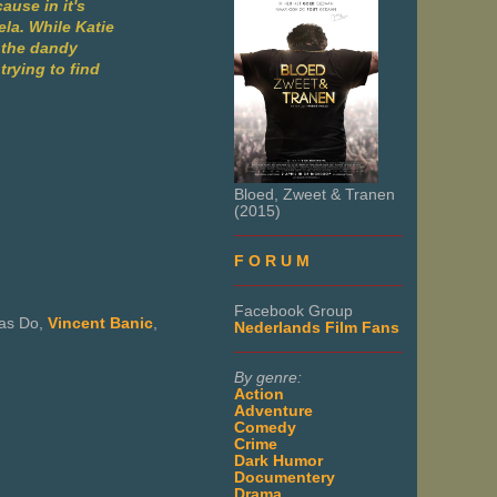
ause in it's
ela. While Katie
, the dandy
trying to find
Bloed, Zweet & Tranen
(2015)
___________________
F O R U M
___________________
Facebook Group
as Do,
Vincent Banic
,
Nederlands Film Fans
___________________
By genre:
Action
Adventure
Comedy
Crime
Dark Humor
Documentery
Drama