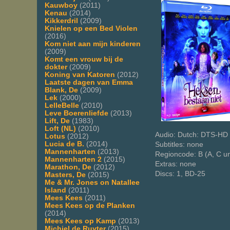
Kauwboy
(2011)
Kenau
(2014)
Kikkerdril
(2009)
Knielen op een Bed Violen
(2016)
Kom niet aan mijn kinderen
(2009)
Komt een vrouw bij de
dokter
(2009)
Koning van Katoren
(2012)
Laatste dagen van Emma
Blank, De
(2009)
Lek
(2000)
LelleBelle
(2010)
Leve Boerenliefde
(2013)
Lift, De
(1983)
Loft (NL)
(2010)
Audio: Dutch: DTS-HD 
Lotus
(2012)
Lucia de B.
(2014)
Subtitles: none
Mannenharten
(2013)
Regioncode: B (A, C u
Mannenharten 2
(2015)
Extras: none
Marathon, De
(2012)
Discs: 1, BD-25
Masters, De
(2015)
Me & Mr. Jones on Natallee
Island
(2011)
Mees Kees
(2011)
Mees Kees op de Planken
(2014)
Mees Kees op Kamp
(2013)
Michiel de Ruyter
(2015)