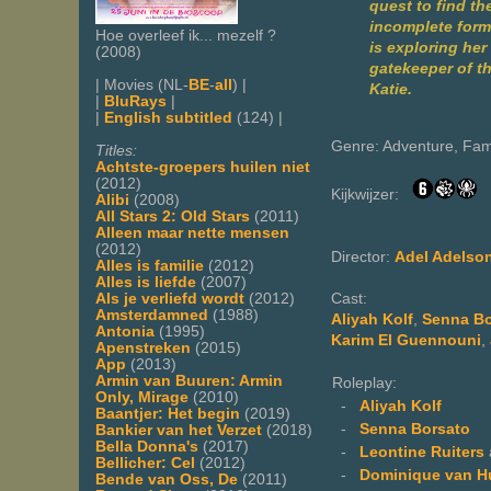
quest to find th
incomplete form,
Hoe overleef ik... mezelf ?
is exploring he
(2008)
gatekeeper of th
| Movies (NL-
BE
-
all
) |
Katie.
|
BluRays
|
|
English subtitled
(124) |
Genre: Adventure, Fam
Titles:
Achtste-groepers huilen niet
(2012)
Kijkwijzer:
Alibi
(2008)
All Stars 2: Old Stars
(2011)
Alleen maar nette mensen
(2012)
Director:
Adel Adelso
Alles is familie
(2012)
Alles is liefde
(2007)
Cast:
Als je verliefd wordt
(2012)
Amsterdamned
(1988)
Aliyah Kolf
,
Senna Bo
Antonia
(1995)
Karim El Guennouni
,
Apenstreken
(2015)
App
(2013)
Armin van Buuren: Armin
Roleplay:
Only, Mirage
(2010)
-
Aliyah Kolf
Baantjer: Het begin
(2019)
-
Senna Borsato
Bankier van het Verzet
(2018)
Bella Donna's
(2017)
-
Leontine Ruiters
Bellicher: Cel
(2012)
-
Dominique van H
Bende van Oss, De
(2011)