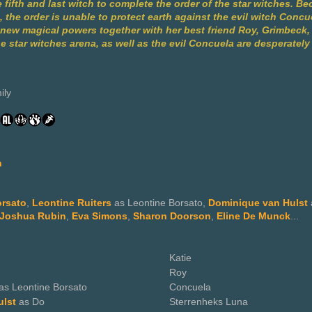
e fifth and last witch to complete the order of the star witches. Bec
 the order is unable to protect earth against the evil witch Concu
r new magical powers together with her best friend Roy, Grimbeck
e star witches arena, as well as the evil Concuela are desperately 
ily
n
rsato
,
Leontine Ruiters
as Leontine Borsato,
Dominique van Hulst
Joshua Rubin
,
Eva Simons
,
Sharon Doorson
,
Eline De Munck
...
Katie
Roy
as Leontine Borsato
Concuela
ulst
as Do
Sterrenheks Luna