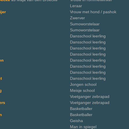
Leraar
jer
Vrouw met hond / pashok
Zwerver
Sumoworstelaar
Sumoworstelaar
Dansschool leerling
Dansschool leerling
Dansschool leerling
Dansschool leerling
en
Dansschool leerling
Dansschool leerling
Dansschool leerling
t
Dansschool leerling
Jongen school
g
Meisje school
Voetganger zebrapad
ers
Voetganger zebrapad
Basketballer
n
Basketballer
Geisha
Man in spiegel