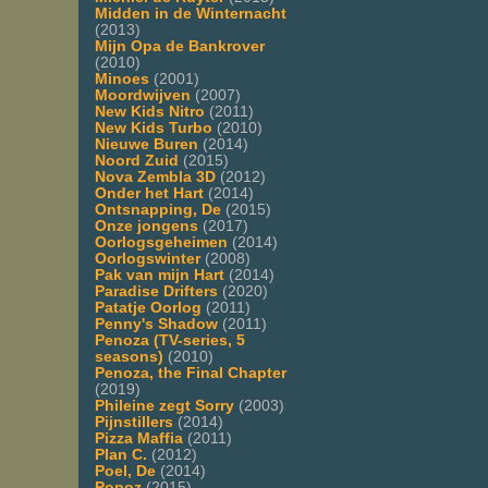
Midden in de Winternacht
(2013)
Mijn Opa de Bankrover
(2010)
Minoes
(2001)
Moordwijven
(2007)
New Kids Nitro
(2011)
New Kids Turbo
(2010)
Nieuwe Buren
(2014)
Noord Zuid
(2015)
Nova Zembla 3D
(2012)
Onder het Hart
(2014)
Ontsnapping, De
(2015)
Onze jongens
(2017)
Oorlogsgeheimen
(2014)
Oorlogswinter
(2008)
Pak van mijn Hart
(2014)
Paradise Drifters
(2020)
Patatje Oorlog
(2011)
Penny's Shadow
(2011)
Penoza (TV-series, 5
seasons)
(2010)
Penoza, the Final Chapter
(2019)
Phileine zegt Sorry
(2003)
Pijnstillers
(2014)
Pizza Maffia
(2011)
Plan C.
(2012)
Poel, De
(2014)
Popoz
(2015)