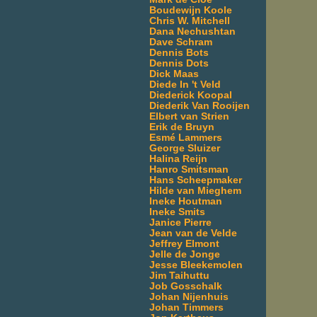
Boudewijn Koole
Chris W. Mitchell
Dana Nechushtan
Dave Schram
Dennis Bots
Dennis Dots
Dick Maas
Diede In 't Veld
Diederick Koopal
Diederik Van Rooijen
Elbert van Strien
Erik de Bruyn
Esmé Lammers
George Sluizer
Halina Reijn
Hanro Smitsman
Hans Scheepmaker
Hilde van Mieghem
Ineke Houtman
Ineke Smits
Janice Pierre
Jean van de Velde
Jeffrey Elmont
Jelle de Jonge
Jesse Bleekemolen
Jim Taihuttu
Job Gosschalk
Johan Nijenhuis
Johan Timmers