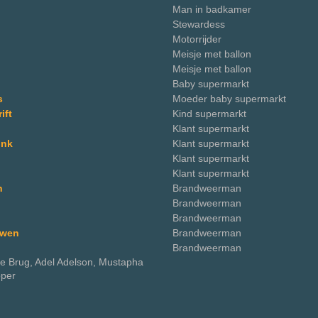
Man in badkamer
Stewardess
Motorrijder
Meisje met ballon
Meisje met ballon
Baby supermarkt
s
Moeder baby supermarkt
ift
Kind supermarkt
Klant supermarkt
onk
Klant supermarkt
Klant supermarkt
Klant supermarkt
n
Brandweerman
Brandweerman
Brandweerman
uwen
Brandweerman
Brandweerman
 de Brug, Adel Adelson, Mustapha
pper