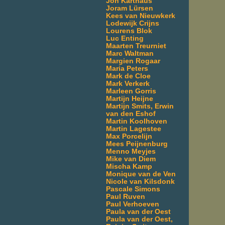
Jon Karthaus
Joram Lürsen
Kees van Nieuwkerk
Lodewijk Crijns
Lourens Blok
Luc Enting
Maarten Treurniet
Marc Waltman
Margien Rogaar
Maria Peters
Mark de Cloe
Mark Verkerk
Marleen Gorris
Martijn Heijne
Martijn Smits, Erwin
van den Eshof
Martin Koolhoven
Martin Lagestee
Max Porcelijn
Mees Peijnenburg
Menno Meyjes
Mike van Diem
Mischa Kamp
Monique van de Ven
Nicole van Kilsdonk
Pascale Simons
Paul Ruven
Paul Verhoeven
Paula van der Oest
Paula van der Oest,