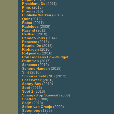
President, De
(2011)
Prins
(2015)
Prooi
(2016)
Publieke Werken
(2015)
Quiz
(2012)
Rabat
(2011)
Radeloos
(2008)
Razend
(2011)
Redbad
(2018)
Rendez-Vous
(2014)
Renesse
(2016)
Reunie, De
(2015)
Riphagen
(2016)
Rokjesdag
(2016)
Ron Goosens Low-Budget
Stuntman
(2017)
Schemer
(2010)
Schone Handen
(2015)
Sint
(2010)
Smoorverliefd (NL)
(2013)
Sneekweek
(2016)
Sonny Boy
(2010)
Soof
(2013)
Soof 2
(2016)
SpangaS op Survival
(2009)
Spetters
(1980)
Spijt!
(2013)
Spion van Oranje
(2009)
Spoorloos
(1988)