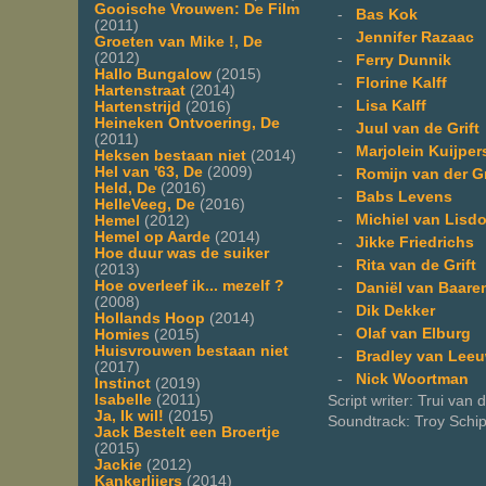
Gooische Vrouwen: De Film
-
Bas Kok
(2011)
-
Jennifer Razaac
Groeten van Mike !, De
(2012)
-
Ferry Dunnik
Hallo Bungalow
(2015)
-
Florine Kalff
Hartenstraat
(2014)
-
Lisa Kalff
Hartenstrijd
(2016)
Heineken Ontvoering, De
-
Juul van de Grift
(2011)
-
Marjolein Kuijper
Heksen bestaan niet
(2014)
Hel van '63, De
(2009)
-
Romijn van der Gr
Held, De
(2016)
-
Babs Levens
HelleVeeg, De
(2016)
-
Michiel van Lisd
Hemel
(2012)
Hemel op Aarde
(2014)
-
Jikke Friedrichs
Hoe duur was de suiker
-
Rita van de Grift
(2013)
Hoe overleef ik... mezelf ?
-
Daniël van Baare
(2008)
-
Dik Dekker
Hollands Hoop
(2014)
-
Olaf van Elburg
Homies
(2015)
Huisvrouwen bestaan niet
-
Bradley van Lee
(2017)
-
Nick Woortman
Instinct
(2019)
Isabelle
(2011)
Script writer: Trui van
Ja, Ik wil!
(2015)
Soundtrack: Troy Schi
Jack Bestelt een Broertje
(2015)
Jackie
(2012)
Kankerlijers
(2014)