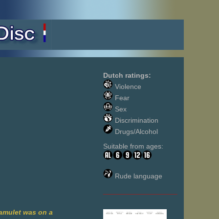
Dutch ratings:
Violence
Fear
Sex
Discrimination
Drugs/Alcohol
Suitable from ages:
Rude language
___________________
 amulet was on a