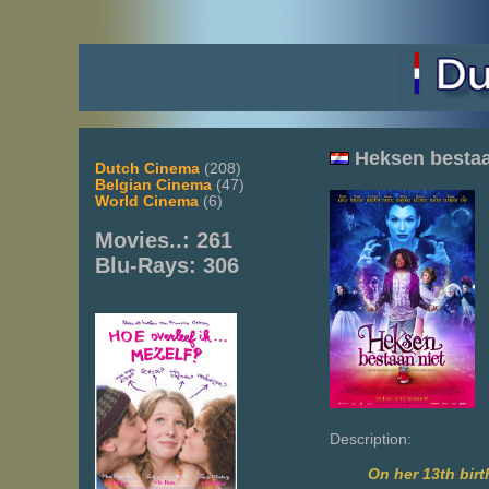
Heksen bestaa
Dutch Cinema
(208)
Belgian Cinema
(47)
World Cinema
(6)
Movies..: 261
Blu-Rays: 306
Description:
On her 13th birt