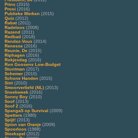
Prins
(2015)
Prooi
(2016)
Publieke Werken
(2015)
Quiz
(2012)
Rabat
(2011)
Radeloos
(2008)
Razend
(2011)
Redbad
(2018)
Rendez-Vous
(2014)
Renesse
(2016)
Reunie, De
(2015)
Riphagen
(2016)
Rokjesdag
(2016)
Ron Goosens Low-Budget
Stuntman
(2017)
Schemer
(2010)
Schone Handen
(2015)
Sint
(2010)
Smoorverliefd (NL)
(2013)
Sneekweek
(2016)
Sonny Boy
(2010)
Soof
(2013)
Soof 2
(2016)
SpangaS op Survival
(2009)
Spetters
(1980)
Spijt!
(2013)
Spion van Oranje
(2009)
Spoorloos
(1988)
Steekspel
(2012)