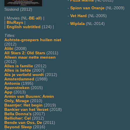
-
Pizza Maffia
(NL-2011)
-
Spion van Oranje
(NL-2009)
Süskind (2012)
-
Vet Hard
(NL-2005)
| Movies (NL-
BE
-
all
) |
|
BluRays
|
-
Wiplala
(NL-2014)
|
English subtitled
(124) |
Titles:
Achtste-groepers huilen niet
(2012)
Alibi
(2008)
All Stars 2: Old Stars
(2011)
Alleen maar nette mensen
(2012)
Alles is familie
(2012)
Alles is liefde
(2007)
Als je verliefd wordt
(2012)
Amsterdamned
(1988)
Antonia
(1995)
Apenstreken
(2015)
App
(2013)
Armin van Buuren: Armin
Only, Mirage
(2010)
Baantjer: Het begin
(2019)
Bankier van het Verzet
(2018)
Bella Donna's
(2017)
Bellicher: Cel
(2012)
Bende van Oss, De
(2011)
Beyond Sleep
(2016)