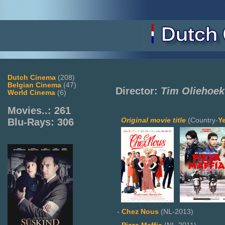
Dutch Cinema
(208)
Belgian Cinema
(47)
Director:
Tim Oliehoek
World Cinema
(6)
Movies..: 261
Original movie title
(Country-
Y
Blu-Rays: 306
-
Chez Nous
(NL-2013)