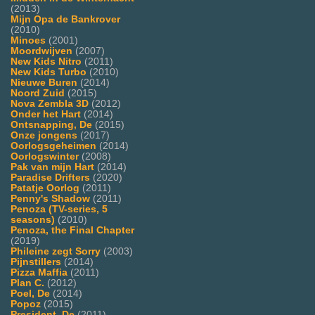
(2013)
Mijn Opa de Bankrover
(2010)
Minoes
(2001)
Moordwijven
(2007)
New Kids Nitro
(2011)
New Kids Turbo
(2010)
Nieuwe Buren
(2014)
Noord Zuid
(2015)
Nova Zembla 3D
(2012)
Onder het Hart
(2014)
Ontsnapping, De
(2015)
Onze jongens
(2017)
Oorlogsgeheimen
(2014)
Oorlogswinter
(2008)
Pak van mijn Hart
(2014)
Paradise Drifters
(2020)
Patatje Oorlog
(2011)
Penny's Shadow
(2011)
Penoza (TV-series, 5
seasons)
(2010)
Penoza, the Final Chapter
(2019)
Phileine zegt Sorry
(2003)
Pijnstillers
(2014)
Pizza Maffia
(2011)
Plan C.
(2012)
Poel, De
(2014)
Popoz
(2015)
President, De
(2011)