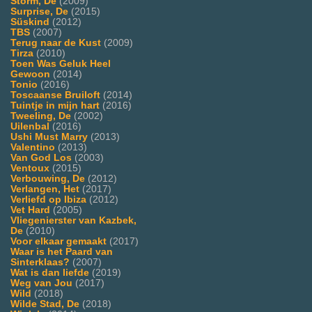
Storm, De
(2009)
Surprise, De
(2015)
Süskind
(2012)
TBS
(2007)
Terug naar de Kust
(2009)
Tirza
(2010)
Toen Was Geluk Heel
Gewoon
(2014)
Tonio
(2016)
Toscaanse Bruiloft
(2014)
Tuintje in mijn hart
(2016)
Tweeling, De
(2002)
Uilenbal
(2016)
Ushi Must Marry
(2013)
Valentino
(2013)
Van God Los
(2003)
Ventoux
(2015)
Verbouwing, De
(2012)
Verlangen, Het
(2017)
Verliefd op Ibiza
(2012)
Vet Hard
(2005)
Vliegenierster van Kazbek,
De
(2010)
Voor elkaar gemaakt
(2017)
Waar is het Paard van
Sinterklaas?
(2007)
Wat is dan liefde
(2019)
Weg van Jou
(2017)
Wild
(2018)
Wilde Stad, De
(2018)