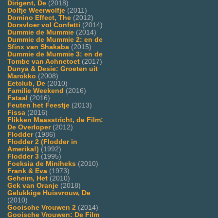
Dirigent, De
(2018)
Dolfje Weerwolfje
(2011)
Domino Effect, The
(2012)
Dorsvloer vol Confetti
(2014)
Dummie de Mummie
(2014)
Dummie de Mummie 2: en de
Sfinx van Shakaba
(2015)
Dummie de Mummie 3: en de
Tombe van Achnetoet
(2017)
Dunya & Desie: Groeten uit
Marokko
(2008)
Eetclub, De
(2010)
Familie Weekend
(2016)
Fataal
(2016)
Feuten het Feestje
(2013)
Fissa
(2016)
Flikken Maasstricht, de Film:
De Overloper
(2012)
Flodder
(1986)
Flodder 2 (Flodder in
Amerika!)
(1992)
Flodder 3
(1995)
Foeksia de Miniheks
(2010)
Frank & Eva
(1973)
Geheim, Het
(2010)
Gek van Oranje
(2018)
Gelukkige Huisvrouw, De
(2010)
Gooische Vrouwen 2
(2014)
Gooische Vrouwen: De Film