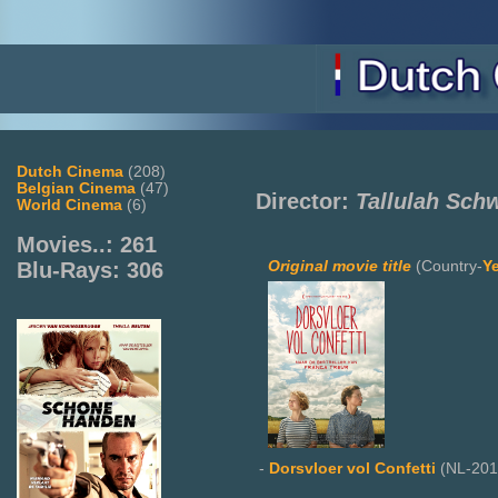
Dutch Cinema
(208)
Belgian Cinema
(47)
Director:
Tallulah Sch
World Cinema
(6)
Movies..: 261
Original movie title
(Country-
Y
Blu-Rays: 306
-
Dorsvloer vol Confetti
(NL-201