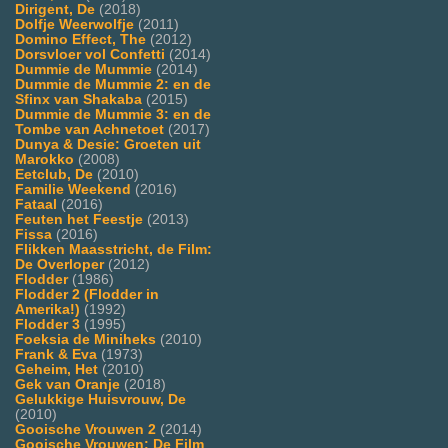
Dirigent, De
(2018)
Dolfje Weerwolfje
(2011)
Domino Effect, The
(2012)
Dorsvloer vol Confetti
(2014)
Dummie de Mummie
(2014)
Dummie de Mummie 2: en de
Sfinx van Shakaba
(2015)
Dummie de Mummie 3: en de
Tombe van Achnetoet
(2017)
Dunya & Desie: Groeten uit
Marokko
(2008)
Eetclub, De
(2010)
Familie Weekend
(2016)
Fataal
(2016)
Feuten het Feestje
(2013)
Fissa
(2016)
Flikken Maasstricht, de Film:
De Overloper
(2012)
Flodder
(1986)
Flodder 2 (Flodder in
Amerika!)
(1992)
Flodder 3
(1995)
Foeksia de Miniheks
(2010)
Frank & Eva
(1973)
Geheim, Het
(2010)
Gek van Oranje
(2018)
Gelukkige Huisvrouw, De
(2010)
Gooische Vrouwen 2
(2014)
Gooische Vrouwen: De Film