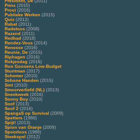
President, De
(2011)
Prins
(2015)
Prooi
(2016)
Publieke Werken
(2015)
Quiz
(2012)
Rabat
(2011)
Radeloos
(2008)
Razend
(2011)
Redbad
(2018)
Rendez-Vous
(2014)
Renesse
(2016)
Reunie, De
(2015)
Riphagen
(2016)
Rokjesdag
(2016)
Ron Goosens Low-Budget
Stuntman
(2017)
Schemer
(2010)
Schone Handen
(2015)
Sint
(2010)
Smoorverliefd (NL)
(2013)
Sneekweek
(2016)
Sonny Boy
(2010)
Soof
(2013)
Soof 2
(2016)
SpangaS op Survival
(2009)
Spetters
(1980)
Spijt!
(2013)
Spion van Oranje
(2009)
Spoorloos
(1988)
Steekspel
(2012)