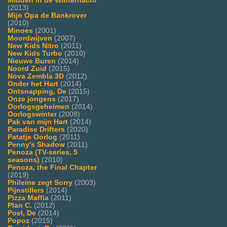
Midden in de Winternacht
(2013)
Mijn Opa de Bankrover
(2010)
Minoes
(2001)
Moordwijven
(2007)
New Kids Nitro
(2011)
New Kids Turbo
(2010)
Nieuwe Buren
(2014)
Noord Zuid
(2015)
Nova Zembla 3D
(2012)
Onder het Hart
(2014)
Ontsnapping, De
(2015)
Onze jongens
(2017)
Oorlogsgeheimen
(2014)
Oorlogswinter
(2008)
Pak van mijn Hart
(2014)
Paradise Drifters
(2020)
Patatje Oorlog
(2011)
Penny's Shadow
(2011)
Penoza (TV-series, 5
seasons)
(2010)
Penoza, the Final Chapter
(2019)
Phileine zegt Sorry
(2003)
Pijnstillers
(2014)
Pizza Maffia
(2011)
Plan C.
(2012)
Poel, De
(2014)
Popoz
(2015)