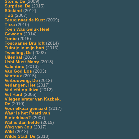
Storm, De
(2009)
Surprise, De
(2015)
Süskind
(2012)
TBS
(2007)
Terug naar de Kust
(2009)
Tirza
(2010)
Toen Was Geluk Heel
Gewoon
(2014)
Tonio
(2016)
Toscaanse Bruiloft
(2014)
Tuintje in mijn hart
(2016)
Tweeling, De
(2002)
Uilenbal
(2016)
Ushi Must Marry
(2013)
Valentino
(2013)
Van God Los
(2003)
Ventoux
(2015)
Verbouwing, De
(2012)
Verlangen, Het
(2017)
Verliefd op Ibiza
(2012)
Vet Hard
(2005)
Vliegenierster van Kazbek,
De
(2010)
Voor elkaar gemaakt
(2017)
Waar is het Paard van
Sinterklaas?
(2007)
Wat is dan liefde
(2019)
Weg van Jou
(2017)
Wild
(2018)
Wilde Stad, De
(2018)