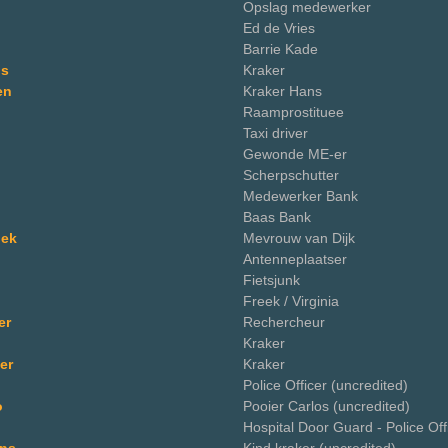
Opslag medewerker
Ed de Vries
Barrie Kade
is
Kraker
en
Kraker Hans
Raamprostituee
Taxi driver
Gewonde ME-er
Scherpschutter
Medewerker Bank
Baas Bank
pek
Mevrouw van Dijk
Antenneplaatser
Fietsjunk
Freek / Virginia
er
Rechercheur
Kraker
er
Kraker
Police Officer (uncredited)
o
Pooier Carlos (uncredited)
Hospital Door Guard - Police Off