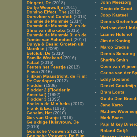
-
John Meerzorg
Dirigent, De
(2018)
Dolfje Weerwolfje
(2011)
-
Genio de Groot
Domino Effect, The
(2012)
-
Joop Kasteel
Dorsvloer vol Confetti
(2014)
Dummie de Mummie
(2014)
-
Dennis Grotenhu
Dummie de Mummie 2: en de
-
Yari van der Lind
Sfinx van Shakaba
(2015)
-
Lianne Hulshof
Dummie de Mummie 3: en de
Tombe van Achnetoet
(2017)
-
Jim de Koning
Dunya & Desie: Groeten uit
-
Marco Eradus
Marokko
(2008)
Eetclub, De
(2010)
-
Dennis Schuring
Familie Weekend
(2016)
-
Sharifa Smith
Fataal
(2016)
-
Coen van Vlijmen
Feuten het Feestje
(2013)
Fissa
(2016)
-
Carina van der S
Flikken Maasstricht, de Film:
-
Eddy Bosland
De Overloper
(2012)
Flodder
(1986)
-
Denzel Goudmijn
Flodder 2 (Flodder in
-
Bram Louts
Amerika!)
(1992)
-
Guido Den Broed
Flodder 3
(1995)
Foeksia de Miniheks
(2010)
-
Jane Karto
Frank & Eva
(1973)
-
Mathew Woermeij
Geheim, Het
(2010)
Gek van Oranje
(2018)
-
Mark Baars
Gelukkige Huisvrouw, De
-
Papi Mikey Diner
(2010)
-
Roland Gotjé
Gooische Vrouwen 2
(2014)
Gooische Vrouwen: De Film