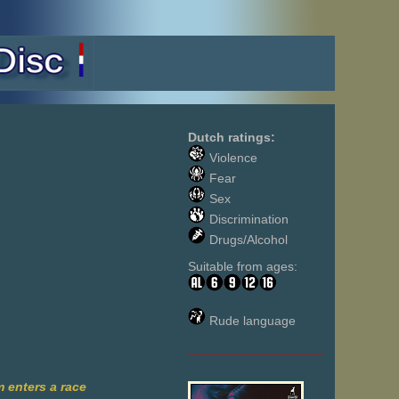
Dutch ratings:
Violence
Fear
Sex
Discrimination
Drugs/Alcohol
Suitable from ages:
Rude language
___________________
 enters a race