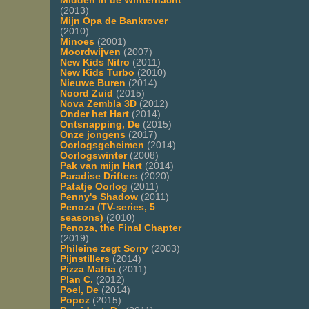
Midden in de Winternacht
(2013)
Mijn Opa de Bankrover
(2010)
Minoes
(2001)
Moordwijven
(2007)
New Kids Nitro
(2011)
New Kids Turbo
(2010)
Nieuwe Buren
(2014)
Noord Zuid
(2015)
Nova Zembla 3D
(2012)
Onder het Hart
(2014)
Ontsnapping, De
(2015)
Onze jongens
(2017)
Oorlogsgeheimen
(2014)
Oorlogswinter
(2008)
Pak van mijn Hart
(2014)
Paradise Drifters
(2020)
Patatje Oorlog
(2011)
Penny's Shadow
(2011)
Penoza (TV-series, 5
seasons)
(2010)
Penoza, the Final Chapter
(2019)
Phileine zegt Sorry
(2003)
Pijnstillers
(2014)
Pizza Maffia
(2011)
Plan C.
(2012)
Poel, De
(2014)
Popoz
(2015)