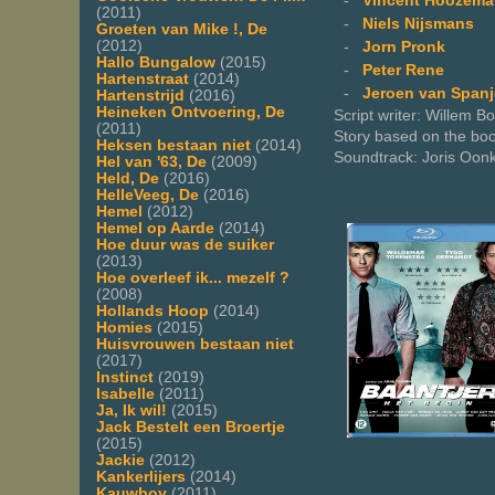
-
Vincent Hoozema
(2011)
-
Niels Nijsmans
Groeten van Mike !, De
(2012)
-
Jorn Pronk
Hallo Bungalow
(2015)
-
Peter Rene
Hartenstraat
(2014)
-
Jeroen van Spanj
Hartenstrijd
(2016)
Heineken Ontvoering, De
Script writer: Willem B
(2011)
Story based on the boo
Heksen bestaan niet
(2014)
Soundtrack: Joris Oon
Hel van '63, De
(2009)
Held, De
(2016)
HelleVeeg, De
(2016)
Hemel
(2012)
Hemel op Aarde
(2014)
Hoe duur was de suiker
(2013)
Hoe overleef ik... mezelf ?
(2008)
Hollands Hoop
(2014)
Homies
(2015)
Huisvrouwen bestaan niet
(2017)
Instinct
(2019)
Isabelle
(2011)
Ja, Ik wil!
(2015)
Jack Bestelt een Broertje
(2015)
Jackie
(2012)
Kankerlijers
(2014)
Kauwboy
(2011)