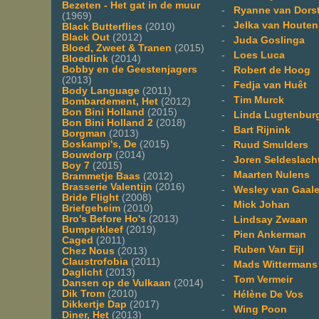
Bezeten - Het gat in de muur
-
Ryanne van Dors
(1969)
-
Jelka van Houten
Black Butterflies
(2010)
Black Out
(2012)
-
Juda Goslinga
Bloed, Zweet & Tranen
(2015)
-
Loes Luca
Bloedlink
(2014)
Bobby en de Geestenjagers
-
Robert de Hoog
(2013)
-
Fedja van Huêt
Body Language
(2011)
-
Tim Murck
Bombardement, Het
(2012)
Bon Bini Holland
(2015)
-
Linda Lugtenbur
Bon Bini Holland 2
(2018)
-
Bart Rijnink
Borgman
(2013)
Boskampi's, De
(2015)
-
Ruud Smulders
Bouwdorp
(2014)
-
Joren Seldeslach
Boy 7
(2015)
-
Maarten Nulens
Brammetje Baas
(2012)
Brasserie Valentijn
(2016)
-
Wesley van Gaal
Bride Flight
(2008)
-
Mick Johan
Briefgeheim
(2010)
Bro's Before Ho's
(2013)
-
Lindsay Zwaan
Bumperkleef
(2019)
-
Pien Ankerman
Caged
(2011)
-
Ruben Van Eijl
Chez Nous
(2013)
Claustrofobia
(2011)
-
Mads Wittermans
Daglicht
(2013)
-
Tom Vermeir
Dansen op de Vulkaan
(2014)
Dik Trom
(2010)
-
Hélène De Vos
Dikkertje Dap
(2017)
-
Wing Poon
Diner, Het
(2013)