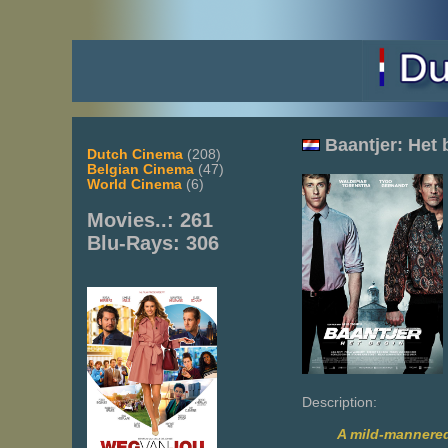
Baantjer: Het 
Dutch Cinema
(208)
Belgian Cinema
(47)
World Cinema
(6)
Movies..: 261
Blu-Rays: 306
Description:
A mild-mannered