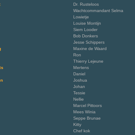
t
Dr. Rusteloos
Wachtcommandant Selma
Lowietje
Louise Montijn
Siem Looder
Bob Donkers
Jesse Schippers
g
Maxine de Waard
Ron
Thierry Lejeune
ts
Mertens
Daniel
en
Joshua
Johan
Tessie
Nellie
Marcel Pittoors
Mees Winia
Seppe Brunae
Kitty
Chef kok