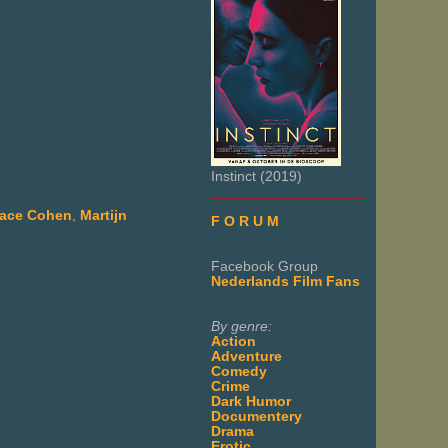
Instinct (2019)
___________________
ace Cohen
,
Martijn
F O R U M
___________________
Facebook Group
Nederlands Film Fans
___________________
By genre:
Action
Adventure
Comedy
Crime
Dark Humor
Documentery
Drama
Erotic