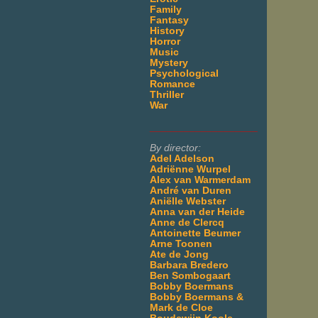
Family
Fantasy
History
Horror
Music
Mystery
Psychological
Romance
Thriller
War
___________________
By director:
Adel Adelson
Adriënne Wurpel
Alex van Warmerdam
André van Duren
Aniëlle Webster
Anna van der Heide
Anne de Clercq
Antoinette Beumer
Arne Toonen
Ate de Jong
Barbara Bredero
Ben Sombogaart
Bobby Boermans
Bobby Boermans &
Mark de Cloe