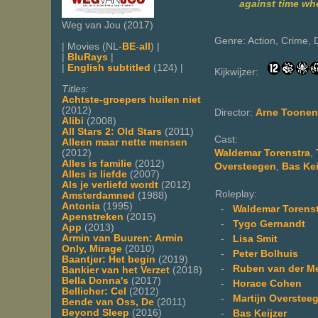
against time whe
Weg van Jou (2017)
Genre: Action, Crime,
| Movies (NL-
BE
-
all
) |
|
BluRays
|
|
English subtitled
(124) |
Kijkwijzer:
Titles:
Achtste-groepers huilen niet
(2012)
Director:
Arne Toonen
Alibi
(2008)
All Stars 2: Old Stars
(2011)
Cast:
Alleen maar nette mensen
(2012)
Waldemar Torenstra
,
Alles is familie
(2012)
Oversteegen
,
Bas Kei
Alles is liefde
(2007)
Als je verliefd wordt
(2012)
Roleplay:
Amsterdamned
(1988)
Antonia
(1995)
-
Waldemar Torenst
Apenstreken
(2015)
-
Tygo Gernandt
App
(2013)
Armin van Buuren: Armin
-
Lisa Smit
Only, Mirage
(2010)
-
Peter Bolhuis
Baantjer: Het begin
(2019)
-
Ruben van der M
Bankier van het Verzet
(2018)
Bella Donna's
(2017)
-
Horace Cohen
Bellicher: Cel
(2012)
-
Martijn Overstee
Bende van Oss, De
(2011)
Beyond Sleep
(2016)
-
Bas Keijzer