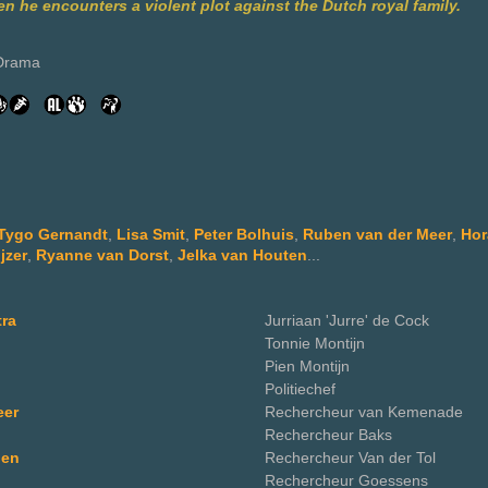
n he encounters a violent plot against the Dutch royal family.
 Drama
Tygo Gernandt
,
Lisa Smit
,
Peter Bolhuis
,
Ruben van der Meer
,
Hor
jzer
,
Ryanne van Dorst
,
Jelka van Houten
...
ra
Jurriaan 'Jurre' de Cock
Tonnie Montijn
Pien Montijn
Politiechef
eer
Rechercheur van Kemenade
Rechercheur Baks
gen
Rechercheur Van der Tol
Rechercheur Goessens