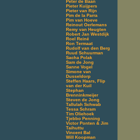
Peter de Baan
Pieter Kuijpers
Pieter van Rijn
Pim de la Parra
Pim van Hoeve
Reinout Oerlemans
Remy van Heugten
Robert Jan Westdijk
Roel Reiné
Ron Termaat
Rudolf van den Berg
Ruud Schuurman
Sacha Polak
Sam de Jong
Sanne Vogel
Simone van
Dusseldorp
Steffen Haars, Flip
van der Kuil
Stephan
Brenninkmeijer
Steven de Jong
Tallulah Schwab
Tessa Schram
Tim Oliehoek
Tjebbo Penning
Victor Ponten & Jim
Taihuttu
Vincent Bal
Will Koopman