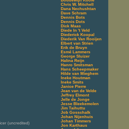
Boudewijn Koole
Chris W. Mitchell
Dana Nechushtan
Dave Schram
Dennis Bots
Dennis Dots
Dick Maas
Diede In 't Veld
Diederick Koopal
Diederik Van Rooijen
Elbert van Strien
Erik de Bruyn
Esmé Lammers
George Sluizer
Halina Reijn
Hanro Smitsman
Hans Scheepmaker
Hilde van Mieghem
Ineke Houtman
Ineke Smits
Janice Pierre
Jean van de Velde
Jeffrey Elmont
Jelle de Jonge
Jesse Bleekemolen
Jim Taihuttu
Job Gosschalk
Johan Nijenhuis
Johan Timmers
icer (uncredited)
Jon Karthaus