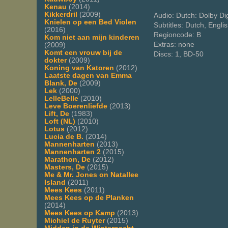
Kenau
(2014)
Kikkerdril
(2009)
Audio: Dutch: Dolby Dig
Knielen op een Bed Violen
Subtitles: Dutch, Engli
(2016)
Regioncode: B
Kom niet aan mijn kinderen
Extras: none
(2009)
Komt een vrouw bij de
Discs: 1, BD-50
dokter
(2009)
Koning van Katoren
(2012)
Laatste dagen van Emma
Blank, De
(2009)
Lek
(2000)
LelleBelle
(2010)
Leve Boerenliefde
(2013)
Lift, De
(1983)
Loft (NL)
(2010)
Lotus
(2012)
Lucia de B.
(2014)
Mannenharten
(2013)
Mannenharten 2
(2015)
Marathon, De
(2012)
Masters, De
(2015)
Me & Mr. Jones on Natallee
Island
(2011)
Mees Kees
(2011)
Mees Kees op de Planken
(2014)
Mees Kees op Kamp
(2013)
Michiel de Ruyter
(2015)