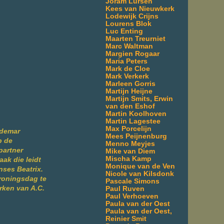
Joram Lürsen
Kees van Nieuwkerk
Lodewijk Crijns
Lourens Blok
Luc Enting
Maarten Treurniet
Marc Waltman
Margien Rogaar
Maria Peters
Mark de Cloe
Mark Verkerk
Marleen Gorris
Martijn Heijne
Martijn Smits, Erwin
van den Eshof
Martin Koolhoven
Martin Lagestee
Max Porcelijn
ldemar
Mees Peijnenburg
p de
Menno Meyjes
partner
Mike van Diem
Mischa Kamp
ak die leidt
Monique van de Ven
nses Beatrix.
Nicole van Kilsdonk
kroningsdag te
Pascale Simons
rken van A.C.
Paul Ruven
Paul Verhoeven
Paula van der Oest
Paula van der Oest,
Reinier Smit