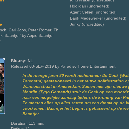
ns
Kind kraker (uncredited)
Hooligan (uncredited)
Agent Cellen (uncredited)
Bank Medewerker (uncredited)
e
Junky (uncredited)
osch, Carl Joos, Peter Römer, Th
k 'Baantjer' by Appie Baantjer
k
Blu-ray: NL
Released 03-SEP-2019 by Paradiso Home Entertainment
In de roerige jaren 80 wordt rechercheur De Cock (Wa
Torenstra) gestationeerd in het rauwe politiestation o
Warmoesstraat in Amsterdam. Samen met zijn nieuwe 
Montijn (Tygo Gernandt) stuit de Cock op een moordza
naar een mogelijke aanslag tijdens de kroning van Pri
Ze moeten alles op alles zetten om een drama op de 
voorkomen. Baantjer het begin is gebaseerd op de we
Baantjer.
Duration: 113 min.
Rating: 12