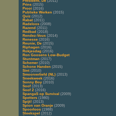
President, De
(2011)
Prins
(2015)
Prooi
(2016)
Publieke Werken
(2015)
Quiz
(2012)
Rabat
(2011)
Radeloos
(2008)
Razend
(2011)
Redbad
(2018)
Rendez-Vous
(2014)
Renesse
(2016)
Reunie, De
(2015)
Riphagen
(2016)
Rokjesdag
(2016)
Ron Goosens Low-Budget
Stuntman
(2017)
Schemer
(2010)
Schone Handen
(2015)
Sint
(2010)
Smoorverliefd (NL)
(2013)
Sneekweek
(2016)
Sonny Boy
(2010)
Soof
(2013)
Soof 2
(2016)
SpangaS op Survival
(2009)
Spetters
(1980)
Spijt!
(2013)
Spion van Oranje
(2009)
Spoorloos
(1988)
Steekspel
(2012)