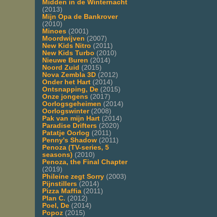
Midden in de Winternacht
(2013)
Mijn Opa de Bankrover
(2010)
Minoes
(2001)
Moordwijven
(2007)
New Kids Nitro
(2011)
New Kids Turbo
(2010)
Nieuwe Buren
(2014)
Noord Zuid
(2015)
Nova Zembla 3D
(2012)
Onder het Hart
(2014)
Ontsnapping, De
(2015)
Onze jongens
(2017)
Oorlogsgeheimen
(2014)
Oorlogswinter
(2008)
Pak van mijn Hart
(2014)
Paradise Drifters
(2020)
Patatje Oorlog
(2011)
Penny's Shadow
(2011)
Penoza (TV-series, 5
seasons)
(2010)
Penoza, the Final Chapter
(2019)
Phileine zegt Sorry
(2003)
Pijnstillers
(2014)
Pizza Maffia
(2011)
Plan C.
(2012)
Poel, De
(2014)
Popoz
(2015)