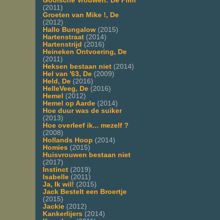
Gooische Vrouwen: De Film
(2011)
Groeten van Mike !, De
(2012)
Hallo Bungalow
(2015)
Hartenstraat
(2014)
Hartenstrijd
(2016)
Heineken Ontvoering, De
(2011)
Heksen bestaan niet
(2014)
Hel van '63, De
(2009)
Held, De
(2016)
HelleVeeg, De
(2016)
Hemel
(2012)
Hemel op Aarde
(2014)
Hoe duur was de suiker
(2013)
Hoe overleef ik... mezelf ?
(2008)
Hollands Hoop
(2014)
Homies
(2015)
Huisvrouwen bestaan niet
(2017)
Instinct
(2019)
Isabelle
(2011)
Ja, Ik wil!
(2015)
Jack Bestelt een Broertje
(2015)
Jackie
(2012)
Kankerlijers
(2014)