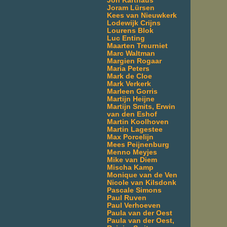
Jon Karthaus
Joram Lürsen
Kees van Nieuwkerk
Lodewijk Crijns
Lourens Blok
Luc Enting
Maarten Treurniet
Marc Waltman
Margien Rogaar
Maria Peters
Mark de Cloe
Mark Verkerk
Marleen Gorris
Martijn Heijne
Martijn Smits, Erwin
van den Eshof
Martin Koolhoven
Martin Lagestee
Max Porcelijn
Mees Peijnenburg
Menno Meyjes
Mike van Diem
Mischa Kamp
Monique van de Ven
Nicole van Kilsdonk
Pascale Simons
Paul Ruven
Paul Verhoeven
Paula van der Oest
Paula van der Oest,