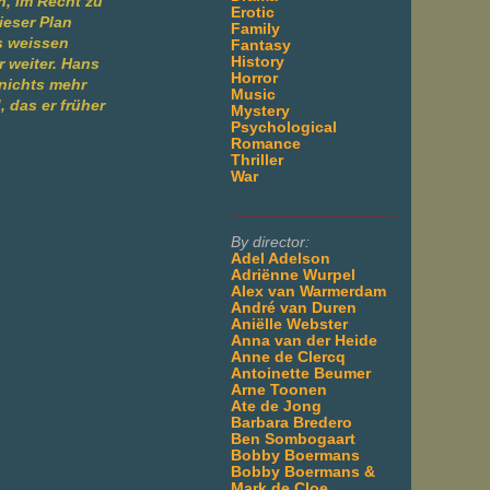
, im Recht zu
Erotic
ieser Plan
Family
s weissen
Fantasy
History
r weiter. Hans
Horror
 nichts mehr
Music
, das er früher
Mystery
Psychological
Romance
Thriller
War
___________________
By director:
Adel Adelson
Adriënne Wurpel
Alex van Warmerdam
André van Duren
Aniëlle Webster
Anna van der Heide
Anne de Clercq
Antoinette Beumer
Arne Toonen
Ate de Jong
Barbara Bredero
Ben Sombogaart
Bobby Boermans
Bobby Boermans &
Mark de Cloe