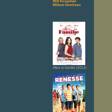
Will Koopman
Willem Gerritsen
___________________
Alles is familie (2012)