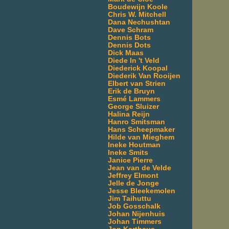
Boudewijn Koole
Chris W. Mitchell
Dana Nechushtan
Dave Schram
Dennis Bots
Dennis Dots
Dick Maas
Diede In 't Veld
Diederick Koopal
Diederik Van Rooijen
Elbert van Strien
Erik de Bruyn
Esmé Lammers
George Sluizer
Halina Reijn
Hanro Smitsman
Hans Scheepmaker
Hilde van Mieghem
Ineke Houtman
Ineke Smits
Janice Pierre
Jean van de Velde
Jeffrey Elmont
Jelle de Jonge
Jesse Bleekemolen
Jim Taihuttu
Job Gosschalk
Johan Nijenhuis
Johan Timmers