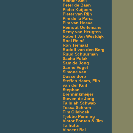
Reinier Smit
Peter de Baan
Pieter Kuijpers
Pieter van Rijn
Pim de la Parra
Pim van Hoeve
Reinout Oerlemans
Remy van Heugten
Robert Jan Westdijk
Roel Reiné
Ron Termaat
Rudolf van den Berg
Ruud Schuurman
Sacha Polak
Sam de Jong
Sanne Vogel
Simone van
Dusseldorp
Steffen Haars, Flip
van der Kuil
Stephan
Brenninkmeijer
Steven de Jong
Tallulah Schwab
Tessa Schram
Tim Oliehoek
Tjebbo Penning
Victor Ponten & Jim
Taihuttu
Vincent Bal