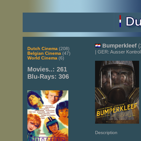
Bumperkleef
(
Dutch Cinema
(208)
| GER: Ausser Kontroll
Belgian Cinema
(47)
World Cinema
(6)
Movies..: 261
Blu-Rays: 306
Description