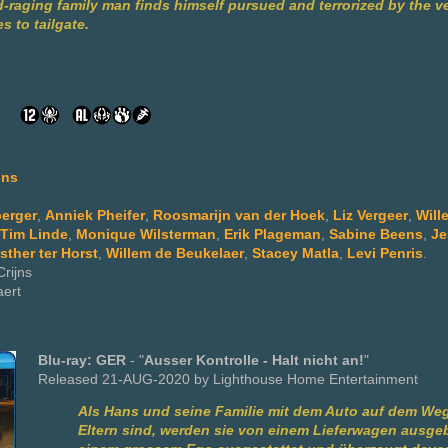
d-raging family man finds himself pursued and terrorized by the v
s to tailgate.
jns
berger
,
Anniek Pheifer
,
Roosmarijn van der Hoek
,
Liz Vergeer
,
Will
Tim Linde
,
Monique Wilsterman
,
Erik Plageman
,
Sabine Beens
,
Je
sther ter Horst
,
Willem de Beukelaer
,
Stacey Matla
,
Levi Penris
.
Crijns
aert
Blu-ray: GER
- "
Ausser Kontrolle - Halt nicht an!
"
Released 21-AUG-2020 by Lighthouse Home Entertainment
Als Hans und seine Familie mit dem Auto auf dem We
Eltern sind, werden sie von einem Lieferwagen ausgeb