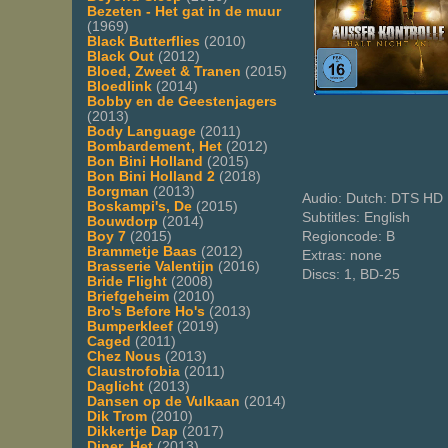
Bezeten - Het gat in de muur
(1969)
Black Butterflies
(2010)
Black Out
(2012)
Bloed, Zweet & Tranen
(2015)
Bloedlink
(2014)
Bobby en de Geestenjagers
(2013)
Body Language
(2011)
Bombardement, Het
(2012)
Bon Bini Holland
(2015)
Bon Bini Holland 2
(2018)
Borgman
(2013)
Audio: Dutch: DTS HD 
Boskampi's, De
(2015)
Subtitles: English
Bouwdorp
(2014)
Regioncode: B
Boy 7
(2015)
Brammetje Baas
(2012)
Extras: none
Brasserie Valentijn
(2016)
Discs: 1, BD-25
Bride Flight
(2008)
Briefgeheim
(2010)
Bro's Before Ho's
(2013)
Bumperkleef
(2019)
Caged
(2011)
Chez Nous
(2013)
Claustrofobia
(2011)
Daglicht
(2013)
Dansen op de Vulkaan
(2014)
Dik Trom
(2010)
Dikkertje Dap
(2017)
Diner, Het
(2013)