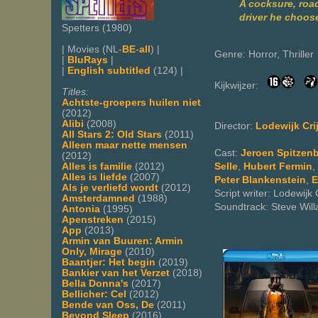
A cocksure, roa
driver he choose
Spetters (1980)
| Movies (NL-
BE
-
all
) |
Genre: Horror, Thriller
|
BluRays
|
|
English subtitled
(124) |
Kijkwijzer:
Titles:
Achtste-groepers huilen niet
(2012)
Alibi
(2008)
Director:
Lodewijk Cri
All Stars 2: Old Stars
(2011)
Alleen maar nette mensen
Cast:
Jeroen Spitzen
(2012)
Selle
,
Hubert Fermin
,
Alles is familie
(2012)
Alles is liefde
(2007)
Peter Blankenstein
,
E
Als je verliefd wordt
(2012)
Script writer: Lodewijk 
Amsterdamned
(1988)
Soundtrack: Steve Will
Antonia
(1995)
Apenstreken
(2015)
App
(2013)
Armin van Buuren: Armin
Only, Mirage
(2010)
Baantjer: Het begin
(2019)
Bankier van het Verzet
(2018)
Bella Donna's
(2017)
Bellicher: Cel
(2012)
Bende van Oss, De
(2011)
Beyond Sleep
(2016)