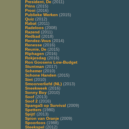
President, De
(2011)
Prins
(2015)
Prooi
(2016)
Publieke Werken
(2015)
Quiz
(2012)
Rabat
(2011)
Radeloos
(2008)
Razend
(2011)
Redbad
(2018)
Rendez-Vous
(2014)
Renesse
(2016)
Reunie, De
(2015)
Riphagen
(2016)
Rokjesdag
(2016)
Ron Goosens Low-Budget
Stuntman
(2017)
Schemer
(2010)
Schone Handen
(2015)
Sint
(2010)
Smoorverliefd (NL)
(2013)
Sneekweek
(2016)
Sonny Boy
(2010)
Soof
(2013)
Soof 2
(2016)
SpangaS op Survival
(2009)
Spetters
(1980)
Spijt!
(2013)
Spion van Oranje
(2009)
Spoorloos
(1988)
Steekspel
(2012)