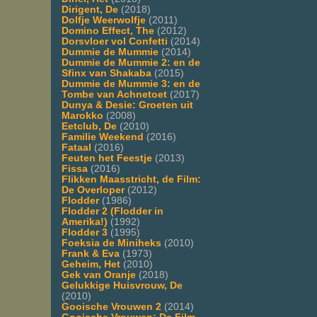
Dirigent, De
(2018)
Dolfje Weerwolfje
(2011)
Domino Effect, The
(2012)
Dorsvloer vol Confetti
(2014)
Dummie de Mummie
(2014)
Dummie de Mummie 2: en de
Sfinx van Shakaba
(2015)
Dummie de Mummie 3: en de
Tombe van Achnetoet
(2017)
Dunya & Desie: Groeten uit
Marokko
(2008)
Eetclub, De
(2010)
Familie Weekend
(2016)
Fataal
(2016)
Feuten het Feestje
(2013)
Fissa
(2016)
Flikken Maasstricht, de Film:
De Overloper
(2012)
Flodder
(1986)
Flodder 2 (Flodder in
Amerika!)
(1992)
Flodder 3
(1995)
Foeksia de Miniheks
(2010)
Frank & Eva
(1973)
Geheim, Het
(2010)
Gek van Oranje
(2018)
Gelukkige Huisvrouw, De
(2010)
Gooische Vrouwen 2
(2014)