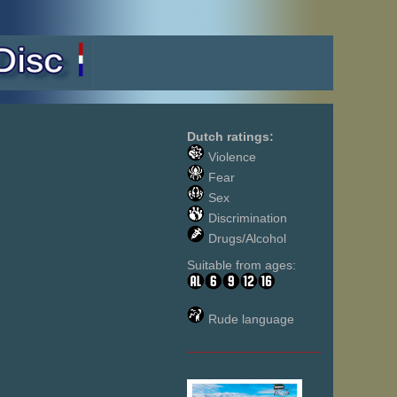
Dutch ratings:
Violence
Fear
Sex
Discrimination
Drugs/Alcohol
Suitable from ages:
Rude language
___________________