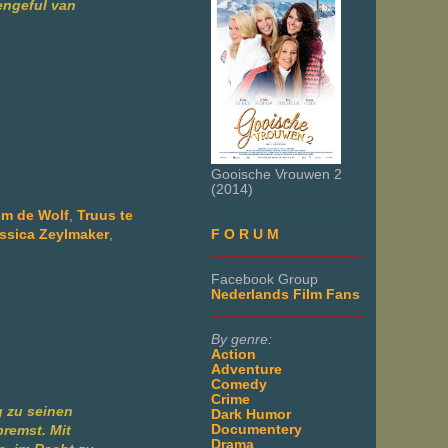
engeful van
Gooische Vrouwen 2
(2014)
___________________
em de Wolf
,
Truus te
F O R U M
ssica Zeylmaker
,
___________________
Facebook Group
Nederlands Film Fans
___________________
By genre:
Action
Adventure
Comedy
Crime
g zu seinen
Dark Humor
Documentery
remst. Mit
Drama