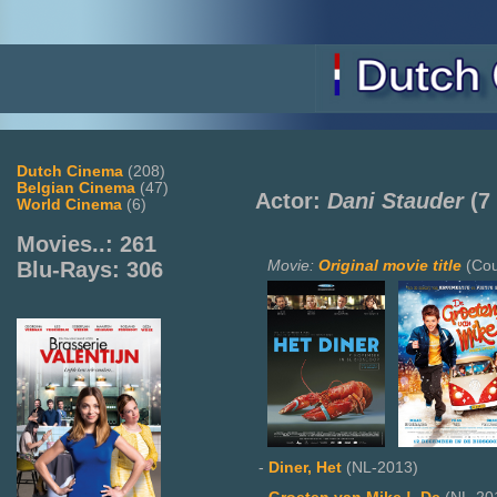
Dutch Cinema
(208)
Belgian Cinema
(47)
Actor:
Dani Stauder
(7
World Cinema
(6)
Movies..: 261
Movie:
Original movie title
(Cou
Blu-Rays: 306
-
Diner, Het
(NL-2013)