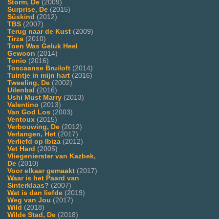
Storm, De
(2009)
Surprise, De
(2015)
Süskind
(2012)
TBS
(2007)
Terug naar de Kust
(2009)
Tirza
(2010)
Toen Was Geluk Heel
Gewoon
(2014)
Tonio
(2016)
Toscaanse Bruiloft
(2014)
Tuintje in mijn hart
(2016)
Tweeling, De
(2002)
Uilenbal
(2016)
Ushi Must Marry
(2013)
Valentino
(2013)
Van God Los
(2003)
Ventoux
(2015)
Verbouwing, De
(2012)
Verlangen, Het
(2017)
Verliefd op Ibiza
(2012)
Vet Hard
(2005)
Vliegenierster van Kazbek,
De
(2010)
Voor elkaar gemaakt
(2017)
Waar is het Paard van
Sinterklaas?
(2007)
Wat is dan liefde
(2019)
Weg van Jou
(2017)
Wild
(2018)
Wilde Stad, De
(2018)