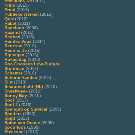
President, De
(2011)
Prins
(2015)
Prooi
(2016)
Publieke Werken
(2015)
Quiz
(2012)
Rabat
(2011)
Radeloos
(2008)
Razend
(2011)
Redbad
(2018)
Rendez-Vous
(2014)
Renesse
(2016)
Reunie, De
(2015)
Riphagen
(2016)
Rokjesdag
(2016)
Ron Goosens Low-Budget
Stuntman
(2017)
Schemer
(2010)
Schone Handen
(2015)
Sint
(2010)
Smoorverliefd (NL)
(2013)
Sneekweek
(2016)
Sonny Boy
(2010)
Soof
(2013)
Soof 2
(2016)
SpangaS op Survival
(2009)
Spetters
(1980)
Spijt!
(2013)
Spion van Oranje
(2009)
Spoorloos
(1988)
Steekspel
(2012)