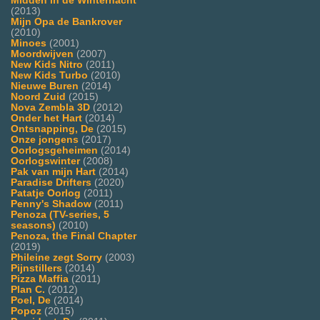
Midden in de Winternacht
(2013)
Mijn Opa de Bankrover
(2010)
Minoes
(2001)
Moordwijven
(2007)
New Kids Nitro
(2011)
New Kids Turbo
(2010)
Nieuwe Buren
(2014)
Noord Zuid
(2015)
Nova Zembla 3D
(2012)
Onder het Hart
(2014)
Ontsnapping, De
(2015)
Onze jongens
(2017)
Oorlogsgeheimen
(2014)
Oorlogswinter
(2008)
Pak van mijn Hart
(2014)
Paradise Drifters
(2020)
Patatje Oorlog
(2011)
Penny's Shadow
(2011)
Penoza (TV-series, 5
seasons)
(2010)
Penoza, the Final Chapter
(2019)
Phileine zegt Sorry
(2003)
Pijnstillers
(2014)
Pizza Maffia
(2011)
Plan C.
(2012)
Poel, De
(2014)
Popoz
(2015)