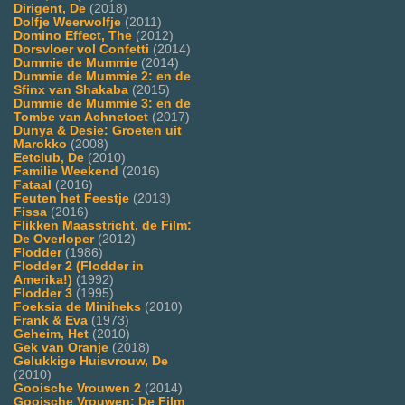
Dirigent, De
(2018)
Dolfje Weerwolfje
(2011)
Domino Effect, The
(2012)
Dorsvloer vol Confetti
(2014)
Dummie de Mummie
(2014)
Dummie de Mummie 2: en de
Sfinx van Shakaba
(2015)
Dummie de Mummie 3: en de
Tombe van Achnetoet
(2017)
Dunya & Desie: Groeten uit
Marokko
(2008)
Eetclub, De
(2010)
Familie Weekend
(2016)
Fataal
(2016)
Feuten het Feestje
(2013)
Fissa
(2016)
Flikken Maasstricht, de Film:
De Overloper
(2012)
Flodder
(1986)
Flodder 2 (Flodder in
Amerika!)
(1992)
Flodder 3
(1995)
Foeksia de Miniheks
(2010)
Frank & Eva
(1973)
Geheim, Het
(2010)
Gek van Oranje
(2018)
Gelukkige Huisvrouw, De
(2010)
Gooische Vrouwen 2
(2014)
Gooische Vrouwen: De Film