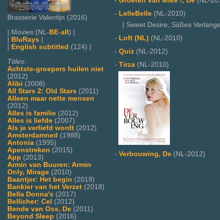
-
Groeten van Mike !, De
(NL-20
-
LelleBelle
(NL-2010)
Brasserie Valentijn (2016)
| Sweet Desire, Süßes Verlange
| Movies (NL-
BE
-
all
) |
-
Loft (NL)
(NL-2010)
|
BluRays
|
|
English subtitled
(124) |
-
Quiz
(NL-2012)
Titles:
-
Tirza
(NL-2010)
Achtste-groepers huilen niet
(2012)
Alibi
(2008)
All Stars 2: Old Stars
(2011)
Alleen maar nette mensen
(2012)
Alles is familie
(2012)
Alles is liefde
(2007)
Als je verliefd wordt
(2012)
Amsterdamned
(1988)
Antonia
(1995)
Apenstreken
(2015)
-
Verbouwing, De
(NL-2012)
App
(2013)
Armin van Buuren: Armin
Only, Mirage
(2010)
Baantjer: Het begin
(2019)
Bankier van het Verzet
(2018)
Bella Donna's
(2017)
Bellicher: Cel
(2012)
Bende van Oss, De
(2011)
Beyond Sleep
(2016)