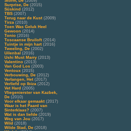
Storm, De
(2009)
Surprise, De
(2015)
Süskind
(2012)
TBS
(2007)
Terug naar de Kust
(2009)
Tirza
(2010)
Toen Was Geluk Heel
Gewoon
(2014)
Tonio
(2016)
Toscaanse Bruiloft
(2014)
Tuintje in mijn hart
(2016)
Tweeling, De
(2002)
Uilenbal
(2016)
Ushi Must Marry
(2013)
Valentino
(2013)
Van God Los
(2003)
Ventoux
(2015)
Verbouwing, De
(2012)
Verlangen, Het
(2017)
Verliefd op Ibiza
(2012)
Vet Hard
(2005)
Vliegenierster van Kazbek,
De
(2010)
Voor elkaar gemaakt
(2017)
Waar is het Paard van
Sinterklaas?
(2007)
Wat is dan liefde
(2019)
Weg van Jou
(2017)
Wild
(2018)
Wilde Stad, De
(2018)