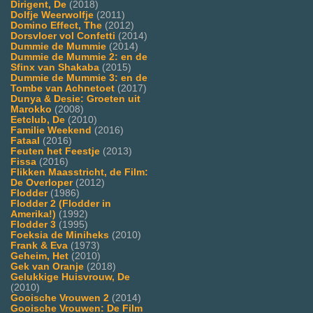
Dirigent, De
(2018)
Dolfje Weerwolfje
(2011)
Domino Effect, The
(2012)
Dorsvloer vol Confetti
(2014)
Dummie de Mummie
(2014)
Dummie de Mummie 2: en de
Sfinx van Shakaba
(2015)
Dummie de Mummie 3: en de
Tombe van Achnetoet
(2017)
Dunya & Desie: Groeten uit
Marokko
(2008)
Eetclub, De
(2010)
Familie Weekend
(2016)
Fataal
(2016)
Feuten het Feestje
(2013)
Fissa
(2016)
Flikken Maasstricht, de Film:
De Overloper
(2012)
Flodder
(1986)
Flodder 2 (Flodder in
Amerika!)
(1992)
Flodder 3
(1995)
Foeksia de Miniheks
(2010)
Frank & Eva
(1973)
Geheim, Het
(2010)
Gek van Oranje
(2018)
Gelukkige Huisvrouw, De
(2010)
Gooische Vrouwen 2
(2014)
Gooische Vrouwen: De Film