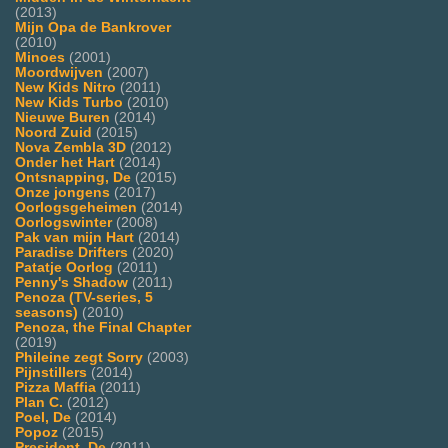
(2013)
Mijn Opa de Bankrover
(2010)
Minoes
(2001)
Moordwijven
(2007)
New Kids Nitro
(2011)
New Kids Turbo
(2010)
Nieuwe Buren
(2014)
Noord Zuid
(2015)
Nova Zembla 3D
(2012)
Onder het Hart
(2014)
Ontsnapping, De
(2015)
Onze jongens
(2017)
Oorlogsgeheimen
(2014)
Oorlogswinter
(2008)
Pak van mijn Hart
(2014)
Paradise Drifters
(2020)
Patatje Oorlog
(2011)
Penny's Shadow
(2011)
Penoza (TV-series, 5
seasons)
(2010)
Penoza, the Final Chapter
(2019)
Phileine zegt Sorry
(2003)
Pijnstillers
(2014)
Pizza Maffia
(2011)
Plan C.
(2012)
Poel, De
(2014)
Popoz
(2015)
President, De
(2011)