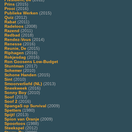
Prins
(2015)
Prooi
(2016)
Publieke Werken
(2015)
Quiz
(2012)
Rabat
(2011)
Radeloos
(2008)
Razend
(2011)
Redbad
(2018)
Rendez-Vous
(2014)
Renesse
(2016)
Reunie, De
(2015)
Riphagen
(2016)
Rokjesdag
(2016)
Ron Goosens Low-Budget
Stuntman
(2017)
Schemer
(2010)
Schone Handen
(2015)
Sint
(2010)
Smoorverliefd (NL)
(2013)
Sneekweek
(2016)
Sonny Boy
(2010)
Soof
(2013)
Soof 2
(2016)
SpangaS op Survival
(2009)
Spetters
(1980)
Spijt!
(2013)
Spion van Oranje
(2009)
Spoorloos
(1988)
Steekspel
(2012)