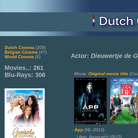
Dutch Cinema
(208)
Belgian Cinema
(47)
Actor:
Dieuwertje de
World Cinema
(6)
Movies..: 261
Movie:
Original movie title
(Cou
Blu-Rays: 306
-
App
(NL-2013)
| App, Андрои (
RUS
)