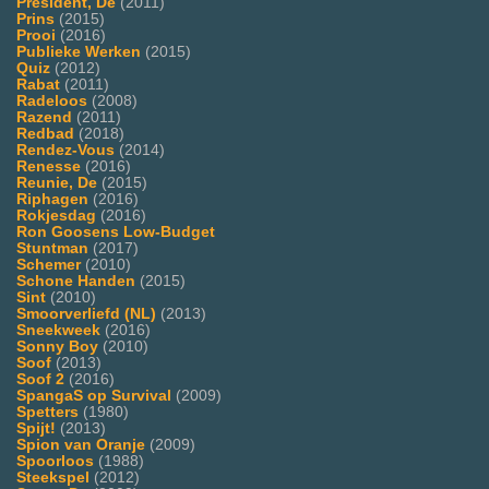
President, De
(2011)
Prins
(2015)
Prooi
(2016)
Publieke Werken
(2015)
Quiz
(2012)
Rabat
(2011)
Radeloos
(2008)
Razend
(2011)
Redbad
(2018)
Rendez-Vous
(2014)
Renesse
(2016)
Reunie, De
(2015)
Riphagen
(2016)
Rokjesdag
(2016)
Ron Goosens Low-Budget
Stuntman
(2017)
Schemer
(2010)
Schone Handen
(2015)
Sint
(2010)
Smoorverliefd (NL)
(2013)
Sneekweek
(2016)
Sonny Boy
(2010)
Soof
(2013)
Soof 2
(2016)
SpangaS op Survival
(2009)
Spetters
(1980)
Spijt!
(2013)
Spion van Oranje
(2009)
Spoorloos
(1988)
Steekspel
(2012)