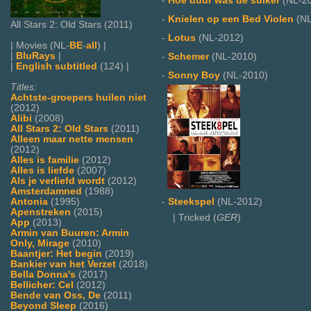
-
Hoe duur was de suiker
(NL-2
-
Knielen op een Bed Violen
(NL
All Stars 2: Old Stars (2011)
-
Lotus
(NL-2012)
| Movies (NL-
BE
-
all
) |
|
BluRays
|
-
Schemer
(NL-2010)
|
English subtitled
(124) |
-
Sonny Boy
(NL-2010)
Titles:
Achtste-groepers huilen niet
(2012)
Alibi
(2008)
All Stars 2: Old Stars
(2011)
Alleen maar nette mensen
(2012)
Alles is familie
(2012)
Alles is liefde
(2007)
Als je verliefd wordt
(2012)
Amsterdamned
(1988)
Antonia
(1995)
-
Steekspel
(NL-2012)
Apenstreken
(2015)
| Tricked (
GER
)
App
(2013)
Armin van Buuren: Armin
Only, Mirage
(2010)
Baantjer: Het begin
(2019)
Bankier van het Verzet
(2018)
Bella Donna's
(2017)
Bellicher: Cel
(2012)
Bende van Oss, De
(2011)
Beyond Sleep
(2016)