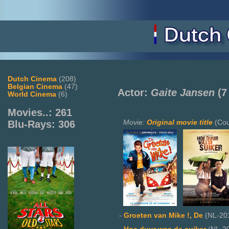
Dutch Cinema
(208)
Belgian Cinema
(47)
Actor:
Gaite Jansen
(7
World Cinema
(6)
Movies..: 261
Movie:
Original movie title
(Cou
Blu-Rays: 306
-
Groeten van Mike !, De
(NL-20