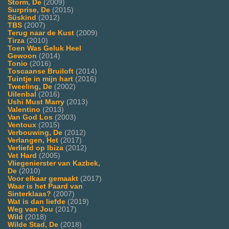
Storm, De
(2009)
Surprise, De
(2015)
Süskind
(2012)
TBS
(2007)
Terug naar de Kust
(2009)
Tirza
(2010)
Toen Was Geluk Heel
Gewoon
(2014)
Tonio
(2016)
Toscaanse Bruiloft
(2014)
Tuintje in mijn hart
(2016)
Tweeling, De
(2002)
Uilenbal
(2016)
Ushi Must Marry
(2013)
Valentino
(2013)
Van God Los
(2003)
Ventoux
(2015)
Verbouwing, De
(2012)
Verlangen, Het
(2017)
Verliefd op Ibiza
(2012)
Vet Hard
(2005)
Vliegenierster van Kazbek,
De
(2010)
Voor elkaar gemaakt
(2017)
Waar is het Paard van
Sinterklaas?
(2007)
Wat is dan liefde
(2019)
Weg van Jou
(2017)
Wild
(2018)
Wilde Stad, De
(2018)