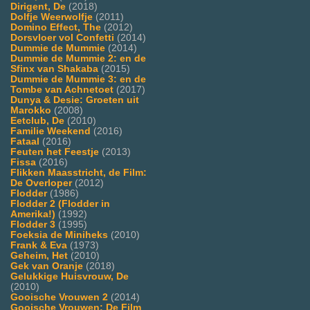
Dirigent, De
(2018)
Dolfje Weerwolfje
(2011)
Domino Effect, The
(2012)
Dorsvloer vol Confetti
(2014)
Dummie de Mummie
(2014)
Dummie de Mummie 2: en de
Sfinx van Shakaba
(2015)
Dummie de Mummie 3: en de
Tombe van Achnetoet
(2017)
Dunya & Desie: Groeten uit
Marokko
(2008)
Eetclub, De
(2010)
Familie Weekend
(2016)
Fataal
(2016)
Feuten het Feestje
(2013)
Fissa
(2016)
Flikken Maasstricht, de Film:
De Overloper
(2012)
Flodder
(1986)
Flodder 2 (Flodder in
Amerika!)
(1992)
Flodder 3
(1995)
Foeksia de Miniheks
(2010)
Frank & Eva
(1973)
Geheim, Het
(2010)
Gek van Oranje
(2018)
Gelukkige Huisvrouw, De
(2010)
Gooische Vrouwen 2
(2014)
Gooische Vrouwen: De Film