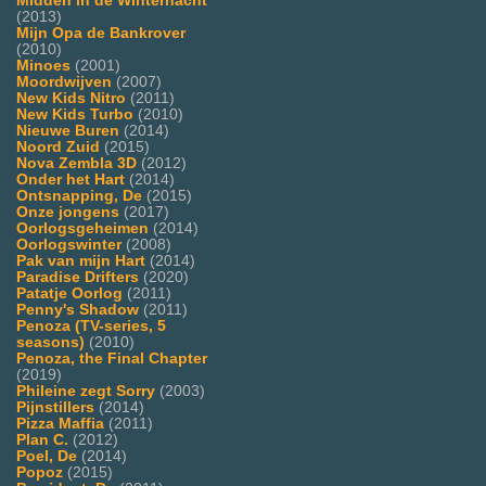
Midden in de Winternacht
(2013)
Mijn Opa de Bankrover
(2010)
Minoes
(2001)
Moordwijven
(2007)
New Kids Nitro
(2011)
New Kids Turbo
(2010)
Nieuwe Buren
(2014)
Noord Zuid
(2015)
Nova Zembla 3D
(2012)
Onder het Hart
(2014)
Ontsnapping, De
(2015)
Onze jongens
(2017)
Oorlogsgeheimen
(2014)
Oorlogswinter
(2008)
Pak van mijn Hart
(2014)
Paradise Drifters
(2020)
Patatje Oorlog
(2011)
Penny's Shadow
(2011)
Penoza (TV-series, 5
seasons)
(2010)
Penoza, the Final Chapter
(2019)
Phileine zegt Sorry
(2003)
Pijnstillers
(2014)
Pizza Maffia
(2011)
Plan C.
(2012)
Poel, De
(2014)
Popoz
(2015)