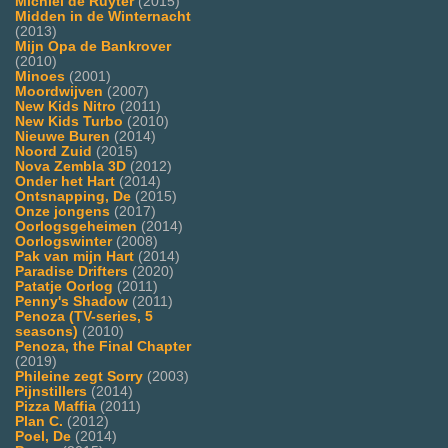
Michiel de Ruyter
(2015)
Midden in de Winternacht
(2013)
Mijn Opa de Bankrover
(2010)
Minoes
(2001)
Moordwijven
(2007)
New Kids Nitro
(2011)
New Kids Turbo
(2010)
Nieuwe Buren
(2014)
Noord Zuid
(2015)
Nova Zembla 3D
(2012)
Onder het Hart
(2014)
Ontsnapping, De
(2015)
Onze jongens
(2017)
Oorlogsgeheimen
(2014)
Oorlogswinter
(2008)
Pak van mijn Hart
(2014)
Paradise Drifters
(2020)
Patatje Oorlog
(2011)
Penny's Shadow
(2011)
Penoza (TV-series, 5
seasons)
(2010)
Penoza, the Final Chapter
(2019)
Phileine zegt Sorry
(2003)
Pijnstillers
(2014)
Pizza Maffia
(2011)
Plan C.
(2012)
Poel, De
(2014)