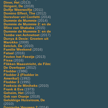
Diner, Het
(2013)
Dirigent, De
(2018)
Dolfje Weerwolfje
(2011)
Domino Effect, The
(2012)
Dorsvloer vol Confetti
(2014)
Dummie de Mummie
(2014)
Dummie de Mummie 2: en de
Sfinx van Shakaba
(2015)
Dummie de Mummie 3: en de
Tombe van Achnetoet
(2017)
Dunya & Desie: Groeten uit
Marokko
(2008)
Eetclub, De
(2010)
Familie Weekend
(2016)
Fataal
(2016)
Feuten het Feestje
(2013)
Fissa
(2016)
Flikken Maasstricht, de Film:
De Overloper
(2012)
Flodder
(1986)
Flodder 2 (Flodder in
Amerika!)
(1992)
Flodder 3
(1995)
Foeksia de Miniheks
(2010)
Frank & Eva
(1973)
Geheim, Het
(2010)
Gek van Oranje
(2018)
Gelukkige Huisvrouw, De
(2010)
Gooische Vrouwen 2
(2014)