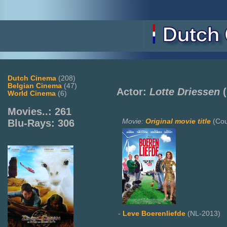
Dutch Cinema
(208)
Belgian Cinema
(47)
Actor:
Lotte Driessen
(
World Cinema
(6)
Movies..: 261
Movie:
Original movie title
(Cou
Blu-Rays: 306
-
Leve Boerenliefde
(NL-2013)