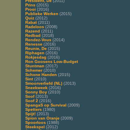
President, De
(2011)
Prins
(2015)
Prooi
(2016)
Publieke Werken
(2015)
Quiz
(2012)
Rabat
(2011)
Radeloos
(2008)
Razend
(2011)
Redbad
(2018)
Rendez-Vous
(2014)
Renesse
(2016)
Reunie, De
(2015)
Riphagen
(2016)
Rokjesdag
(2016)
Ron Goosens Low-Budget
Stuntman
(2017)
Schemer
(2010)
Schone Handen
(2015)
Sint
(2010)
Smoorverliefd (NL)
(2013)
Sneekweek
(2016)
Sonny Boy
(2010)
Soof
(2013)
Soof 2
(2016)
SpangaS op Survival
(2009)
Spetters
(1980)
Spijt!
(2013)
Spion van Oranje
(2009)
Spoorloos
(1988)
Steekspel
(2012)