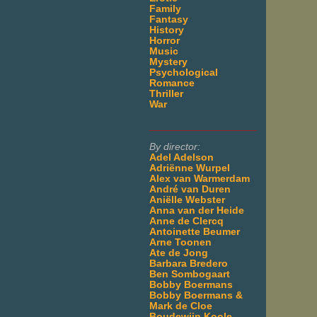
Family
Fantasy
History
Horror
Music
Mystery
Psychological
Romance
Thriller
War
___________________
By director:
Adel Adelson
Adriënne Wurpel
Alex van Warmerdam
André van Duren
Aniëlle Webster
Anna van der Heide
Anne de Clercq
Antoinette Beumer
Arne Toonen
Ate de Jong
Barbara Bredero
Ben Sombogaart
Bobby Boermans
Bobby Boermans &
Mark de Cloe
Boudewijn Koole