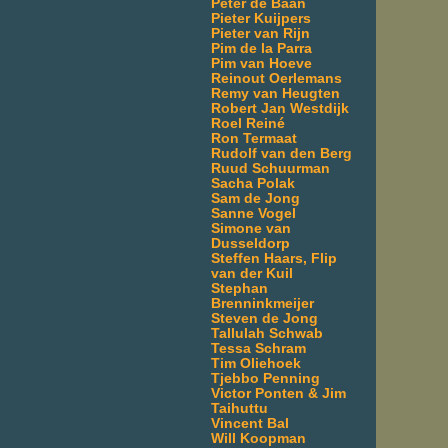
Peter de Baan
Pieter Kuijpers
Pieter van Rijn
Pim de la Parra
Pim van Hoeve
Reinout Oerlemans
Remy van Heugten
Robert Jan Westdijk
Roel Reiné
Ron Termaat
Rudolf van den Berg
Ruud Schuurman
Sacha Polak
Sam de Jong
Sanne Vogel
Simone van
Dusseldorp
Steffen Haars, Flip
van der Kuil
Stephan
Brenninkmeijer
Steven de Jong
Tallulah Schwab
Tessa Schram
Tim Oliehoek
Tjebbo Penning
Victor Ponten & Jim
Taihuttu
Vincent Bal
Will Koopman