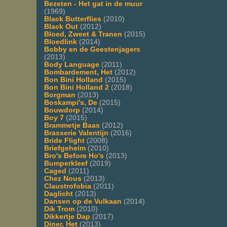
Bezeten - Het gat in de muur
(1969)
Black Butterflies
(2010)
Black Out
(2012)
Bloed, Zweet & Tranen
(2015)
Bloedlink
(2014)
Bobby en de Geestenjagers
(2013)
Body Language
(2011)
Bombardement, Het
(2012)
Bon Bini Holland
(2015)
Bon Bini Holland 2
(2018)
Borgman
(2013)
Boskampi's, De
(2015)
Bouwdorp
(2014)
Boy 7
(2015)
Brammetje Baas
(2012)
Brasserie Valentijn
(2016)
Bride Flight
(2008)
Briefgeheim
(2010)
Bro's Before Ho's
(2013)
Bumperkleef
(2019)
Caged
(2011)
Chez Nous
(2013)
Claustrofobia
(2011)
Daglicht
(2013)
Dansen op de Vulkaan
(2014)
Dik Trom
(2010)
Dikkertje Dap
(2017)
Diner, Het
(2013)