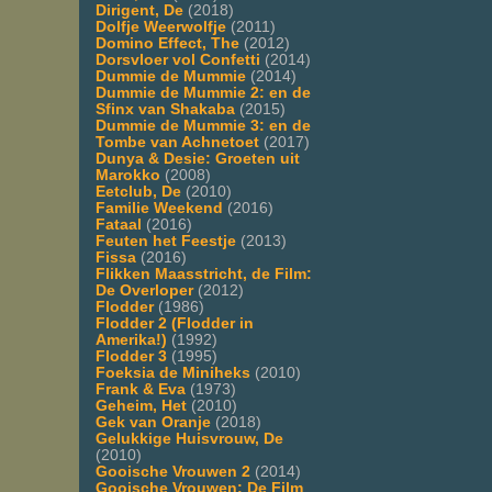
Dirigent, De
(2018)
Dolfje Weerwolfje
(2011)
Domino Effect, The
(2012)
Dorsvloer vol Confetti
(2014)
Dummie de Mummie
(2014)
Dummie de Mummie 2: en de
Sfinx van Shakaba
(2015)
Dummie de Mummie 3: en de
Tombe van Achnetoet
(2017)
Dunya & Desie: Groeten uit
Marokko
(2008)
Eetclub, De
(2010)
Familie Weekend
(2016)
Fataal
(2016)
Feuten het Feestje
(2013)
Fissa
(2016)
Flikken Maasstricht, de Film:
De Overloper
(2012)
Flodder
(1986)
Flodder 2 (Flodder in
Amerika!)
(1992)
Flodder 3
(1995)
Foeksia de Miniheks
(2010)
Frank & Eva
(1973)
Geheim, Het
(2010)
Gek van Oranje
(2018)
Gelukkige Huisvrouw, De
(2010)
Gooische Vrouwen 2
(2014)
Gooische Vrouwen: De Film