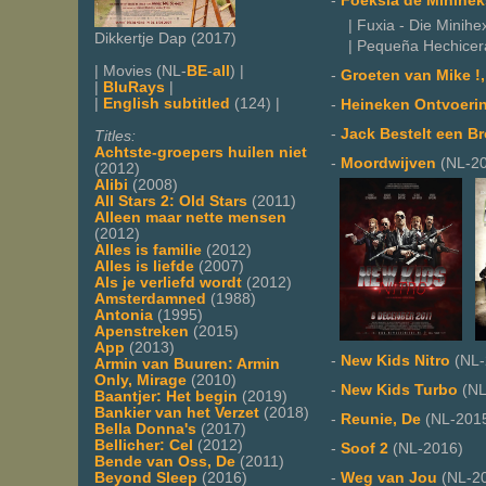
-
Foeksia de Minihek
| Fuxia - Die Minihex
Dikkertje Dap (2017)
| Pequeña Hechicera
| Movies (NL-
BE
-
all
) |
-
Groeten van Mike !,
|
BluRays
|
|
English subtitled
(124) |
-
Heineken Ontvoerin
-
Jack Bestelt een Br
Titles:
Achtste-groepers huilen niet
-
Moordwijven
(NL-20
(2012)
Alibi
(2008)
All Stars 2: Old Stars
(2011)
Alleen maar nette mensen
(2012)
Alles is familie
(2012)
Alles is liefde
(2007)
Als je verliefd wordt
(2012)
Amsterdamned
(1988)
Antonia
(1995)
Apenstreken
(2015)
App
(2013)
-
New Kids Nitro
(NL-
Armin van Buuren: Armin
Only, Mirage
(2010)
-
New Kids Turbo
(NL
Baantjer: Het begin
(2019)
Bankier van het Verzet
(2018)
-
Reunie, De
(NL-201
Bella Donna's
(2017)
Bellicher: Cel
(2012)
-
Soof 2
(NL-2016)
Bende van Oss, De
(2011)
Beyond Sleep
(2016)
-
Weg van Jou
(NL-2