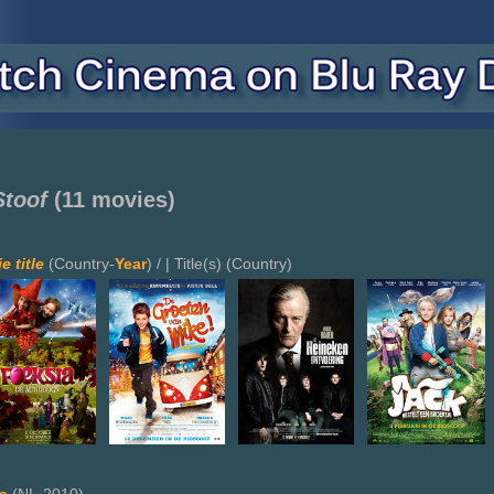
Stoof
(11 movies)
e title
(Country-
Year
) / | Title(s) (Country)