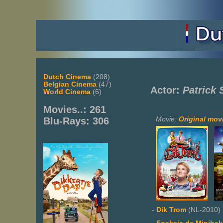
Dutch Cinema
(208)
Belgian Cinema
(47)
Actor:
Patrick 
World Cinema
(6)
Movies..: 261
Movie:
Original movi
Blu-Rays: 306
-
Dik Trom
(NL-2010)