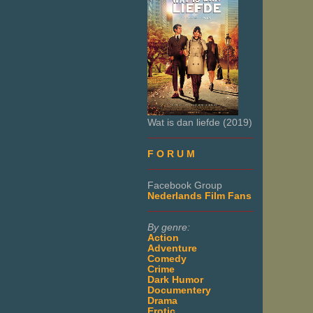
Wat is dan liefde (2019)
___________________
F O R U M
___________________
Facebook Group
Nederlands Film Fans
___________________
By genre:
Action
Adventure
Comedy
Crime
Dark Humor
Documentery
Drama
Erotic