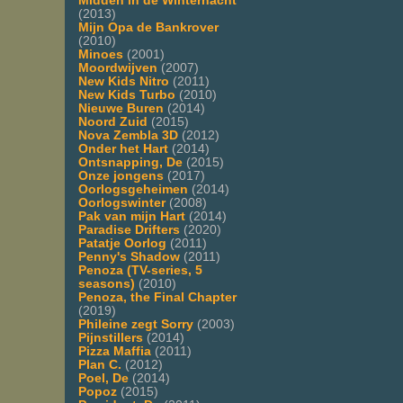
Midden in de Winternacht
(2013)
Mijn Opa de Bankrover
(2010)
Minoes
(2001)
Moordwijven
(2007)
New Kids Nitro
(2011)
New Kids Turbo
(2010)
Nieuwe Buren
(2014)
Noord Zuid
(2015)
Nova Zembla 3D
(2012)
Onder het Hart
(2014)
Ontsnapping, De
(2015)
Onze jongens
(2017)
Oorlogsgeheimen
(2014)
Oorlogswinter
(2008)
Pak van mijn Hart
(2014)
Paradise Drifters
(2020)
Patatje Oorlog
(2011)
Penny's Shadow
(2011)
Penoza (TV-series, 5
seasons)
(2010)
Penoza, the Final Chapter
(2019)
Phileine zegt Sorry
(2003)
Pijnstillers
(2014)
Pizza Maffia
(2011)
Plan C.
(2012)
Poel, De
(2014)
Popoz
(2015)