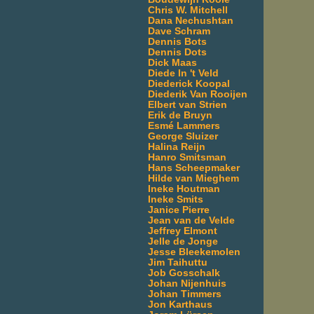
Chris W. Mitchell
Dana Nechushtan
Dave Schram
Dennis Bots
Dennis Dots
Dick Maas
Diede In 't Veld
Diederick Koopal
Diederik Van Rooijen
Elbert van Strien
Erik de Bruyn
Esmé Lammers
George Sluizer
Halina Reijn
Hanro Smitsman
Hans Scheepmaker
Hilde van Mieghem
Ineke Houtman
Ineke Smits
Janice Pierre
Jean van de Velde
Jeffrey Elmont
Jelle de Jonge
Jesse Bleekemolen
Jim Taihuttu
Job Gosschalk
Johan Nijenhuis
Johan Timmers
Jon Karthaus