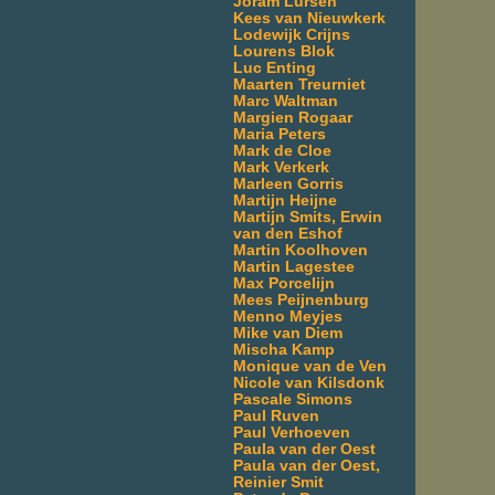
Joram Lürsen
Kees van Nieuwkerk
Lodewijk Crijns
Lourens Blok
Luc Enting
Maarten Treurniet
Marc Waltman
Margien Rogaar
Maria Peters
Mark de Cloe
Mark Verkerk
Marleen Gorris
Martijn Heijne
Martijn Smits, Erwin
van den Eshof
Martin Koolhoven
Martin Lagestee
Max Porcelijn
Mees Peijnenburg
Menno Meyjes
Mike van Diem
Mischa Kamp
Monique van de Ven
Nicole van Kilsdonk
Pascale Simons
Paul Ruven
Paul Verhoeven
Paula van der Oest
Paula van der Oest,
Reinier Smit