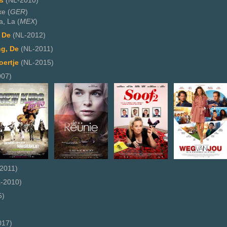
s
(NL-2010)
e (
GER
)
, La (
MEX
)
 De
(NL-2012)
g, De
(NL-2011)
oertje
(NL-2015)
07)
2011)
-2010)
5)
017)