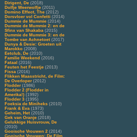
Dirigent, De
(2018)
Dolfje Weerwolfje
(2011)
Domino Effect, The
(2012)
Dorsvloer vol Confetti
(2014)
Dummie de Mummie
(2014)
Dummie de Mummie 2: en de
Sfinx van Shakaba
(2015)
Dummie de Mummie 3: en de
Tombe van Achnetoet
(2017)
Dunya & Desie: Groeten uit
Marokko
(2008)
Eetclub, De
(2010)
Familie Weekend
(2016)
Fataal
(2016)
Feuten het Feestje
(2013)
Fissa
(2016)
Flikken Maasstricht, de Film:
De Overloper
(2012)
Flodder
(1986)
Flodder 2 (Flodder in
Amerika!)
(1992)
Flodder 3
(1995)
Foeksia de Miniheks
(2010)
Frank & Eva
(1973)
Geheim, Het
(2010)
Gek van Oranje
(2018)
Gelukkige Huisvrouw, De
(2010)
Gooische Vrouwen 2
(2014)
Gooische Vrouwen: De Film