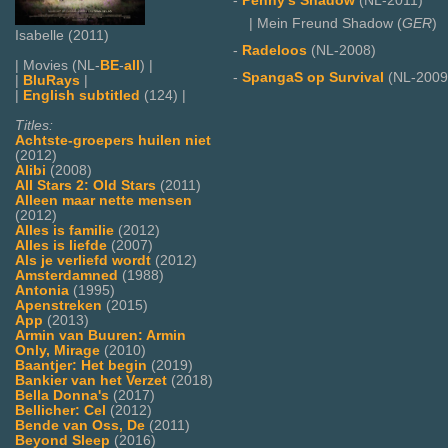
-
Penny's Shadow
(NL-2011)
| Mein Freund Shadow (
GER
)
Isabelle (2011)
-
Radeloos
(NL-2008)
| Movies (NL-
BE
-
all
) |
-
SpangaS op Survival
(NL-2009
|
BluRays
|
|
English subtitled
(124) |
Titles:
Achtste-groepers huilen niet
(2012)
Alibi
(2008)
All Stars 2: Old Stars
(2011)
Alleen maar nette mensen
(2012)
Alles is familie
(2012)
Alles is liefde
(2007)
Als je verliefd wordt
(2012)
Amsterdamned
(1988)
Antonia
(1995)
Apenstreken
(2015)
App
(2013)
Armin van Buuren: Armin
Only, Mirage
(2010)
Baantjer: Het begin
(2019)
Bankier van het Verzet
(2018)
Bella Donna's
(2017)
Bellicher: Cel
(2012)
Bende van Oss, De
(2011)
Beyond Sleep
(2016)