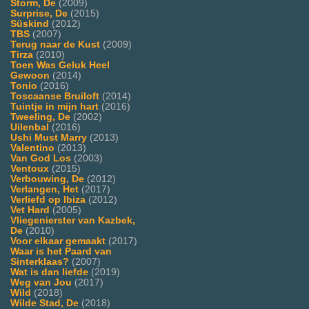
Storm, De
(2009)
Surprise, De
(2015)
Süskind
(2012)
TBS
(2007)
Terug naar de Kust
(2009)
Tirza
(2010)
Toen Was Geluk Heel
Gewoon
(2014)
Tonio
(2016)
Toscaanse Bruiloft
(2014)
Tuintje in mijn hart
(2016)
Tweeling, De
(2002)
Uilenbal
(2016)
Ushi Must Marry
(2013)
Valentino
(2013)
Van God Los
(2003)
Ventoux
(2015)
Verbouwing, De
(2012)
Verlangen, Het
(2017)
Verliefd op Ibiza
(2012)
Vet Hard
(2005)
Vliegenierster van Kazbek,
De
(2010)
Voor elkaar gemaakt
(2017)
Waar is het Paard van
Sinterklaas?
(2007)
Wat is dan liefde
(2019)
Weg van Jou
(2017)
Wild
(2018)
Wilde Stad, De
(2018)