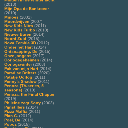
Midden in de Winternacht
(2013)
Mijn Opa de Bankrover
(2010)
Minoes
(2001)
Moordwijven
(2007)
New Kids Nitro
(2011)
New Kids Turbo
(2010)
Nieuwe Buren
(2014)
Noord Zuid
(2015)
Nova Zembla 3D
(2012)
Onder het Hart
(2014)
Ontsnapping, De
(2015)
Onze jongens
(2017)
Oorlogsgeheimen
(2014)
Oorlogswinter
(2008)
Pak van mijn Hart
(2014)
Paradise Drifters
(2020)
Patatje Oorlog
(2011)
Penny's Shadow
(2011)
Penoza (TV-series, 5
seasons)
(2010)
Penoza, the Final Chapter
(2019)
Phileine zegt Sorry
(2003)
Pijnstillers
(2014)
Pizza Maffia
(2011)
Plan C.
(2012)
Poel, De
(2014)
Popoz
(2015)