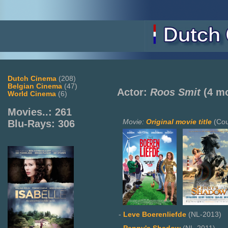
Dutch Cinema
(208)
Belgian Cinema
(47)
Actor:
Roos Smit
(4 mo
World Cinema
(6)
Movies..: 261
Movie:
Original movie title
(Cou
Blu-Rays: 306
-
Leve Boerenliefde
(NL-2013)