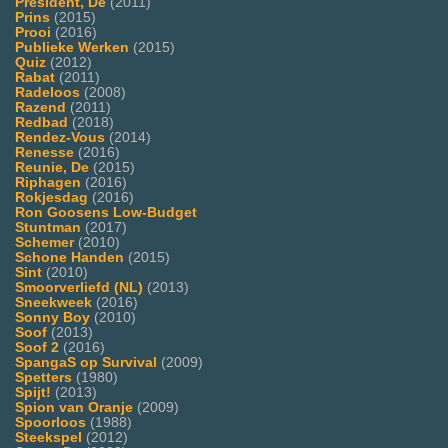
President, De
(2011)
Prins
(2015)
Prooi
(2016)
Publieke Werken
(2015)
Quiz
(2012)
Rabat
(2011)
Radeloos
(2008)
Razend
(2011)
Redbad
(2018)
Rendez-Vous
(2014)
Renesse
(2016)
Reunie, De
(2015)
Riphagen
(2016)
Rokjesdag
(2016)
Ron Goosens Low-Budget
Stuntman
(2017)
Schemer
(2010)
Schone Handen
(2015)
Sint
(2010)
Smoorverliefd (NL)
(2013)
Sneekweek
(2016)
Sonny Boy
(2010)
Soof
(2013)
Soof 2
(2016)
SpangaS op Survival
(2009)
Spetters
(1980)
Spijt!
(2013)
Spion van Oranje
(2009)
Spoorloos
(1988)
Steekspel
(2012)