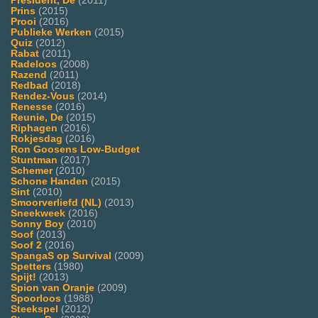
President, De
(2011)
Prins
(2015)
Prooi
(2016)
Publieke Werken
(2015)
Quiz
(2012)
Rabat
(2011)
Radeloos
(2008)
Razend
(2011)
Redbad
(2018)
Rendez-Vous
(2014)
Renesse
(2016)
Reunie, De
(2015)
Riphagen
(2016)
Rokjesdag
(2016)
Ron Goosens Low-Budget
Stuntman
(2017)
Schemer
(2010)
Schone Handen
(2015)
Sint
(2010)
Smoorverliefd (NL)
(2013)
Sneekweek
(2016)
Sonny Boy
(2010)
Soof
(2013)
Soof 2
(2016)
SpangaS op Survival
(2009)
Spetters
(1980)
Spijt!
(2013)
Spion van Oranje
(2009)
Spoorloos
(1988)
Steekspel
(2012)