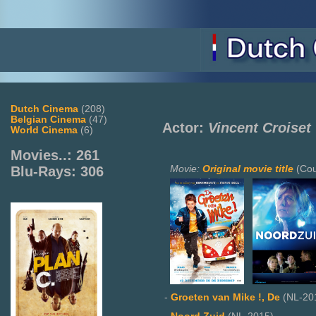
Dutch Cinema
(208)
Belgian Cinema
(47)
Actor:
Vincent Croiset
World Cinema
(6)
Movies..: 261
Movie:
Original movie title
(Cou
Blu-Rays: 306
-
Groeten van Mike !, De
(NL-20