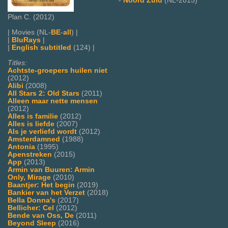
-
Noord Zuid
(NL-2015)
Plan C. (2012)
| Movies (NL-
BE
-
all
) |
|
BluRays
|
|
English subtitled
(124) |
Titles:
Achtste-groepers huilen niet
(2012)
Alibi
(2008)
All Stars 2: Old Stars
(2011)
Alleen maar nette mensen
(2012)
Alles is familie
(2012)
Alles is liefde
(2007)
Als je verliefd wordt
(2012)
Amsterdamned
(1988)
Antonia
(1995)
Apenstreken
(2015)
App
(2013)
Armin van Buuren: Armin
Only, Mirage
(2010)
Baantjer: Het begin
(2019)
Bankier van het Verzet
(2018)
Bella Donna's
(2017)
Bellicher: Cel
(2012)
Bende van Oss, De
(2011)
Beyond Sleep
(2016)