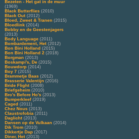
Bezeten - Het gat in de muur
(1969)
Black Butterflies
(2010)
Black Out
(2012)
Bloed, Zweet & Tranen
(2015)
Bloedlink
(2014)
Bobby en de Geestenjagers
(2013)
Body Language
(2011)
Bombardement, Het
(2012)
Bon Bini Holland
(2015)
Bon Bini Holland 2
(2018)
Borgman
(2013)
Boskampi's, De
(2015)
Bouwdorp
(2014)
Boy 7
(2015)
Brammetje Baas
(2012)
Brasserie Valentijn
(2016)
Bride Flight
(2008)
Briefgeheim
(2010)
Bro's Before Ho's
(2013)
Bumperkleef
(2019)
Caged
(2011)
Chez Nous
(2013)
Claustrofobia
(2011)
Daglicht
(2013)
Dansen op de Vulkaan
(2014)
Dik Trom
(2010)
Dikkertje Dap
(2017)
Diner, Het
(2013)